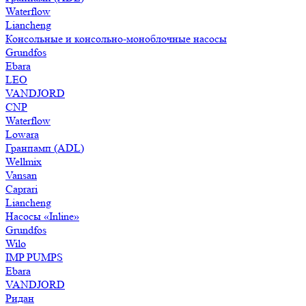
Waterflow
Liancheng
Консольные и консольно-моноблочные насосы
Grundfos
Ebara
LEO
VANDJORD
CNP
Waterflow
Lowara
Гранпамп (ADL)
Wellmix
Vansan
Caprari
Liancheng
Насосы «Inline»
Grundfos
Wilo
IMP PUMPS
Ebara
VANDJORD
Ридан