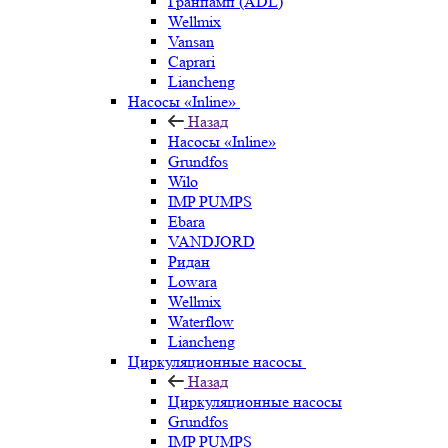
Гранпамп (ADL)
Wellmix
Vansan
Caprari
Liancheng
Насосы «Inline»
Назад
Насосы «Inline»
Grundfos
Wilo
IMP PUMPS
Ebara
VANDJORD
Ридан
Lowara
Wellmix
Waterflow
Liancheng
Циркуляционные насосы
Назад
Циркуляционные насосы
Grundfos
IMP PUMPS