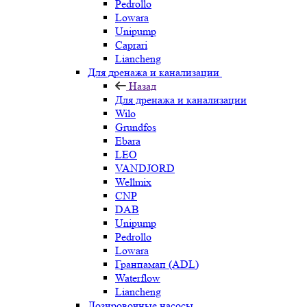
Pedrollo
Lowara
Unipump
Caprari
Liancheng
Для дренажа и канализации
Назад
Для дренажа и канализации
Wilo
Grundfos
Ebara
LEO
VANDJORD
Wellmix
CNP
DAB
Unipump
Pedrollo
Lowara
Гранпамап (ADL)
Waterflow
Liancheng
Дозировочные насосы