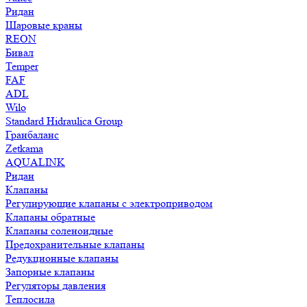
Ридан
Шаровые краны
REON
Бивал
Temper
FAF
ADL
Wilo
Standard Hidraulica Group
Гранбаланс
Zetkama
AQUALINK
Ридан
Клапаны
Регулирующие клапаны с электроприводом
Клапаны обратные
Клапаны соленоидные
Предохранительные клапаны
Редукционные клапаны
Запорные клапаны
Регуляторы давления
Теплосила