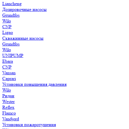
Liancheng
Дозировочные насосы
Grundfos
Wilo
CNP
Ligao
Скважинные насосы
Grundfos
Wilo
UNIPUMP
Ebara
CNP
Vansan
Caprari
Установки повышения давления
Wilo
Ридан
Wester
Reflex
Flamco
Vandjord
Установки пожаротушения