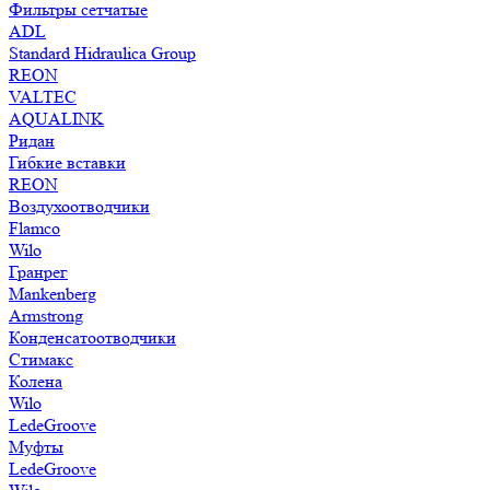
Фильтры сетчатые
ADL
Standard Hidraulica Group
REON
VALTEC
AQUALINK
Ридан
Гибкие вставки
REON
Воздухоотводчики
Flamco
Wilo
Гранрег
Mankenberg
Armstrong
Конденсатоотводчики
Стимакс
Колена
Wilo
LedeGroove
Муфты
LedeGroove