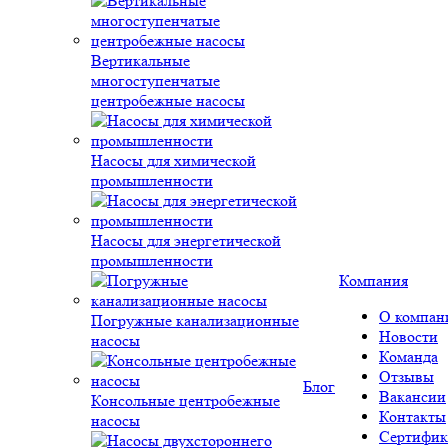
Вертикальные
многоступенчатые
центробежные насосы
Насосы для химической
промышленности
Насосы для энергетической
промышленности
Компания
О компан
Погружные канализационные
Новости
насосы
Команда
Отзывы
Блог
Вакансии
Консольные центробежные
Контакты
насосы
Сертифик