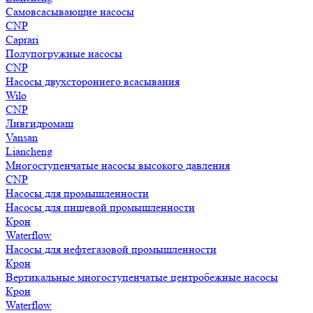
Самовсасывающие насосы
CNP
Caprari
Полупогружные насосы
CNP
Насосы двухстороннего всасывания
Wilo
CNP
Ливгидромаш
Vansan
Liancheng
Многоступенчатые насосы высокого давления
CNP
Насосы для промышленности
Насосы для пищевой промышленности
Крон
Waterflow
Насосы для нефтегазовой промышленности
Крон
Вертикальные многоступенчатые центробежные насосы
Крон
Waterflow