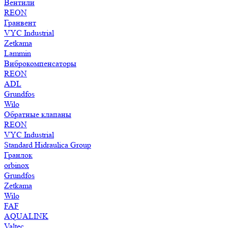
Вентили
REON
Гранвент
VYC Industrial
Zetkama
Lammin
Виброкомпенсаторы
REON
ADL
Grundfos
Wilo
Обратные клапаны
REON
VYC Industrial
Standard Hidraulica Group
Гранлок
orbinox
Grundfos
Zetkama
Wilo
FAF
AQUALINK
Valtec