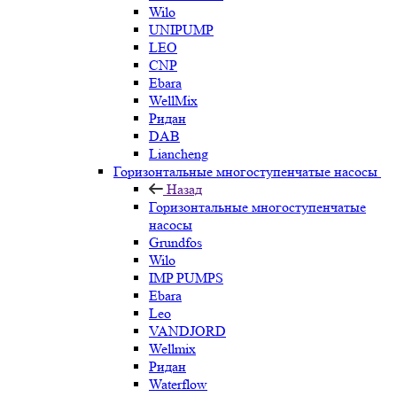
Wilo
UNIPUMP
LEO
CNP
Ebara
WellMix
Ридан
DAB
Liancheng
Горизонтальные многоступенчатые насосы
Назад
Горизонтальные многоступенчатые
насосы
Grundfos
Wilo
IMP PUMPS
Ebara
Leo
VANDJORD
Wellmix
Ридан
Waterflow