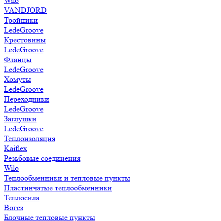
Wilo
VANDJORD
Тройники
LedeGroove
Крестовины
LedeGroove
Фланцы
LedeGroove
Хомуты
LedeGroove
Переходники
LedeGroove
Заглушки
LedeGroove
Теплоизоляция
Kaiflex
Резьбовые соединения
Wilo
Теплообменники и тепловые пункты
Пластинчатые теплообменники
Теплосила
Вогез
Блочные тепловые пункты