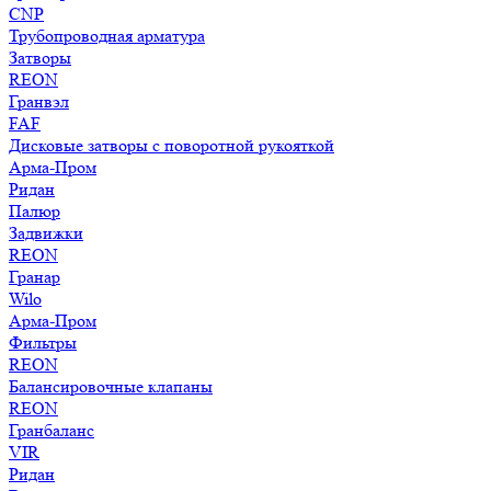
CNP
Трубопроводная арматура
Затворы
REON
Гранвэл
FAF
Дисковые затворы с поворотной рукояткой
Арма-Пром
Ридан
Палюр
Задвижки
REON
Гранар
Wilo
Арма-Пром
Фильтры
REON
Балансировочные клапаны
REON
Гранбаланс
VIR
Ридан