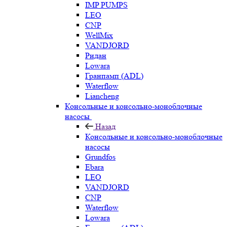
IMP PUMPS
LEO
CNP
WellMix
VANDJORD
Ридан
Lowara
Гранпамп (ADL)
Waterflow
Liancheng
Консольные и консольно-моноблочные
насосы
Назад
Консольные и консольно-моноблочные
насосы
Grundfos
Ebara
LEO
VANDJORD
CNP
Waterflow
Lowara