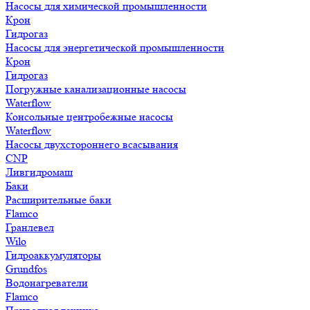
Насосы для химической промышленности
Крон
Гидрогаз
Насосы для энергетической промышленности
Крон
Гидрогаз
Погружные канализационные насосы
Waterflow
Консольные центробежные насосы
Waterflow
Насосы двухстороннего всасывания
CNP
Ливгидромаш
Баки
Расширительные баки
Flamco
Гранлевел
Wilo
Гидроаккумуляторы
Grundfos
Водонагреватели
Flamco