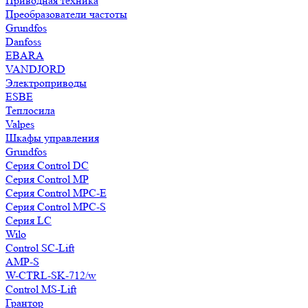
Приводная техника
Преобразователи частоты
Grundfos
Danfoss
EBARA
VANDJORD
Электроприводы
ESBE
Теплосила
Valpes
Шкафы управления
Grundfos
Серия Control DC
Серия Control MP
Серия Control MPC-E
Серия Control MPC-S
Серия LC
Wilo
Control SC-Lift
AMP-S
W-CTRL-SK-712/w
Control MS-Lift
Грантор