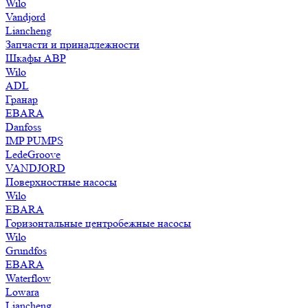
Wilo
Vandjord
Liancheng
Запчасти и принадлежности
Шкафы АВР
Wilo
ADL
Гранар
EBARA
Danfoss
IMP PUMPS
LedeGroove
VANDJORD
Поверхностные насосы
Wilo
EBARA
Горизонтальные центробежные насосы
Wilo
Grundfos
EBARA
Waterflow
Lowara
Liancheng