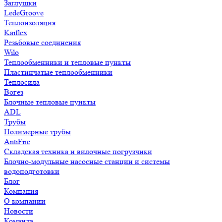
Заглушки
LedeGroove
Теплоизоляция
Kaiflex
Резьбовые соединения
Wilo
Теплообменники и тепловые пункты
Пластинчатые теплообменники
Теплосила
Вогез
Блочные тепловые пункты
ADL
Трубы
Полимерные трубы
AntiFire
Складская техника и вилочные погрузчики
Блочно-модульные насосные станции и системы
водоподготовки
Блог
Компания
О компании
Новости
Команда