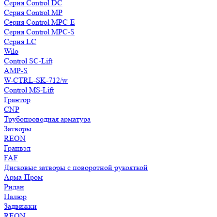
Серия Control DC
Серия Control MP
Серия Control MPC-E
Серия Control MPC-S
Серия LC
Wilo
Control SC-Lift
AMP-S
W-CTRL-SK-712/w
Control MS-Lift
Грантор
CNP
Трубопроводная арматура
Затворы
REON
Гранвэл
FAF
Дисковые затворы с поворотной рукояткой
Арма-Пром
Ридан
Палюр
Задвижки
REON