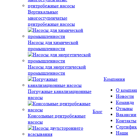
Вертикальные
многоступенчатые
центробежные насосы
Насосы для химической
промышленности
Насосы для энергетической
промышленности
Компания
О компан
Погружные канализационные
Новости
насосы
Команда
Отзывы
Блог
Вакансии
Консольные центробежные
Контакты
насосы
Сертифик
Наши