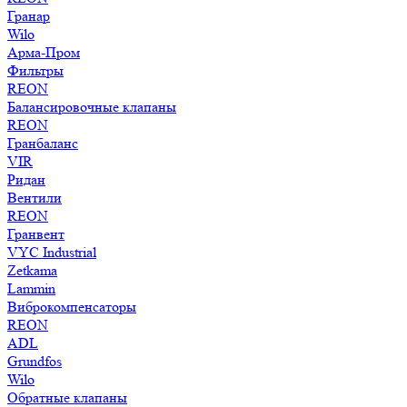
Гранар
Wilo
Арма-Пром
Фильтры
REON
Балансировочные клапаны
REON
Гранбаланс
VIR
Ридан
Вентили
REON
Гранвент
VYC Industrial
Zetkama
Lammin
Виброкомпенсаторы
REON
ADL
Grundfos
Wilo
Обратные клапаны