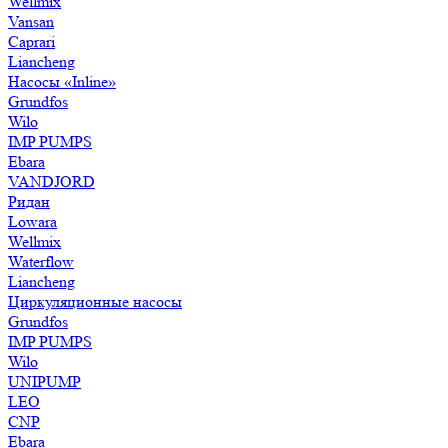
Wellmix
Vansan
Caprari
Liancheng
Насосы «Inline»
Grundfos
Wilo
IMP PUMPS
Ebara
VANDJORD
Ридан
Lowara
Wellmix
Waterflow
Liancheng
Циркуляционные насосы
Grundfos
IMP PUMPS
Wilo
UNIPUMP
LEO
CNP
Ebara