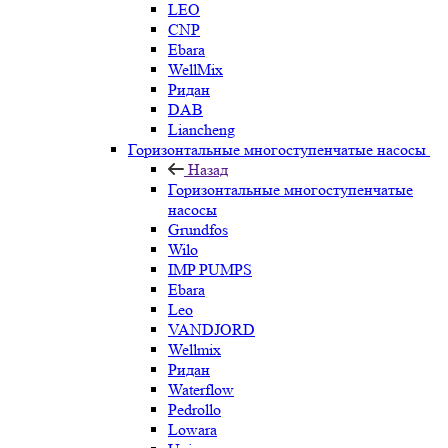
LEO
CNP
Ebara
WellMix
Ридан
DAB
Liancheng
Горизонтальные многоступенчатые насосы
Назад
Горизонтальные многоступенчатые
насосы
Grundfos
Wilo
IMP PUMPS
Ebara
Leo
VANDJORD
Wellmix
Ридан
Waterflow
Pedrollo
Lowara