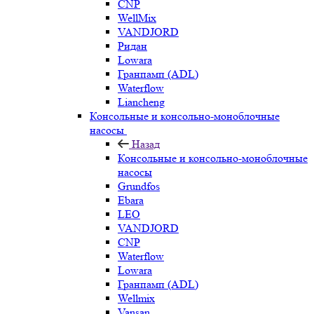
CNP
WellMix
VANDJORD
Ридан
Lowara
Гранпамп (ADL)
Waterflow
Liancheng
Консольные и консольно-моноблочные
насосы
Назад
Консольные и консольно-моноблочные
насосы
Grundfos
Ebara
LEO
VANDJORD
CNP
Waterflow
Lowara
Гранпамп (ADL)
Wellmix
Vansan