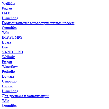
WellMix
Ридан
DAB
Liancheng
Горизонтальные многоступенчатые насосы
Grundfos
Wilo
IMP PUMPS
Ebara
Leo
VANDJORD
Wellmix
Ридан
Waterflow
Pedrollo
Lowara
Unipump
Caprari
Liancheng
Для дренажа и канализации
Wilo
Grundfos