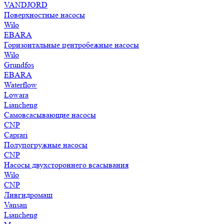
VANDJORD
Поверхностные насосы
Wilo
EBARA
Горизонтальные центробежные насосы
Wilo
Grundfos
EBARA
Waterflow
Lowara
Liancheng
Самовсасывающие насосы
CNP
Caprari
Полупогружные насосы
CNP
Насосы двухстороннего всасывания
Wilo
CNP
Ливгидромаш
Vansan
Liancheng