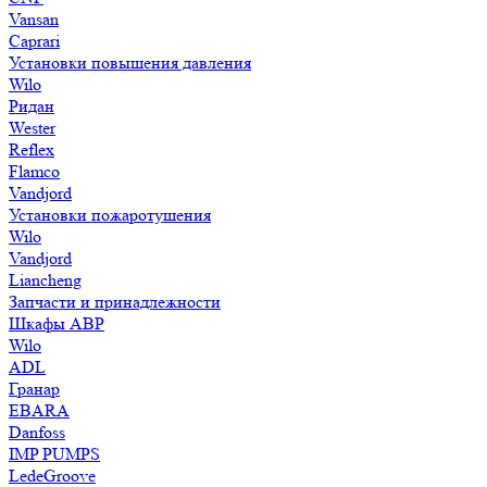
Vansan
Caprari
Установки повышения давления
Wilo
Ридан
Wester
Reflex
Flamco
Vandjord
Установки пожаротушения
Wilo
Vandjord
Liancheng
Запчасти и принадлежности
Шкафы АВР
Wilo
ADL
Гранар
EBARA
Danfoss
IMP PUMPS
LedeGroove