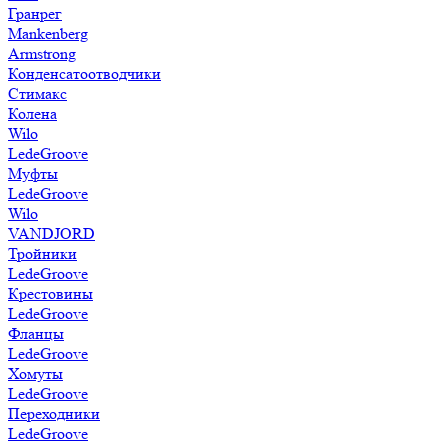
Гранрег
Mankenberg
Armstrong
Конденсатоотводчики
Стимакс
Колена
Wilo
LedeGroove
Муфты
LedeGroove
Wilo
VANDJORD
Тройники
LedeGroove
Крестовины
LedeGroove
Фланцы
LedeGroove
Хомуты
LedeGroove
Переходники
LedeGroove