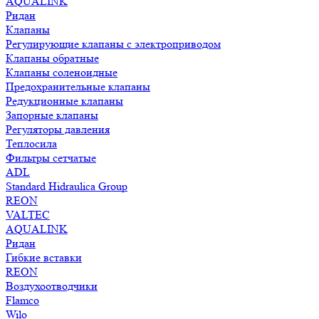
AQUALINK
Ридан
Клапаны
Регулирующие клапаны с электроприводом
Клапаны обратные
Клапаны соленоидные
Предохранительные клапаны
Редукционные клапаны
Запорные клапаны
Регуляторы давления
Теплосила
Фильтры сетчатые
ADL
Standard Hidraulica Group
REON
VALTEC
AQUALINK
Ридан
Гибкие вставки
REON
Воздухоотводчики
Flamco
Wilo