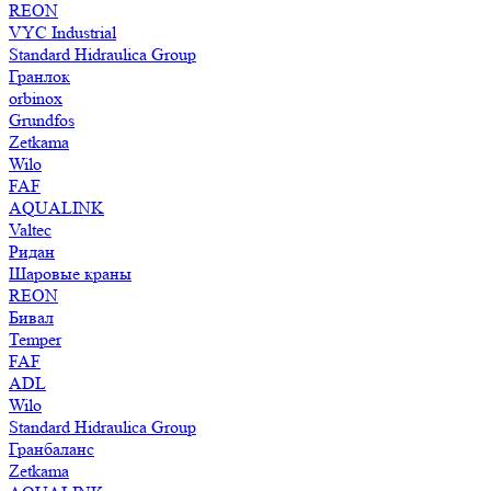
REON
VYC Industrial
Standard Hidraulica Group
Гранлок
orbinox
Grundfos
Zetkama
Wilo
FAF
AQUALINK
Valtec
Ридан
Шаровые краны
REON
Бивал
Temper
FAF
ADL
Wilo
Standard Hidraulica Group
Гранбаланс
Zetkama