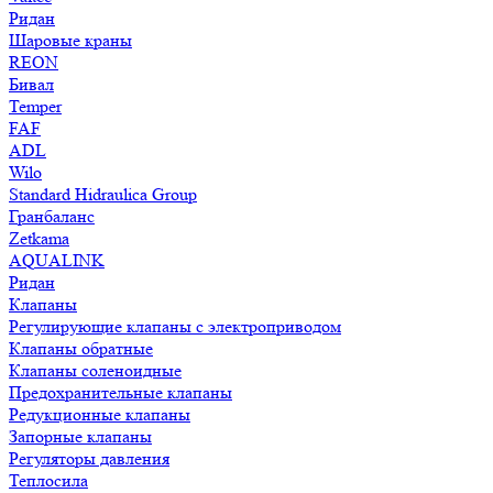
Ридан
Шаровые краны
REON
Бивал
Temper
FAF
ADL
Wilo
Standard Hidraulica Group
Гранбаланс
Zetkama
AQUALINK
Ридан
Клапаны
Регулирующие клапаны с электроприводом
Клапаны обратные
Клапаны соленоидные
Предохранительные клапаны
Редукционные клапаны
Запорные клапаны
Регуляторы давления
Теплосила