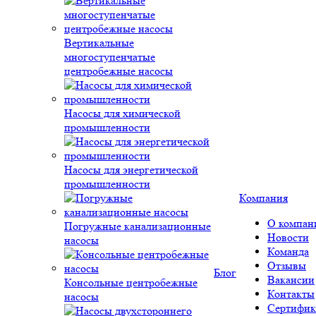
Вертикальные
многоступенчатые
центробежные насосы
Насосы для химической
промышленности
Насосы для энергетической
промышленности
Компания
О компан
Погружные канализационные
Новости
насосы
Команда
Отзывы
Блог
Вакансии
Консольные центробежные
Контакты
насосы
Сертифик