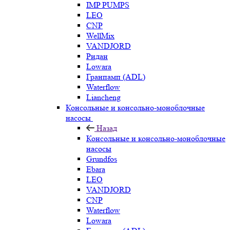
IMP PUMPS
LEO
CNP
WellMix
VANDJORD
Ридан
Lowara
Гранпамп (ADL)
Waterflow
Liancheng
Консольные и консольно-моноблочные
насосы
Назад
Консольные и консольно-моноблочные
насосы
Grundfos
Ebara
LEO
VANDJORD
CNP
Waterflow
Lowara