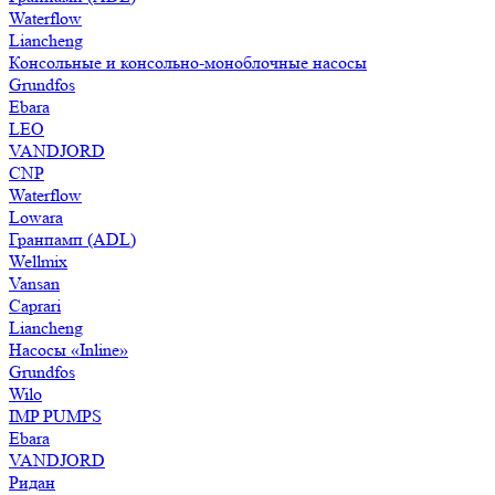
Waterflow
Liancheng
Консольные и консольно-моноблочные насосы
Grundfos
Ebara
LEO
VANDJORD
CNP
Waterflow
Lowara
Гранпамп (ADL)
Wellmix
Vansan
Caprari
Liancheng
Насосы «Inline»
Grundfos
Wilo
IMP PUMPS
Ebara
VANDJORD
Ридан