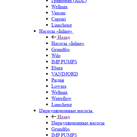
Гранпамп (ADL)
Wellmix
Vansan
Caprari
Liancheng
Насосы «Inline»
Назад
Насосы «Inline»
Grundfos
Wilo
IMP PUMPS
Ebara
VANDJORD
Ридан
Lowara
Wellmix
Waterflow
Liancheng
Циркуляционные насосы
Назад
Циркуляционные насосы
Grundfos
IMP PUMPS