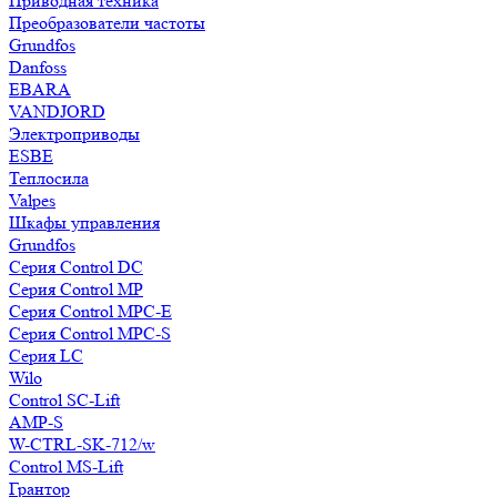
Приводная техника
Преобразователи частоты
Grundfos
Danfoss
EBARA
VANDJORD
Электроприводы
ESBE
Теплосила
Valpes
Шкафы управления
Grundfos
Серия Control DC
Серия Control MP
Серия Control MPC-E
Серия Control MPC-S
Серия LC
Wilo
Control SC-Lift
AMP-S
W-CTRL-SK-712/w
Control MS-Lift
Грантор