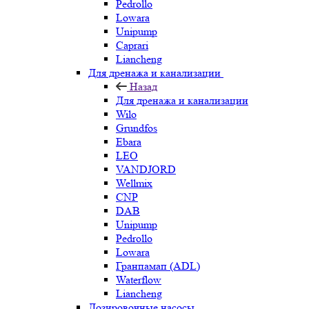
Pedrollo
Lowara
Unipump
Caprari
Liancheng
Для дренажа и канализации
Назад
Для дренажа и канализации
Wilo
Grundfos
Ebara
LEO
VANDJORD
Wellmix
CNP
DAB
Unipump
Pedrollo
Lowara
Гранпамап (ADL)
Waterflow
Liancheng
Дозировочные насосы