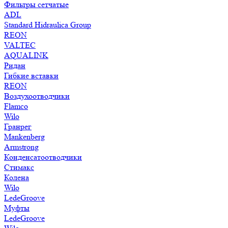
Фильтры сетчатые
ADL
Standard Hidraulica Group
REON
VALTEC
AQUALINK
Ридан
Гибкие вставки
REON
Воздухоотводчики
Flamco
Wilo
Гранрег
Mankenberg
Armstrong
Конденсатоотводчики
Стимакс
Колена
Wilo
LedeGroove
Муфты
LedeGroove