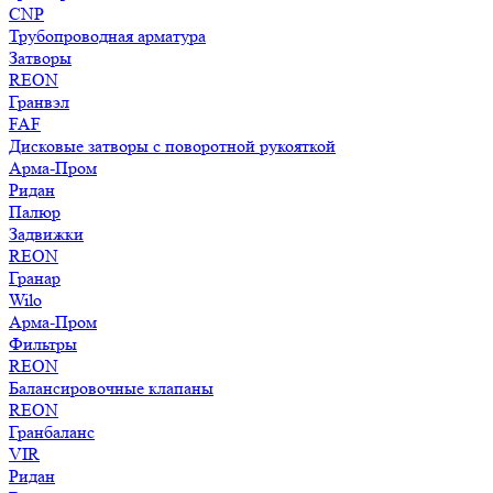
CNP
Трубопроводная арматура
Затворы
REON
Гранвэл
FAF
Дисковые затворы с поворотной рукояткой
Арма-Пром
Ридан
Палюр
Задвижки
REON
Гранар
Wilo
Арма-Пром
Фильтры
REON
Балансировочные клапаны
REON
Гранбаланс
VIR
Ридан