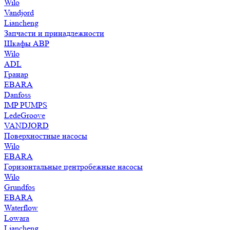
Wilo
Vandjord
Liancheng
Запчасти и принадлежности
Шкафы АВР
Wilo
ADL
Гранар
EBARA
Danfoss
IMP PUMPS
LedeGroove
VANDJORD
Поверхностные насосы
Wilo
EBARA
Горизонтальные центробежные насосы
Wilo
Grundfos
EBARA
Waterflow
Lowara
Liancheng