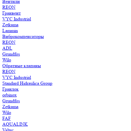
Вентили
REON
Гранвент
VYC Industrial
Zetkama
Lammin
Виброкомпенсаторы
REON
ADL
Grundfos
Wilo
Обратные клапаны
REON
VYC Industrial
Standard Hidraulica Group
Гранлок
orbinox
Grundfos
Zetkama
Wilo
FAF
AQUALINK
Valtec