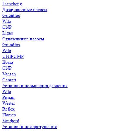
Liancheng
Дозировочные насосы
Grundfos
Wilo
CNP
Ligao
Скважинные насосы
Grundfos
Wilo
UNIPUMP
Ebara
CNP
Vansan
Caprari
Установки повышения давления
Wilo
Ридан
Wester
Reflex
Flamco
Vandjord
Установки пожаротушения