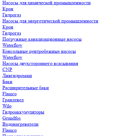
Насосы для химической промышленности
Крон
Гидрогаз
Насосы для энергетической промышленности
Крон
Гидрогаз
Погружные канализационные насосы
Waterflow
Консольные центробежные насосы
Waterflow
Насосы двухстороннего всасывания
CNP
Ливгидромаш
Баки
Расширительные баки
Flamco
Гранлевел
Wilo
Гидроаккумуляторы
Grundfos
Водонагреватели
Flamco