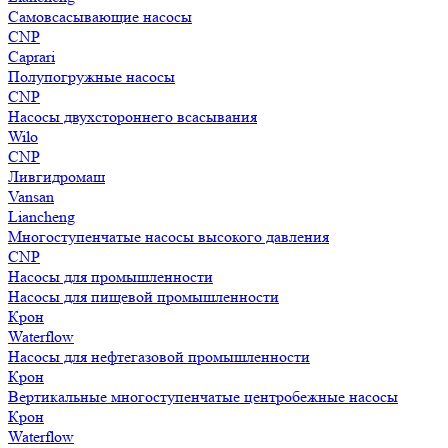
Самовсасывающие насосы
CNP
Caprari
Полупогружные насосы
CNP
Насосы двухстороннего всасывания
Wilo
CNP
Ливгидромаш
Vansan
Liancheng
Многоступенчатые насосы высокого давления
CNP
Насосы для промышленности
Насосы для пищевой промышленности
Крон
Waterflow
Насосы для нефтегазовой промышленности
Крон
Вертикальные многоступенчатые центробежные насосы
Крон
Waterflow