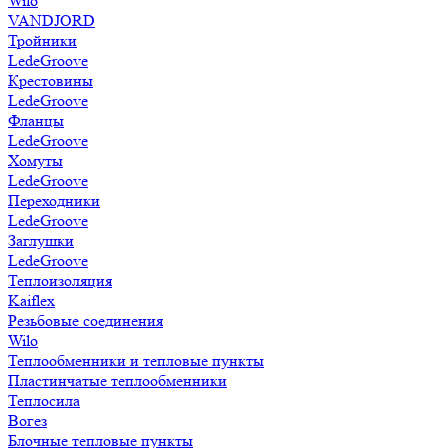
Wilo
VANDJORD
Тройники
LedeGroove
Крестовины
LedeGroove
Фланцы
LedeGroove
Хомуты
LedeGroove
Переходники
LedeGroove
Заглушки
LedeGroove
Теплоизоляция
Kaiflex
Резьбовые соединения
Wilo
Теплообменники и тепловые пункты
Пластинчатые теплообменники
Теплосила
Вогез
Блочные тепловые пункты