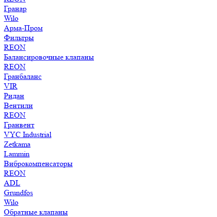
Гранар
Wilo
Арма-Пром
Фильтры
REON
Балансировочные клапаны
REON
Гранбаланс
VIR
Ридан
Вентили
REON
Гранвент
VYC Industrial
Zetkama
Lammin
Виброкомпенсаторы
REON
ADL
Grundfos
Wilo
Обратные клапаны