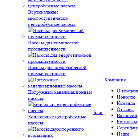
Вертикальные
многоступенчатые
центробежные насосы
Насосы для химической
промышленности
Насосы для энергетической
промышленности
Компания
О компан
Погружные канализационные
Новости
насосы
Команда
Отзывы
Блог
Вакансии
Консольные центробежные
Контакты
насосы
Сертифик
Наши