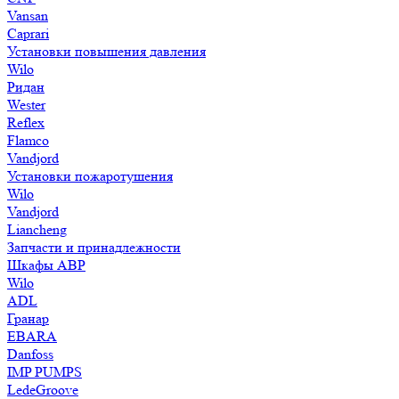
Vansan
Caprari
Установки повышения давления
Wilo
Ридан
Wester
Reflex
Flamco
Vandjord
Установки пожаротушения
Wilo
Vandjord
Liancheng
Запчасти и принадлежности
Шкафы АВР
Wilo
ADL
Гранар
EBARA
Danfoss
IMP PUMPS
LedeGroove