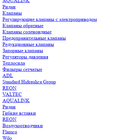
AQUALINK
Ридан
Клапаны
Регулирующие клапаны с электроприводом
Клапаны обратные
Клапаны соленоидные
Предохранительные клапаны
Редукционные клапаны
Запорные клапаны
Регуляторы давления
Теплосила
Фильтры сетчатые
ADL
Standard Hidraulica Group
REON
VALTEC
AQUALINK
Ридан
Гибкие вставки
REON
Воздухоотводчики
Flamco
Wilo