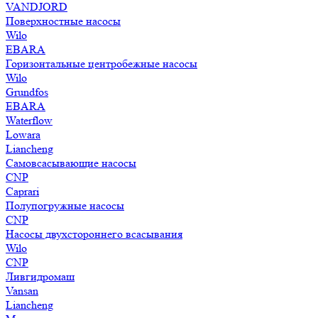
VANDJORD
Поверхностные насосы
Wilo
EBARA
Горизонтальные центробежные насосы
Wilo
Grundfos
EBARA
Waterflow
Lowara
Liancheng
Самовсасывающие насосы
CNP
Caprari
Полупогружные насосы
CNP
Насосы двухстороннего всасывания
Wilo
CNP
Ливгидромаш
Vansan
Liancheng