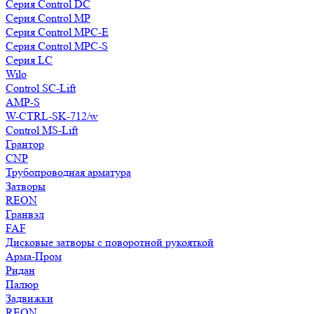
Серия Control DC
Серия Control MP
Серия Control MPC-E
Серия Control MPC-S
Серия LC
Wilo
Control SC-Lift
AMP-S
W-CTRL-SK-712/w
Control MS-Lift
Грантор
CNP
Трубопроводная арматура
Затворы
REON
Гранвэл
FAF
Дисковые затворы с поворотной рукояткой
Арма-Пром
Ридан
Палюр
Задвижки
REON