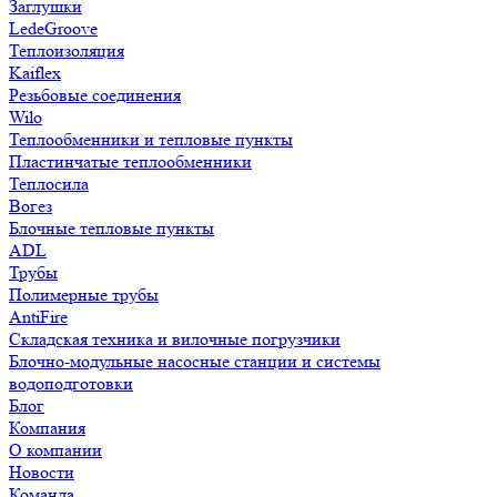
Заглушки
LedeGroove
Теплоизоляция
Kaiflex
Резьбовые соединения
Wilo
Теплообменники и тепловые пункты
Пластинчатые теплообменники
Теплосила
Вогез
Блочные тепловые пункты
ADL
Трубы
Полимерные трубы
AntiFire
Складская техника и вилочные погрузчики
Блочно-модульные насосные станции и системы
водоподготовки
Блог
Компания
О компании
Новости
Команда