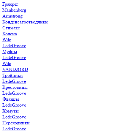
Гранрег
Mankenberg
Armstrong
Конденсатоотводчики
Стимакс
Колена
Wilo
LedeGroove
Муфты
LedeGroove
Wilo
VANDJORD
Тройники
LedeGroove
Крестовины
LedeGroove
Фланцы
LedeGroove
Хомуты
LedeGroove
Переходники
LedeGroove