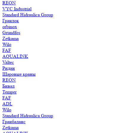
REON
VYC Industrial
Standard Hidraulica Group
Гранлок
orbinox
Grundfos
Zetkama
Wilo
FAF
AQUALINK
Valtec
Ридан
Шаровые краны
REON
Бивал
Temper
FAF
ADL
Wilo
Standard Hidraulica Group
Гранбаланс
Zetkama