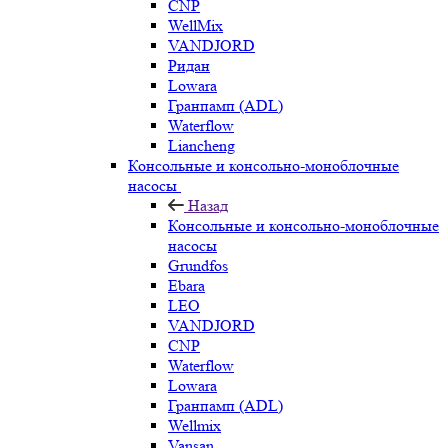
CNP
WellMix
VANDJORD
Ридан
Lowara
Гранпамп (ADL)
Waterflow
Liancheng
Консольные и консольно-моноблочные
насосы
Назад
Консольные и консольно-моноблочные
насосы
Grundfos
Ebara
LEO
VANDJORD
CNP
Waterflow
Lowara
Гранпамп (ADL)
Wellmix
Vansan