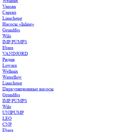
Wellmix
Vansan
Caprari
Liancheng
Насосы «Inline»
Grundfos
Wilo
IMP PUMPS
Ebara
VANDJORD
Ридан
Lowara
Wellmix
Waterflow
Liancheng
Циркуляционные насосы
Grundfos
IMP PUMPS
Wilo
UNIPUMP
LEO
CNP
Ebara