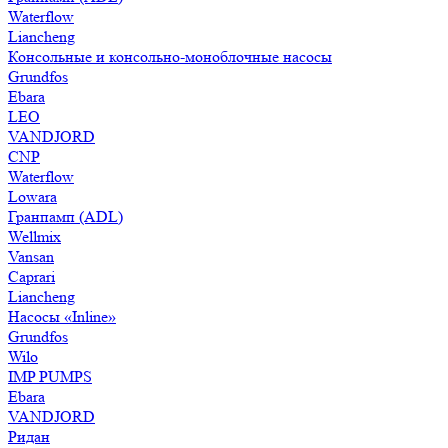
Waterflow
Liancheng
Консольные и консольно-моноблочные насосы
Grundfos
Ebara
LEO
VANDJORD
CNP
Waterflow
Lowara
Гранпамп (ADL)
Wellmix
Vansan
Caprari
Liancheng
Насосы «Inline»
Grundfos
Wilo
IMP PUMPS
Ebara
VANDJORD
Ридан