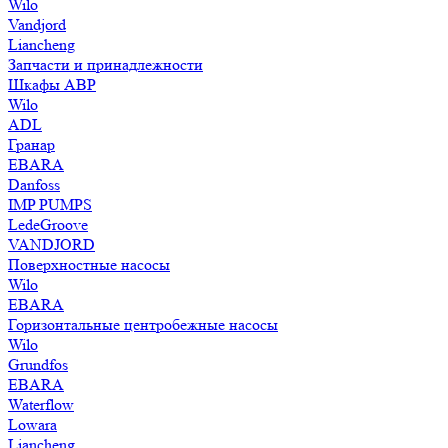
Wilo
Vandjord
Liancheng
Запчасти и принадлежности
Шкафы АВР
Wilo
ADL
Гранар
EBARA
Danfoss
IMP PUMPS
LedeGroove
VANDJORD
Поверхностные насосы
Wilo
EBARA
Горизонтальные центробежные насосы
Wilo
Grundfos
EBARA
Waterflow
Lowara
Liancheng