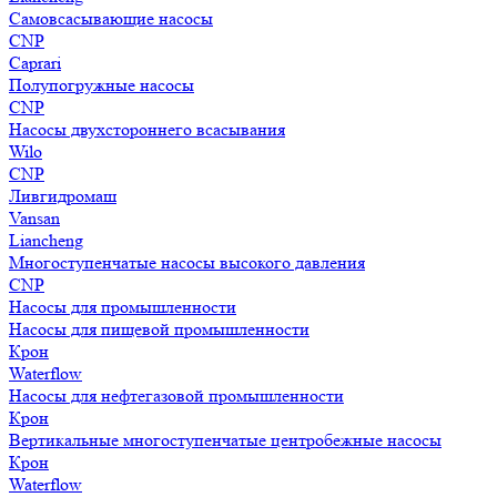
Самовсасывающие насосы
CNP
Caprari
Полупогружные насосы
CNP
Насосы двухстороннего всасывания
Wilo
CNP
Ливгидромаш
Vansan
Liancheng
Многоступенчатые насосы высокого давления
CNP
Насосы для промышленности
Насосы для пищевой промышленности
Крон
Waterflow
Насосы для нефтегазовой промышленности
Крон
Вертикальные многоступенчатые центробежные насосы
Крон
Waterflow