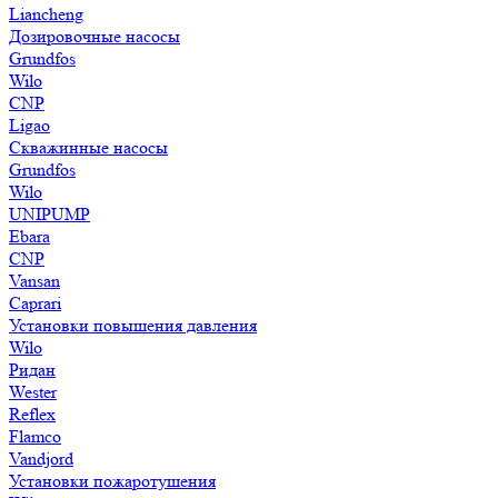
Liancheng
Дозировочные насосы
Grundfos
Wilo
CNP
Ligao
Скважинные насосы
Grundfos
Wilo
UNIPUMP
Ebara
CNP
Vansan
Caprari
Установки повышения давления
Wilo
Ридан
Wester
Reflex
Flamco
Vandjord
Установки пожаротушения