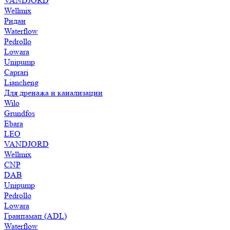
VANDJORD
Wellmix
Ридан
Waterflow
Pedrollo
Lowara
Unipump
Caprari
Liancheng
Для дренажа и канализации
Wilo
Grundfos
Ebara
LEO
VANDJORD
Wellmix
CNP
DAB
Unipump
Pedrollo
Lowara
Гранпамап (ADL)
Waterflow