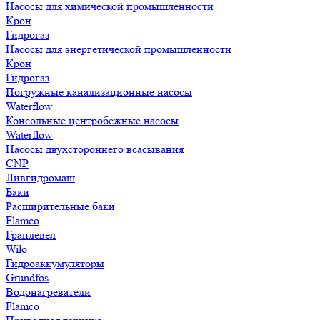
Насосы для химической промышленности
Крон
Гидрогаз
Насосы для энергетической промышленности
Крон
Гидрогаз
Погружные канализационные насосы
Waterflow
Консольные центробежные насосы
Waterflow
Насосы двухстороннего всасывания
CNP
Ливгидромаш
Баки
Расширительные баки
Flamco
Гранлевел
Wilo
Гидроаккумуляторы
Grundfos
Водонагреватели
Flamco