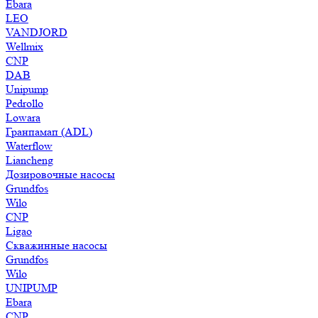
Ebara
LEO
VANDJORD
Wellmix
CNP
DAB
Unipump
Pedrollo
Lowara
Гранпамап (ADL)
Waterflow
Liancheng
Дозировочные насосы
Grundfos
Wilo
CNP
Ligao
Скважинные насосы
Grundfos
Wilo
UNIPUMP
Ebara
CNP