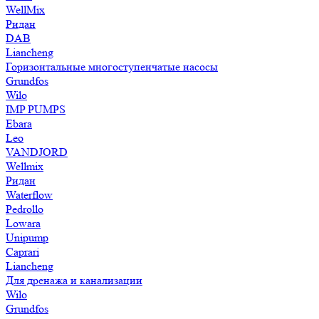
WellMix
Ридан
DAB
Liancheng
Горизонтальные многоступенчатые насосы
Grundfos
Wilo
IMP PUMPS
Ebara
Leo
VANDJORD
Wellmix
Ридан
Waterflow
Pedrollo
Lowara
Unipump
Caprari
Liancheng
Для дренажа и канализации
Wilo
Grundfos