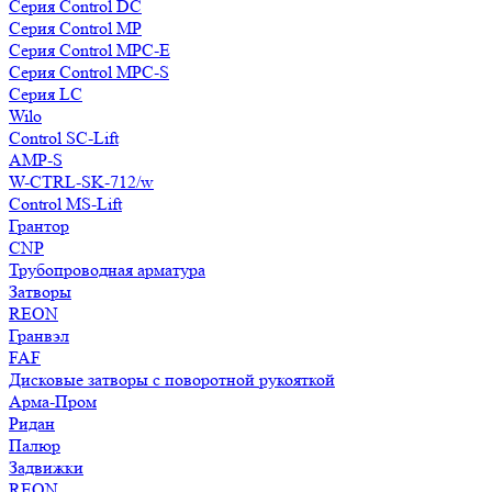
Серия Control DC
Серия Control MP
Серия Control MPC-E
Серия Control MPC-S
Серия LC
Wilo
Control SC-Lift
AMP-S
W-CTRL-SK-712/w
Control MS-Lift
Грантор
CNP
Трубопроводная арматура
Затворы
REON
Гранвэл
FAF
Дисковые затворы с поворотной рукояткой
Арма-Пром
Ридан
Палюр
Задвижки
REON