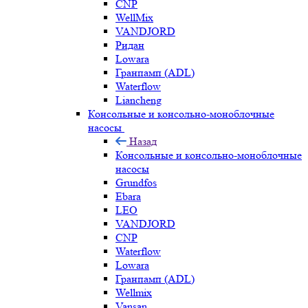
CNP
WellMix
VANDJORD
Ридан
Lowara
Гранпамп (ADL)
Waterflow
Liancheng
Консольные и консольно-моноблочные
насосы
Назад
Консольные и консольно-моноблочные
насосы
Grundfos
Ebara
LEO
VANDJORD
CNP
Waterflow
Lowara
Гранпамп (ADL)
Wellmix
Vansan