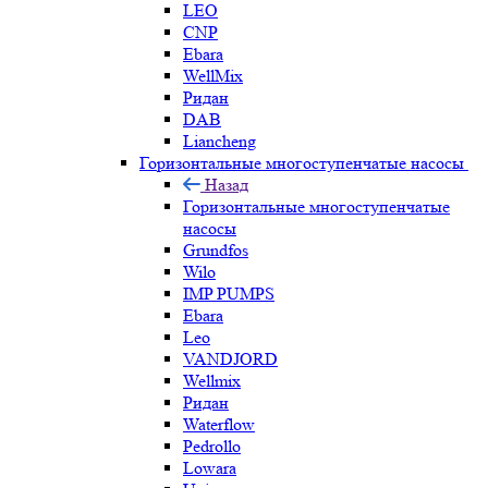
LEO
CNP
Ebara
WellMix
Ридан
DAB
Liancheng
Горизонтальные многоступенчатые насосы
Назад
Горизонтальные многоступенчатые
насосы
Grundfos
Wilo
IMP PUMPS
Ebara
Leo
VANDJORD
Wellmix
Ридан
Waterflow
Pedrollo
Lowara