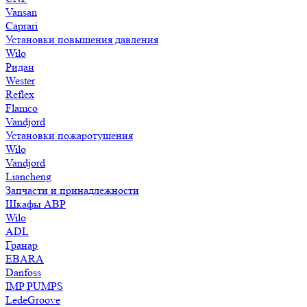
Vansan
Caprari
Установки повышения давления
Wilo
Ридан
Wester
Reflex
Flamco
Vandjord
Установки пожаротушения
Wilo
Vandjord
Liancheng
Запчасти и принадлежности
Шкафы АВР
Wilo
ADL
Гранар
EBARA
Danfoss
IMP PUMPS
LedeGroove