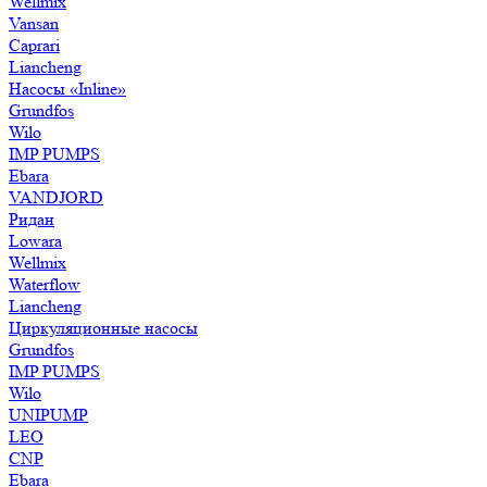
Wellmix
Vansan
Caprari
Liancheng
Насосы «Inline»
Grundfos
Wilo
IMP PUMPS
Ebara
VANDJORD
Ридан
Lowara
Wellmix
Waterflow
Liancheng
Циркуляционные насосы
Grundfos
IMP PUMPS
Wilo
UNIPUMP
LEO
CNP
Ebara