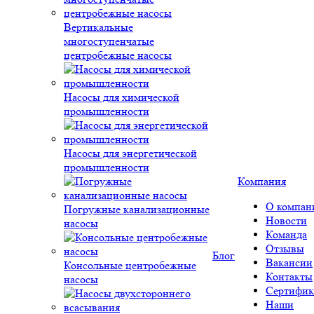
Вертикальные
многоступенчатые
центробежные насосы
Насосы для химической
промышленности
Насосы для энергетической
промышленности
Компания
О компан
Погружные канализационные
Новости
насосы
Команда
Отзывы
Блог
Вакансии
Консольные центробежные
Контакты
насосы
Сертифик
Наши