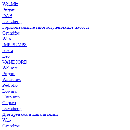
WellMix
Ридан
DAB
Liancheng
Горизонтальные многоступенчатые насосы
Grundfos
Wilo
IMP PUMPS
Ebara
Leo
VANDJORD
Wellmix
Ридан
Waterflow
Pedrollo
Lowara
Unipump
Caprari
Liancheng
Для дренажа и канализации
Wilo
Grundfos