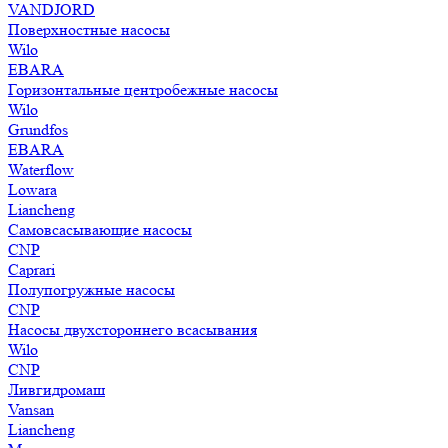
VANDJORD
Поверхностные насосы
Wilo
EBARA
Горизонтальные центробежные насосы
Wilo
Grundfos
EBARA
Waterflow
Lowara
Liancheng
Самовсасывающие насосы
CNP
Caprari
Полупогружные насосы
CNP
Насосы двухстороннего всасывания
Wilo
CNP
Ливгидромаш
Vansan
Liancheng