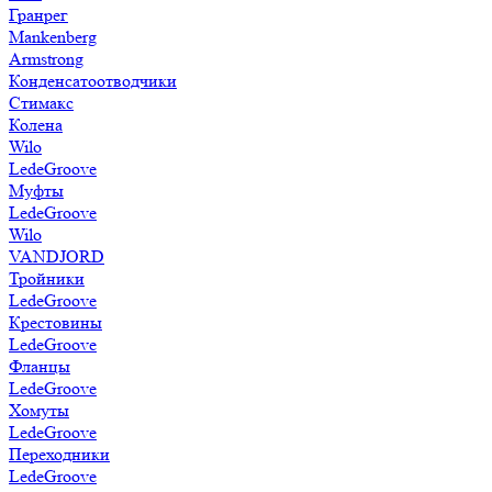
Гранрег
Mankenberg
Armstrong
Конденсатоотводчики
Стимакс
Колена
Wilo
LedeGroove
Муфты
LedeGroove
Wilo
VANDJORD
Тройники
LedeGroove
Крестовины
LedeGroove
Фланцы
LedeGroove
Хомуты
LedeGroove
Переходники
LedeGroove