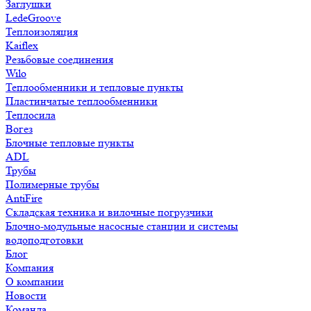
Заглушки
LedeGroove
Теплоизоляция
Kaiflex
Резьбовые соединения
Wilo
Теплообменники и тепловые пункты
Пластинчатые теплообменники
Теплосила
Вогез
Блочные тепловые пункты
ADL
Трубы
Полимерные трубы
AntiFire
Складская техника и вилочные погрузчики
Блочно-модульные насосные станции и системы
водоподготовки
Блог
Компания
О компании
Новости
Команда