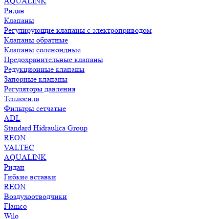
AQUALINK
Ридан
Клапаны
Регулирующие клапаны с электроприводом
Клапаны обратные
Клапаны соленоидные
Предохранительные клапаны
Редукционные клапаны
Запорные клапаны
Регуляторы давления
Теплосила
Фильтры сетчатые
ADL
Standard Hidraulica Group
REON
VALTEC
AQUALINK
Ридан
Гибкие вставки
REON
Воздухоотводчики
Flamco
Wilo