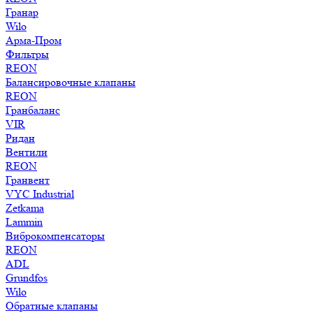
Гранар
Wilo
Арма-Пром
Фильтры
REON
Балансировочные клапаны
REON
Гранбаланс
VIR
Ридан
Вентили
REON
Гранвент
VYC Industrial
Zetkama
Lammin
Виброкомпенсаторы
REON
ADL
Grundfos
Wilo
Обратные клапаны