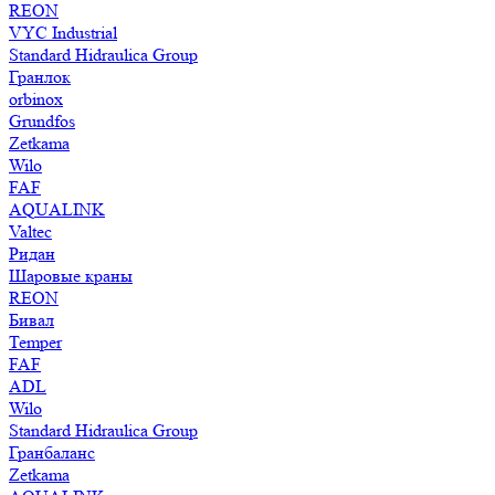
REON
VYC Industrial
Standard Hidraulica Group
Гранлок
orbinox
Grundfos
Zetkama
Wilo
FAF
AQUALINK
Valtec
Ридан
Шаровые краны
REON
Бивал
Temper
FAF
ADL
Wilo
Standard Hidraulica Group
Гранбаланс
Zetkama