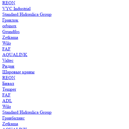
REON
VYC Industrial
Standard Hidraulica Group
Гранлок
orbinox
Grundfos
Zetkama
Wilo
FAF
AQUALINK
Valtec
Ридан
Шаровые краны
REON
Бивал
Temper
FAF
ADL
Wilo
Standard Hidraulica Group
Гранбаланс
Zetkama