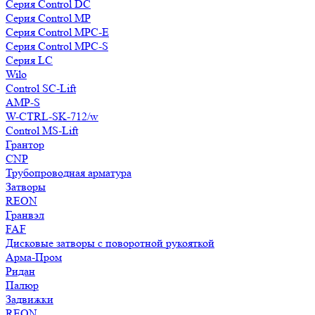
Серия Control DC
Серия Control MP
Серия Control MPC-E
Серия Control MPC-S
Серия LC
Wilo
Control SC-Lift
AMP-S
W-CTRL-SK-712/w
Control MS-Lift
Грантор
CNP
Трубопроводная арматура
Затворы
REON
Гранвэл
FAF
Дисковые затворы с поворотной рукояткой
Арма-Пром
Ридан
Палюр
Задвижки
REON