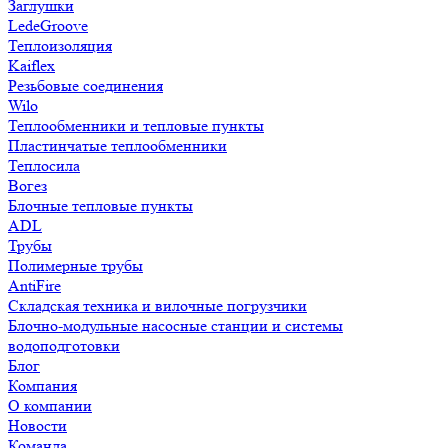
Заглушки
LedeGroove
Теплоизоляция
Kaiflex
Резьбовые соединения
Wilo
Теплообменники и тепловые пункты
Пластинчатые теплообменники
Теплосила
Вогез
Блочные тепловые пункты
ADL
Трубы
Полимерные трубы
AntiFire
Складская техника и вилочные погрузчики
Блочно-модульные насосные станции и системы
водоподготовки
Блог
Компания
О компании
Новости
Команда