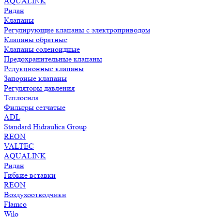
AQUALINK
Ридан
Клапаны
Регулирующие клапаны с электроприводом
Клапаны обратные
Клапаны соленоидные
Предохранительные клапаны
Редукционные клапаны
Запорные клапаны
Регуляторы давления
Теплосила
Фильтры сетчатые
ADL
Standard Hidraulica Group
REON
VALTEC
AQUALINK
Ридан
Гибкие вставки
REON
Воздухоотводчики
Flamco
Wilo