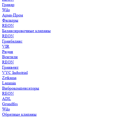
Гранар
Wilo
Арма-Пром
Фильтры
REON
Балансировочные клапаны
REON
Гранбаланс
VIR
Ридан
Вентили
REON
Гранвент
VYC Industrial
Zetkama
Lammin
Виброкомпенсаторы
REON
ADL
Grundfos
Wilo
Обратные клапаны