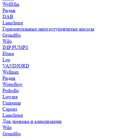
WellMix
Ридан
DAB
Liancheng
Горизонтальные многоступенчатые насосы
Grundfos
Wilo
IMP PUMPS
Ebara
Leo
VANDJORD
Wellmix
Ридан
Waterflow
Pedrollo
Lowara
Unipump
Caprari
Liancheng
Для дренажа и канализации
Wilo
Grundfos