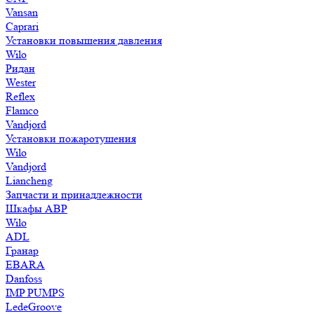
Vansan
Caprari
Установки повышения давления
Wilo
Ридан
Wester
Reflex
Flamco
Vandjord
Установки пожаротушения
Wilo
Vandjord
Liancheng
Запчасти и принадлежности
Шкафы АВР
Wilo
ADL
Гранар
EBARA
Danfoss
IMP PUMPS
LedeGroove