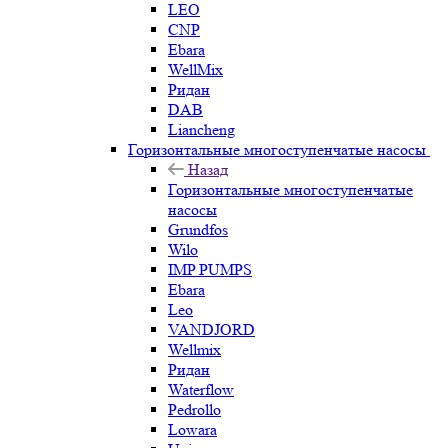
LEO
CNP
Ebara
WellMix
Ридан
DAB
Liancheng
Горизонтальные многоступенчатые насосы
Назад
Горизонтальные многоступенчатые
насосы
Grundfos
Wilo
IMP PUMPS
Ebara
Leo
VANDJORD
Wellmix
Ридан
Waterflow
Pedrollo
Lowara