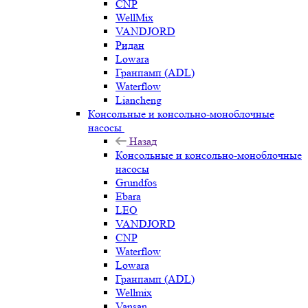
CNP
WellMix
VANDJORD
Ридан
Lowara
Гранпамп (ADL)
Waterflow
Liancheng
Консольные и консольно-моноблочные
насосы
Назад
Консольные и консольно-моноблочные
насосы
Grundfos
Ebara
LEO
VANDJORD
CNP
Waterflow
Lowara
Гранпамп (ADL)
Wellmix
Vansan