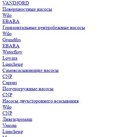
VANDJORD
Поверхностные насосы
Wilo
EBARA
Горизонтальные центробежные насосы
Wilo
Grundfos
EBARA
Waterflow
Lowara
Liancheng
Самовсасывающие насосы
CNP
Caprari
Полупогружные насосы
CNP
Насосы двухстороннего всасывания
Wilo
CNP
Ливгидромаш
Vansan
Liancheng