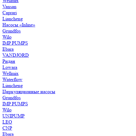
Wellmix
Vansan
Caprari
Liancheng
Насосы «Inline»
Grundfos
Wilo
IMP PUMPS
Ebara
VANDJORD
Ридан
Lowara
Wellmix
Waterflow
Liancheng
Циркуляционные насосы
Grundfos
IMP PUMPS
Wilo
UNIPUMP
LEO
CNP
Ebara