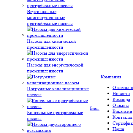
Вертикальные
многоступенчатые
центробежные насосы
Насосы для химической
промышленности
Насосы для энергетической
промышленности
Компания
О компан
Погружные канализационные
Новости
насосы
Команда
Отзывы
Блог
Вакансии
Консольные центробежные
Контакты
насосы
Сертифик
Наши