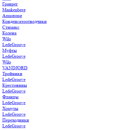
Гранрег
Mankenberg
Armstrong
Конденсатоотводчики
Стимакс
Колена
Wilo
LedeGroove
Муфты
LedeGroove
Wilo
VANDJORD
Тройники
LedeGroove
Крестовины
LedeGroove
Фланцы
LedeGroove
Хомуты
LedeGroove
Переходники
LedeGroove