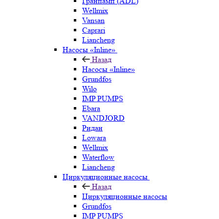
Гранпамп (ADL)
Wellmix
Vansan
Caprari
Liancheng
Насосы «Inline»
Назад
Насосы «Inline»
Grundfos
Wilo
IMP PUMPS
Ebara
VANDJORD
Ридан
Lowara
Wellmix
Waterflow
Liancheng
Циркуляционные насосы
Назад
Циркуляционные насосы
Grundfos
IMP PUMPS