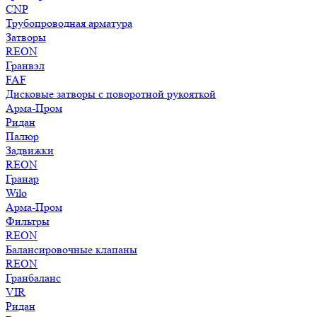
CNP
Трубопроводная арматура
Затворы
REON
Гранвэл
FAF
Дисковые затворы с поворотной рукояткой
Арма-Пром
Ридан
Палюр
Задвижки
REON
Гранар
Wilo
Арма-Пром
Фильтры
REON
Балансировочные клапаны
REON
Гранбаланс
VIR
Ридан