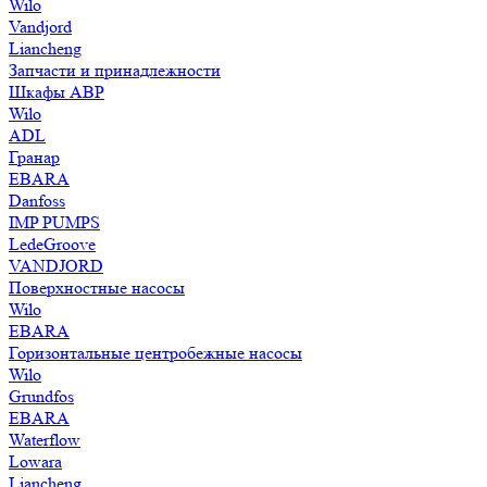
Wilo
Vandjord
Liancheng
Запчасти и принадлежности
Шкафы АВР
Wilo
ADL
Гранар
EBARA
Danfoss
IMP PUMPS
LedeGroove
VANDJORD
Поверхностные насосы
Wilo
EBARA
Горизонтальные центробежные насосы
Wilo
Grundfos
EBARA
Waterflow
Lowara
Liancheng