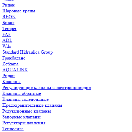
Ридан
Шаровые краны
REON
Бивал
Temper
FAF
ADL
Wilo
Standard Hidraulica Group
Гранбаланс
Zetkama
AQUALINK
Ридан
Клапаны
Регулирующие клапаны с электроприводом
Клапаны обратные
Клапаны соленоидные
Предохранительные клапаны
Редукционные клапаны
Запорные клапаны
Регуляторы давления
Теплосила