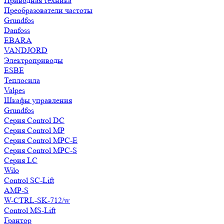
Приводная техника
Преобразователи частоты
Grundfos
Danfoss
EBARA
VANDJORD
Электроприводы
ESBE
Теплосила
Valpes
Шкафы управления
Grundfos
Серия Control DC
Серия Control MP
Серия Control MPC-E
Серия Control MPC-S
Серия LC
Wilo
Control SC-Lift
AMP-S
W-CTRL-SK-712/w
Control MS-Lift
Грантор