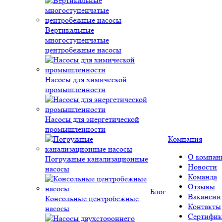
Вертикальные
многоступенчатые
центробежные насосы
Насосы для химической
промышленности
Насосы для энергетической
промышленности
Компания
О компан
Погружные канализационные
Новости
насосы
Команда
Отзывы
Блог
Вакансии
Консольные центробежные
Контакты
насосы
Сертифик