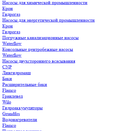
Насосы для химической промышленности
Крон
Гидрогаз
Насосы для энергетической промышленности
Крон
Гидрогаз
Погружные канализационные насосы
Waterflow
Консольные центробежные насосы
Waterflow
Насосы двухстороннего всасывания
CNP
Ливгидромаш
Баки
Расширительные баки
Flamco
Гранлевел
Wilo
Гидроаккумуляторы
Grundfos
Водонагреватели
Flamco