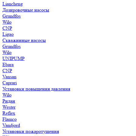
Liancheng
Дозировочные насосы
Grundfos
Wilo
CNP
Ligao
Скважинные насосы
Grundfos
Wilo
UNIPUMP
Ebara
CNP
Vansan
Caprari
Установки повышения давления
Wilo
Ридан
Wester
Reflex
Flamco
Vandjord
Установки пожаротушения