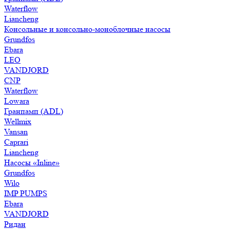
Waterflow
Liancheng
Консольные и консольно-моноблочные насосы
Grundfos
Ebara
LEO
VANDJORD
CNP
Waterflow
Lowara
Гранпамп (ADL)
Wellmix
Vansan
Caprari
Liancheng
Насосы «Inline»
Grundfos
Wilo
IMP PUMPS
Ebara
VANDJORD
Ридан