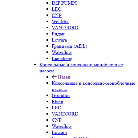
IMP PUMPS
LEO
CNP
WellMix
VANDJORD
Ридан
Lowara
Гранпамп (ADL)
Waterflow
Liancheng
Консольные и консольно-моноблочные
насосы
Назад
Консольные и консольно-моноблочные
насосы
Grundfos
Ebara
LEO
VANDJORD
CNP
Waterflow
Lowara