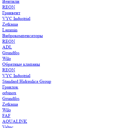
Вентили
REON
Гранвент
VYC Industrial
Zetkama
Lammin
Виброкомпенсаторы
REON
ADL
Grundfos
Wilo
Обратные клапаны
REON
VYC Industrial
Standard Hidraulica Group
Гранлок
orbinox
Grundfos
Zetkama
Wilo
FAF
AQUALINK
Valtec