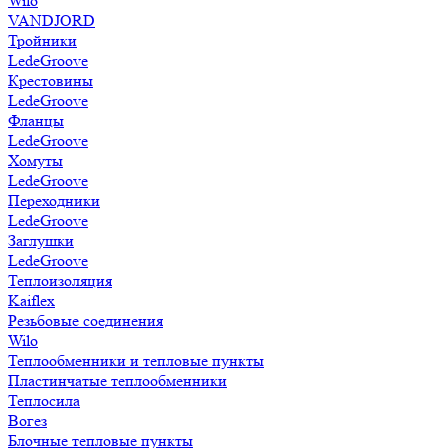
Wilo
VANDJORD
Тройники
LedeGroove
Крестовины
LedeGroove
Фланцы
LedeGroove
Хомуты
LedeGroove
Переходники
LedeGroove
Заглушки
LedeGroove
Теплоизоляция
Kaiflex
Резьбовые соединения
Wilo
Теплообменники и тепловые пункты
Пластинчатые теплообменники
Теплосила
Вогез
Блочные тепловые пункты