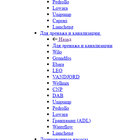
Pedrollo
Lowara
Unipump
Caprari
Liancheng
Для дренажа и канализации
Назад
Для дренажа и канализации
Wilo
Grundfos
Ebara
LEO
VANDJORD
Wellmix
CNP
DAB
Unipump
Pedrollo
Lowara
Гранпамап (ADL)
Waterflow
Liancheng
Дозировочные насосы