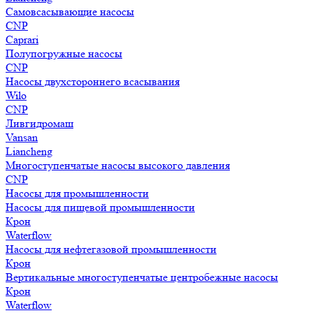
Самовсасывающие насосы
CNP
Caprari
Полупогружные насосы
CNP
Насосы двухстороннего всасывания
Wilo
CNP
Ливгидромаш
Vansan
Liancheng
Многоступенчатые насосы высокого давления
CNP
Насосы для промышленности
Насосы для пищевой промышленности
Крон
Waterflow
Насосы для нефтегазовой промышленности
Крон
Вертикальные многоступенчатые центробежные насосы
Крон
Waterflow