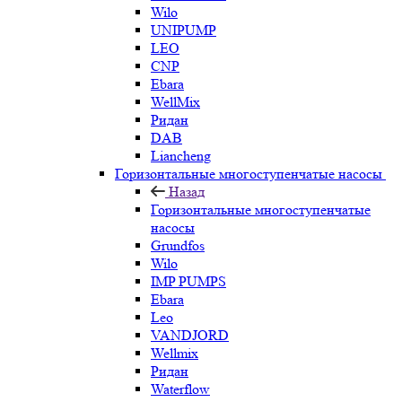
Wilo
UNIPUMP
LEO
CNP
Ebara
WellMix
Ридан
DAB
Liancheng
Горизонтальные многоступенчатые насосы
Назад
Горизонтальные многоступенчатые
насосы
Grundfos
Wilo
IMP PUMPS
Ebara
Leo
VANDJORD
Wellmix
Ридан
Waterflow