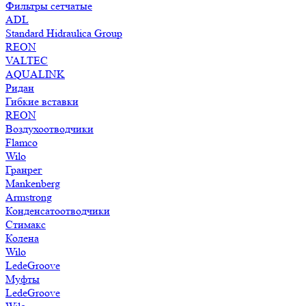
Фильтры сетчатые
ADL
Standard Hidraulica Group
REON
VALTEC
AQUALINK
Ридан
Гибкие вставки
REON
Воздухоотводчики
Flamco
Wilo
Гранрег
Mankenberg
Armstrong
Конденсатоотводчики
Стимакс
Колена
Wilo
LedeGroove
Муфты
LedeGroove