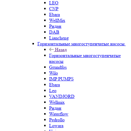
LEO
CNP
Ebara
WellMix
Ридан
DAB
Liancheng
Горизонтальные многоступенчатые насосы
Назад
Горизонтальные многоступенчатые
насосы
Grundfos
Wilo
IMP PUMPS
Ebara
Leo
VANDJORD
Wellmix
Ридан
Waterflow
Pedrollo
Lowara