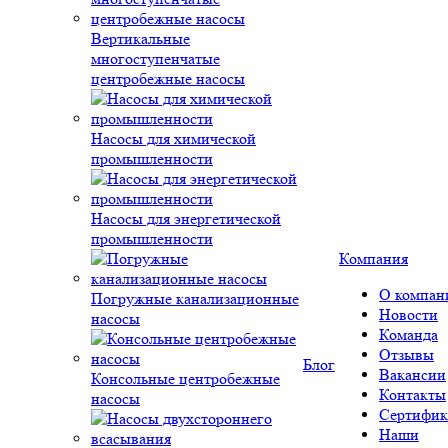
Вертикальные
многоступенчатые
центробежные насосы
Насосы для химической
промышленности
Насосы для энергетической
промышленности
Компания
О компан
Погружные канализационные
Новости
насосы
Команда
Отзывы
Блог
Вакансии
Консольные центробежные
Контакты
насосы
Сертифик
Наши