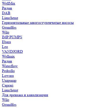
WellMix
Ридан
DAB
Liancheng
Горизонтальные многоступенчатые насосы
Grundfos
Wilo
IMP PUMPS
Ebara
Leo
VANDJORD
Wellmix
Ридан
Waterflow
Pedrollo
Lowara
Unipump
Caprari
Liancheng
Для дренажа и канализации
Wilo
Grundfos