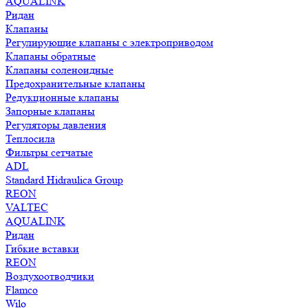
AQUALINK
Ридан
Клапаны
Регулирующие клапаны с электроприводом
Клапаны обратные
Клапаны соленоидные
Предохранительные клапаны
Редукционные клапаны
Запорные клапаны
Регуляторы давления
Теплосила
Фильтры сетчатые
ADL
Standard Hidraulica Group
REON
VALTEC
AQUALINK
Ридан
Гибкие вставки
REON
Воздухоотводчики
Flamco
Wilo