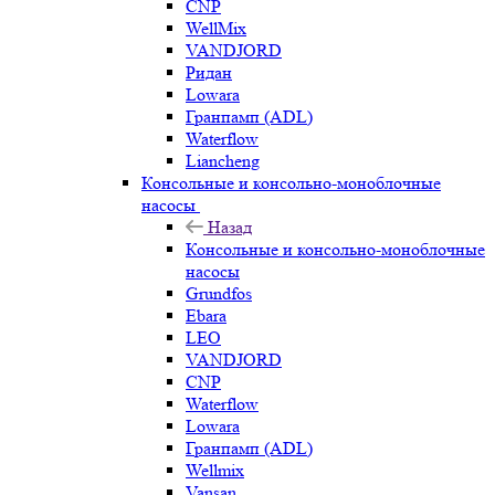
CNP
WellMix
VANDJORD
Ридан
Lowara
Гранпамп (ADL)
Waterflow
Liancheng
Консольные и консольно-моноблочные
насосы
Назад
Консольные и консольно-моноблочные
насосы
Grundfos
Ebara
LEO
VANDJORD
CNP
Waterflow
Lowara
Гранпамп (ADL)
Wellmix
Vansan