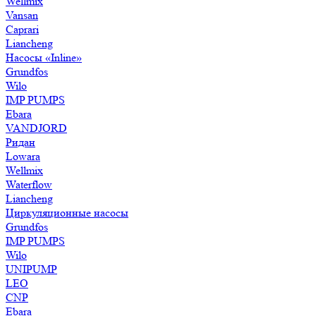
Wellmix
Vansan
Caprari
Liancheng
Насосы «Inline»
Grundfos
Wilo
IMP PUMPS
Ebara
VANDJORD
Ридан
Lowara
Wellmix
Waterflow
Liancheng
Циркуляционные насосы
Grundfos
IMP PUMPS
Wilo
UNIPUMP
LEO
CNP
Ebara