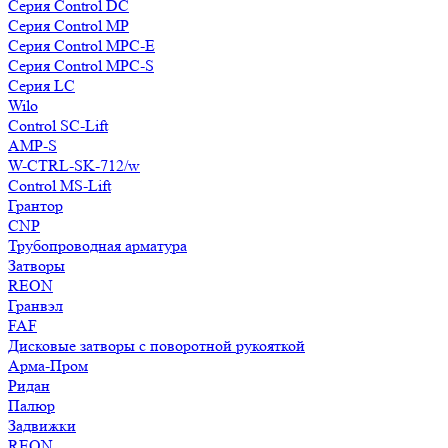
Серия Control DC
Серия Control MP
Серия Control MPC-E
Серия Control MPC-S
Серия LC
Wilo
Control SC-Lift
AMP-S
W-CTRL-SK-712/w
Control MS-Lift
Грантор
CNP
Трубопроводная арматура
Затворы
REON
Гранвэл
FAF
Дисковые затворы с поворотной рукояткой
Арма-Пром
Ридан
Палюр
Задвижки
REON