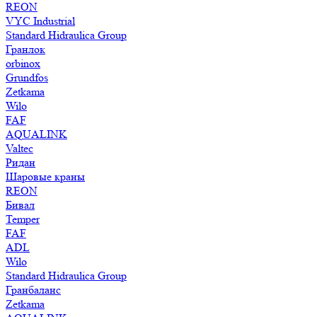
REON
VYC Industrial
Standard Hidraulica Group
Гранлок
orbinox
Grundfos
Zetkama
Wilo
FAF
AQUALINK
Valtec
Ридан
Шаровые краны
REON
Бивал
Temper
FAF
ADL
Wilo
Standard Hidraulica Group
Гранбаланс
Zetkama