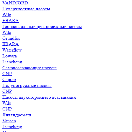
VANDJORD
Поверхностные насосы
Wilo
EBARA
Горизонтальные центробежные насосы
Wilo
Grundfos
EBARA
Waterflow
Lowara
Liancheng
Самовсасывающие насосы
CNP
Caprari
Полупогружные насосы
CNP
Насосы двухстороннего всасывания
Wilo
CNP
Ливгидромаш
Vansan
Liancheng