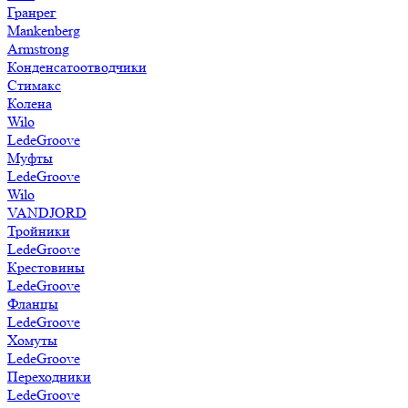
Гранрег
Mankenberg
Armstrong
Конденсатоотводчики
Стимакс
Колена
Wilo
LedeGroove
Муфты
LedeGroove
Wilo
VANDJORD
Тройники
LedeGroove
Крестовины
LedeGroove
Фланцы
LedeGroove
Хомуты
LedeGroove
Переходники
LedeGroove