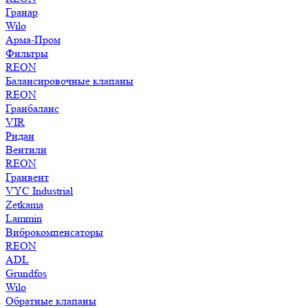
Гранар
Wilo
Арма-Пром
Фильтры
REON
Балансировочные клапаны
REON
Гранбаланс
VIR
Ридан
Вентили
REON
Гранвент
VYC Industrial
Zetkama
Lammin
Виброкомпенсаторы
REON
ADL
Grundfos
Wilo
Обратные клапаны