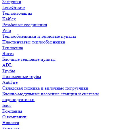
Заглушки
LedeGroove
Теплоизоляция
Kaiflex
Резьбовые соединения
Wilo
Теплообменники и тепловые пункты
Пластинчатые теплообменники
Теплосила
Вогез
Блочные тепловые пункты
ADL
Трубы
Полимерные трубы
AntiFire
Складская техника и вилочные погрузчики
Блочно-модульные насосные станции и системы
водоподготовки
Блог
Компания
О компании
Новости
Команда