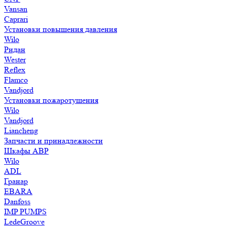
Vansan
Caprari
Установки повышения давления
Wilo
Ридан
Wester
Reflex
Flamco
Vandjord
Установки пожаротушения
Wilo
Vandjord
Liancheng
Запчасти и принадлежности
Шкафы АВР
Wilo
ADL
Гранар
EBARA
Danfoss
IMP PUMPS
LedeGroove