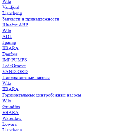
Wilo
Vandjord
Liancheng
Запчасти и принадлежности
Шкафы АВР
Wilo
ADL
Гранар
EBARA
Danfoss
IMP PUMPS
LedeGroove
VANDJORD
Поверхностные насосы
Wilo
EBARA
Горизонтальные центробежные насосы
Wilo
Grundfos
EBARA
Waterflow
Lowara
Liancheng