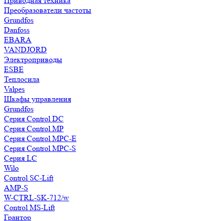
Приводная техника
Преобразователи частоты
Grundfos
Danfoss
EBARA
VANDJORD
Электроприводы
ESBE
Теплосила
Valpes
Шкафы управления
Grundfos
Серия Control DC
Серия Control MP
Серия Control MPC-E
Серия Control MPC-S
Серия LC
Wilo
Control SC-Lift
AMP-S
W-CTRL-SK-712/w
Control MS-Lift
Грантор