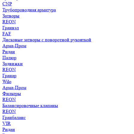
CNP
Трубопроводная арматура
Затворы
REON
Гранвэл
FAF
Дисковые затворы с поворотной рукояткой
Арма-Пром
Ридан
Палюр
Задвижки
REON
Гранар
Wilo
Арма-Пром
Фильтры
REON
Балансировочные клапаны
REON
Гранбаланс
VIR
Ридан