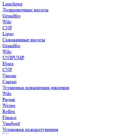
Liancheng
Дозировочные насосы
Grundfos
Wilo
CNP
Ligao
Скважинные насосы
Grundfos
Wilo
UNIPUMP
Ebara
CNP
Vansan
Caprari
Установки повышения давления
Wilo
Ридан
Wester
Reflex
Flamco
Vandjord
Установки пожаротушения