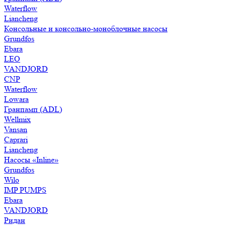
Waterflow
Liancheng
Консольные и консольно-моноблочные насосы
Grundfos
Ebara
LEO
VANDJORD
CNP
Waterflow
Lowara
Гранпамп (ADL)
Wellmix
Vansan
Caprari
Liancheng
Насосы «Inline»
Grundfos
Wilo
IMP PUMPS
Ebara
VANDJORD
Ридан