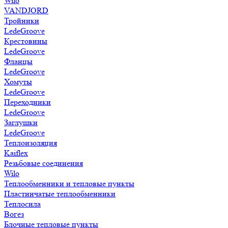
Wilo
VANDJORD
Тройники
LedeGroove
Крестовины
LedeGroove
Фланцы
LedeGroove
Хомуты
LedeGroove
Переходники
LedeGroove
Заглушки
LedeGroove
Теплоизоляция
Kaiflex
Резьбовые соединения
Wilo
Теплообменники и тепловые пункты
Пластинчатые теплообменники
Теплосила
Вогез
Блочные тепловые пункты