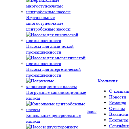
Вертикальные
многоступенчатые
центробежные насосы
Насосы для химической
промышленности
Насосы для энергетической
промышленности
Компания
О компан
Погружные канализационные
Новости
насосы
Команда
Отзывы
Блог
Вакансии
Консольные центробежные
Контакты
насосы
Сертифик