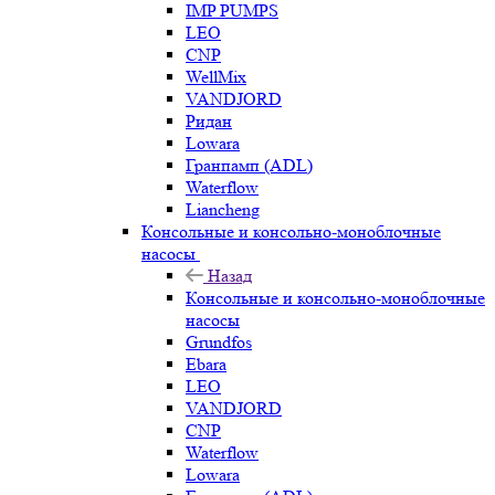
IMP PUMPS
LEO
CNP
WellMix
VANDJORD
Ридан
Lowara
Гранпамп (ADL)
Waterflow
Liancheng
Консольные и консольно-моноблочные
насосы
Назад
Консольные и консольно-моноблочные
насосы
Grundfos
Ebara
LEO
VANDJORD
CNP
Waterflow
Lowara