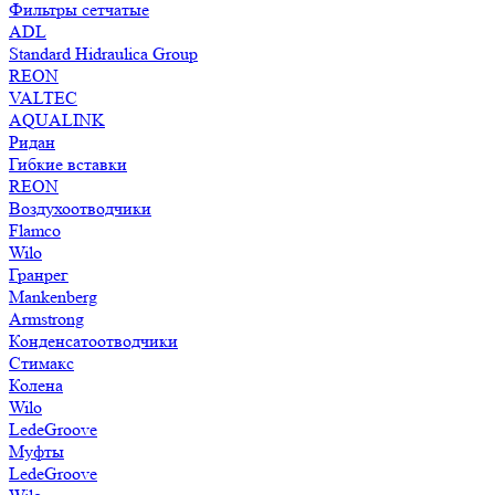
Фильтры сетчатые
ADL
Standard Hidraulica Group
REON
VALTEC
AQUALINK
Ридан
Гибкие вставки
REON
Воздухоотводчики
Flamco
Wilo
Гранрег
Mankenberg
Armstrong
Конденсатоотводчики
Стимакс
Колена
Wilo
LedeGroove
Муфты
LedeGroove