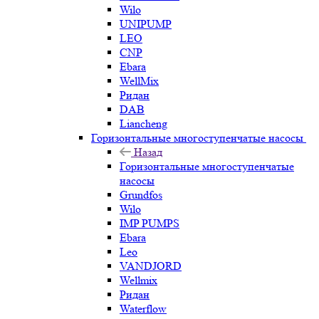
Wilo
UNIPUMP
LEO
CNP
Ebara
WellMix
Ридан
DAB
Liancheng
Горизонтальные многоступенчатые насосы
Назад
Горизонтальные многоступенчатые
насосы
Grundfos
Wilo
IMP PUMPS
Ebara
Leo
VANDJORD
Wellmix
Ридан
Waterflow