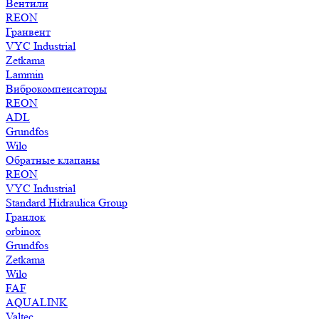
Вентили
REON
Гранвент
VYC Industrial
Zetkama
Lammin
Виброкомпенсаторы
REON
ADL
Grundfos
Wilo
Обратные клапаны
REON
VYC Industrial
Standard Hidraulica Group
Гранлок
orbinox
Grundfos
Zetkama
Wilo
FAF
AQUALINK
Valtec