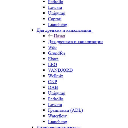
Pedrollo
Lowara
Unipump
Caprari
Liancheng
Для дренажа и канализации
Назад
Для дренажа и канализации
Wilo
Grundfos
Ebara
LEO
VANDJORD
Wellmix
CNP
DAB
Unipump
Pedrollo
Lowara
Гранпамап (ADL)
Waterflow
Liancheng
Дозировочные насосы