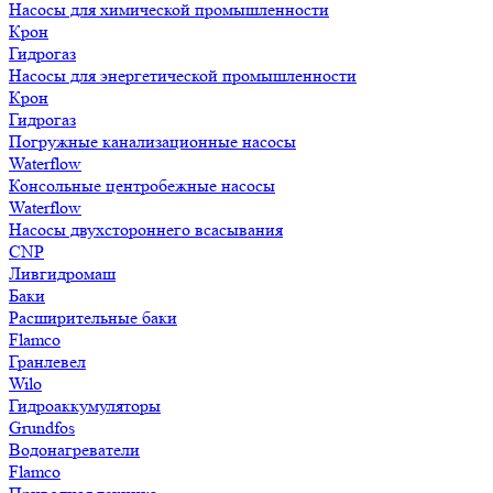
Насосы для химической промышленности
Крон
Гидрогаз
Насосы для энергетической промышленности
Крон
Гидрогаз
Погружные канализационные насосы
Waterflow
Консольные центробежные насосы
Waterflow
Насосы двухстороннего всасывания
CNP
Ливгидромаш
Баки
Расширительные баки
Flamco
Гранлевел
Wilo
Гидроаккумуляторы
Grundfos
Водонагреватели
Flamco