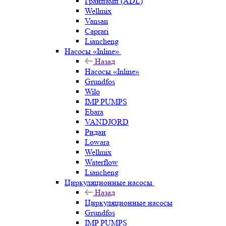
Гранпамп (ADL)
Wellmix
Vansan
Caprari
Liancheng
Насосы «Inline»
Назад
Насосы «Inline»
Grundfos
Wilo
IMP PUMPS
Ebara
VANDJORD
Ридан
Lowara
Wellmix
Waterflow
Liancheng
Циркуляционные насосы
Назад
Циркуляционные насосы
Grundfos
IMP PUMPS