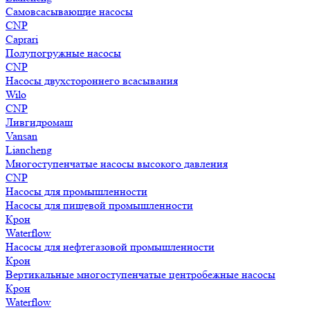
Самовсасывающие насосы
CNP
Caprari
Полупогружные насосы
CNP
Насосы двухстороннего всасывания
Wilo
CNP
Ливгидромаш
Vansan
Liancheng
Многоступенчатые насосы высокого давления
CNP
Насосы для промышленности
Насосы для пищевой промышленности
Крон
Waterflow
Насосы для нефтегазовой промышленности
Крон
Вертикальные многоступенчатые центробежные насосы
Крон
Waterflow