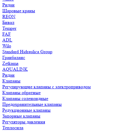
Ридан
Шаровые краны
REON
Бивал
Temper
FAF
ADL
Wilo
Standard Hidraulica Group
Гранбаланс
Zetkama
AQUALINK
Ридан
Клапаны
Регулирующие клапаны с электроприводом
Клапаны обратные
Клапаны соленоидные
Предохранительные клапаны
Редукционные клапаны
Запорные клапаны
Регуляторы давления
Теплосила