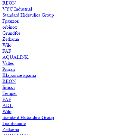
REON
VYC Industrial
Standard Hidraulica Group
Гранлок
orbinox
Grundfos
Zetkama
Wilo
FAF
AQUALINK
Valtec
Ридан
Шаровые краны
REON
Бивал
Temper
FAF
ADL
Wilo
Standard Hidraulica Group
Гранбаланс
Zetkama