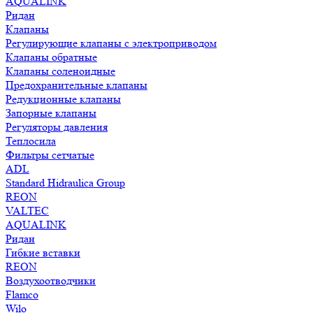
AQUALINK
Ридан
Клапаны
Регулирующие клапаны с электроприводом
Клапаны обратные
Клапаны соленоидные
Предохранительные клапаны
Редукционные клапаны
Запорные клапаны
Регуляторы давления
Теплосила
Фильтры сетчатые
ADL
Standard Hidraulica Group
REON
VALTEC
AQUALINK
Ридан
Гибкие вставки
REON
Воздухоотводчики
Flamco
Wilo