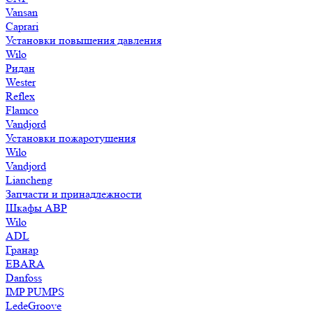
Vansan
Caprari
Установки повышения давления
Wilo
Ридан
Wester
Reflex
Flamco
Vandjord
Установки пожаротушения
Wilo
Vandjord
Liancheng
Запчасти и принадлежности
Шкафы АВР
Wilo
ADL
Гранар
EBARA
Danfoss
IMP PUMPS
LedeGroove