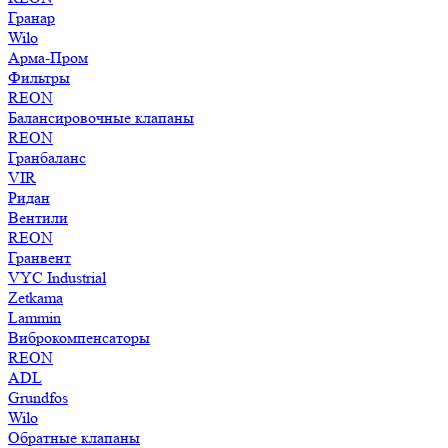
Гранар
Wilo
Арма-Пром
Фильтры
REON
Балансировочные клапаны
REON
Гранбаланс
VIR
Ридан
Вентили
REON
Гранвент
VYC Industrial
Zetkama
Lammin
Виброкомпенсаторы
REON
ADL
Grundfos
Wilo
Обратные клапаны