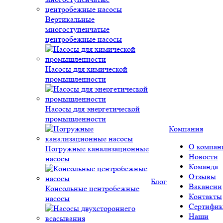
Вертикальные
многоступенчатые
центробежные насосы
Насосы для химической
промышленности
Насосы для энергетической
промышленности
Компания
О компан
Погружные канализационные
Новости
насосы
Команда
Отзывы
Блог
Вакансии
Консольные центробежные
Контакты
насосы
Сертифик
Наши