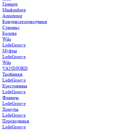
Гранрег
Mankenberg
Armstrong
Конденсатоотводчики
Стимакс
Колена
Wilo
LedeGroove
Муфты
LedeGroove
Wilo
VANDJORD
Тройники
LedeGroove
Крестовины
LedeGroove
Фланцы
LedeGroove
Хомуты
LedeGroove
Переходники
LedeGroove