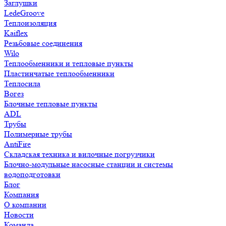
Заглушки
LedeGroove
Теплоизоляция
Kaiflex
Резьбовые соединения
Wilo
Теплообменники и тепловые пункты
Пластинчатые теплообменники
Теплосила
Вогез
Блочные тепловые пункты
ADL
Трубы
Полимерные трубы
AntiFire
Складская техника и вилочные погрузчики
Блочно-модульные насосные станции и системы
водоподготовки
Блог
Компания
О компании
Новости
Команда