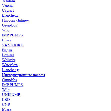
Wellmix
Vansan
Caprari
Liancheng
Насосы «Inline»
Grundfos
Wilo
IMP PUMPS
Ebara
VANDJORD
Ридан
Lowara
Wellmix
Waterflow
Liancheng
Циркуляционные насосы
Grundfos
IMP PUMPS
Wilo
UNIPUMP
LEO
CNP
Ebara