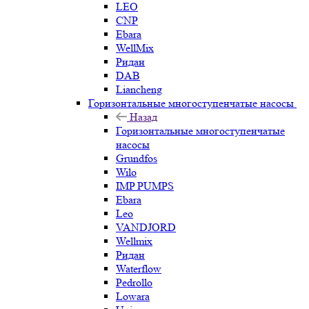
LEO
CNP
Ebara
WellMix
Ридан
DAB
Liancheng
Горизонтальные многоступенчатые насосы
Назад
Горизонтальные многоступенчатые
насосы
Grundfos
Wilo
IMP PUMPS
Ebara
Leo
VANDJORD
Wellmix
Ридан
Waterflow
Pedrollo
Lowara