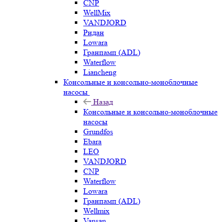
CNP
WellMix
VANDJORD
Ридан
Lowara
Гранпамп (ADL)
Waterflow
Liancheng
Консольные и консольно-моноблочные
насосы
Назад
Консольные и консольно-моноблочные
насосы
Grundfos
Ebara
LEO
VANDJORD
CNP
Waterflow
Lowara
Гранпамп (ADL)
Wellmix
Vansan