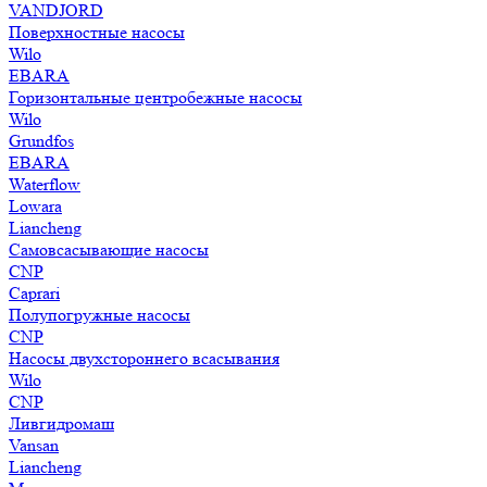
VANDJORD
Поверхностные насосы
Wilo
EBARA
Горизонтальные центробежные насосы
Wilo
Grundfos
EBARA
Waterflow
Lowara
Liancheng
Самовсасывающие насосы
CNP
Caprari
Полупогружные насосы
CNP
Насосы двухстороннего всасывания
Wilo
CNP
Ливгидромаш
Vansan
Liancheng