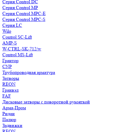
Серия Control DC
Серия Control MP
Серия Control MPC-E
Серия Control MPC-S
Серия LC
Wilo
Control SC-Lift
AMP-S
W-CTRL-SK-712/w
Control MS-Lift
Грантор
CNP
Трубопроводная арматура
Затворы
REON
Гранвэл
FAF
Дисковые затворы с поворотной рукояткой
Арма-Пром
Ридан
Палюр
Задвижки
REON