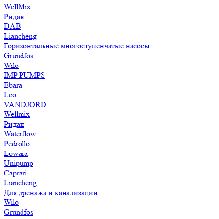
WellMix
Ридан
DAB
Liancheng
Горизонтальные многоступенчатые насосы
Grundfos
Wilo
IMP PUMPS
Ebara
Leo
VANDJORD
Wellmix
Ридан
Waterflow
Pedrollo
Lowara
Unipump
Caprari
Liancheng
Для дренажа и канализации
Wilo
Grundfos