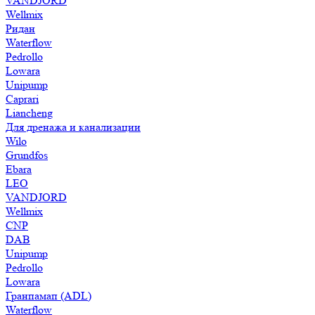
VANDJORD
Wellmix
Ридан
Waterflow
Pedrollo
Lowara
Unipump
Caprari
Liancheng
Для дренажа и канализации
Wilo
Grundfos
Ebara
LEO
VANDJORD
Wellmix
CNP
DAB
Unipump
Pedrollo
Lowara
Гранпамап (ADL)
Waterflow