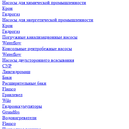
Насосы для химической промышленности
Крон
Гидрогаз
Насосы для энергетической промышленности
Крон
Гидрогаз
Погружные канализационные насосы
Waterflow
Консольные центробежные насосы
Waterflow
Насосы двухстороннего всасывания
CNP
Ливгидромаш
Баки
Расширительные баки
Flamco
Гранлевел
Wilo
Гидроаккумуляторы
Grundfos
Водонагреватели
Flamco