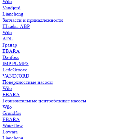
Wilo
Vandjord
Liancheng
Запчасти и принадлежности
Шкафы АВР
Wilo
ADL
Гранар
EBARA
Danfoss
IMP PUMPS
LedeGroove
VANDJORD
Поверхностные насосы
Wilo
EBARA
Горизонтальные центробежные насосы
Wilo
Grundfos
EBARA
Waterflow
Lowara
Liancheng