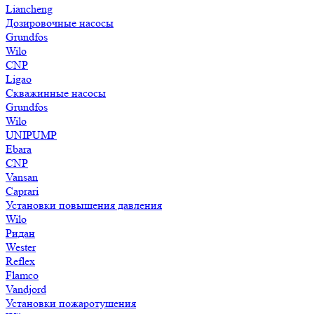
Liancheng
Дозировочные насосы
Grundfos
Wilo
CNP
Ligao
Скважинные насосы
Grundfos
Wilo
UNIPUMP
Ebara
CNP
Vansan
Caprari
Установки повышения давления
Wilo
Ридан
Wester
Reflex
Flamco
Vandjord
Установки пожаротушения