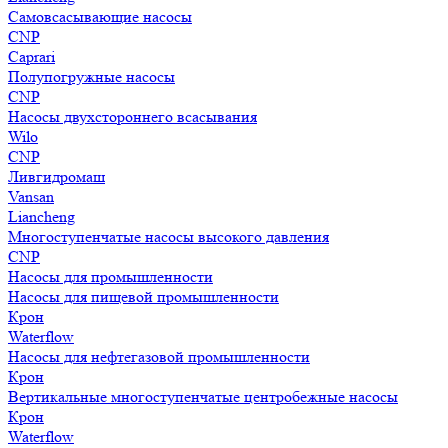
Самовсасывающие насосы
CNP
Caprari
Полупогружные насосы
CNP
Насосы двухстороннего всасывания
Wilo
CNP
Ливгидромаш
Vansan
Liancheng
Многоступенчатые насосы высокого давления
CNP
Насосы для промышленности
Насосы для пищевой промышленности
Крон
Waterflow
Насосы для нефтегазовой промышленности
Крон
Вертикальные многоступенчатые центробежные насосы
Крон
Waterflow