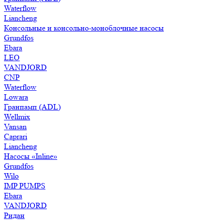
Waterflow
Liancheng
Консольные и консольно-моноблочные насосы
Grundfos
Ebara
LEO
VANDJORD
CNP
Waterflow
Lowara
Гранпамп (ADL)
Wellmix
Vansan
Caprari
Liancheng
Насосы «Inline»
Grundfos
Wilo
IMP PUMPS
Ebara
VANDJORD
Ридан