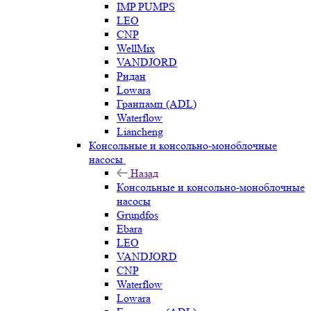
IMP PUMPS
LEO
CNP
WellMix
VANDJORD
Ридан
Lowara
Гранпамп (ADL)
Waterflow
Liancheng
Консольные и консольно-моноблочные
насосы
Назад
Консольные и консольно-моноблочные
насосы
Grundfos
Ebara
LEO
VANDJORD
CNP
Waterflow
Lowara