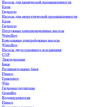
Насосы для химической промышленности
Крон
Гидрогаз
Насосы для энергетической промышленности
Крон
Гидрогаз
Погружные канализационные насосы
Waterflow
Консольные центробежные насосы
Waterflow
Насосы двухстороннего всасывания
CNP
Ливгидромаш
Баки
Расширительные баки
Flamco
Гранлевел
Wilo
Гидроаккумуляторы
Grundfos
Водонагреватели
Flamco