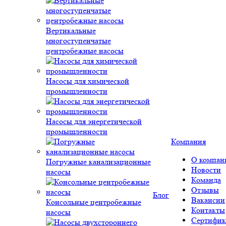
Вертикальные
многоступенчатые
центробежные насосы
Насосы для химической
промышленности
Насосы для энергетической
промышленности
Компания
О компан
Погружные канализационные
Новости
насосы
Команда
Отзывы
Блог
Вакансии
Консольные центробежные
Контакты
насосы
Сертифик