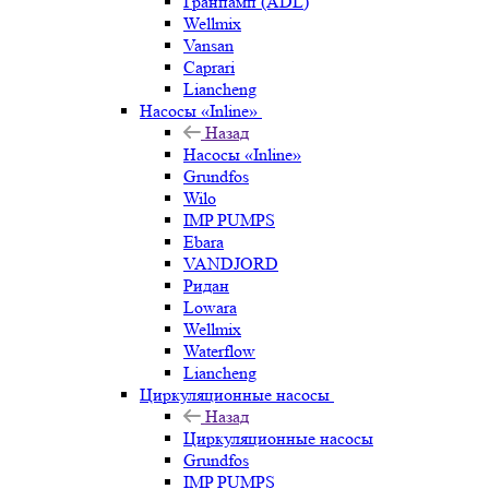
Гранпамп (ADL)
Wellmix
Vansan
Caprari
Liancheng
Насосы «Inline»
Назад
Насосы «Inline»
Grundfos
Wilo
IMP PUMPS
Ebara
VANDJORD
Ридан
Lowara
Wellmix
Waterflow
Liancheng
Циркуляционные насосы
Назад
Циркуляционные насосы
Grundfos
IMP PUMPS