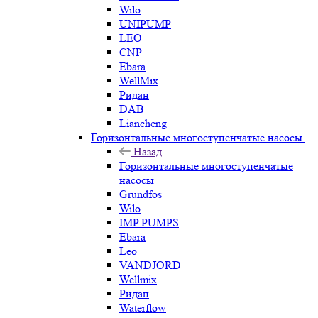
Wilo
UNIPUMP
LEO
CNP
Ebara
WellMix
Ридан
DAB
Liancheng
Горизонтальные многоступенчатые насосы
Назад
Горизонтальные многоступенчатые
насосы
Grundfos
Wilo
IMP PUMPS
Ebara
Leo
VANDJORD
Wellmix
Ридан
Waterflow