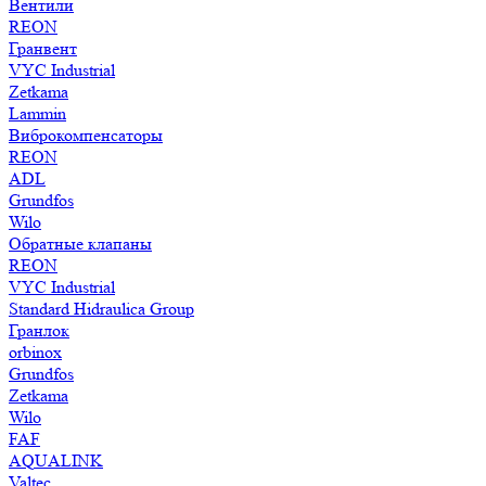
Вентили
REON
Гранвент
VYC Industrial
Zetkama
Lammin
Виброкомпенсаторы
REON
ADL
Grundfos
Wilo
Обратные клапаны
REON
VYC Industrial
Standard Hidraulica Group
Гранлок
orbinox
Grundfos
Zetkama
Wilo
FAF
AQUALINK
Valtec