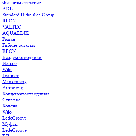
Фильтры сетчатые
ADL
Standard Hidraulica Group
REON
VALTEC
AQUALINK
Ридан
Гибкие вставки
REON
Воздухоотводчики
Flamco
Wilo
Гранрег
Mankenberg
Armstrong
Конденсатоотводчики
Стимакс
Колена
Wilo
LedeGroove
Муфты
LedeGroove