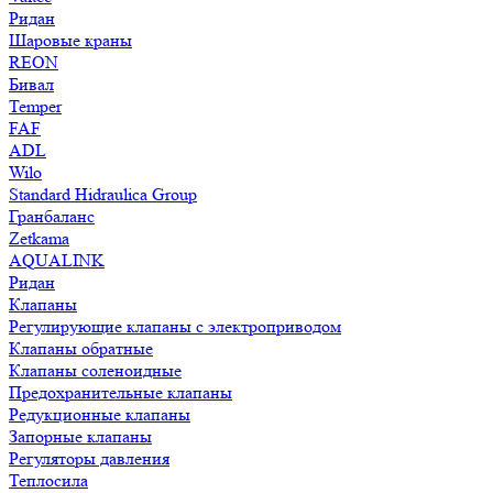
Ридан
Шаровые краны
REON
Бивал
Temper
FAF
ADL
Wilo
Standard Hidraulica Group
Гранбаланс
Zetkama
AQUALINK
Ридан
Клапаны
Регулирующие клапаны с электроприводом
Клапаны обратные
Клапаны соленоидные
Предохранительные клапаны
Редукционные клапаны
Запорные клапаны
Регуляторы давления
Теплосила