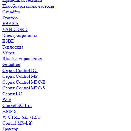
Приводная техника
Преобразователи частоты
Grundfos
Danfoss
EBARA
VANDJORD
Электроприводы
ESBE
Теплосила
Valpes
Шкафы управления
Grundfos
Серия Control DC
Серия Control MP
Серия Control MPC-E
Серия Control MPC-S
Серия LC
Wilo
Control SC-Lift
AMP-S
W-CTRL-SK-712/w
Control MS-Lift
Грантор