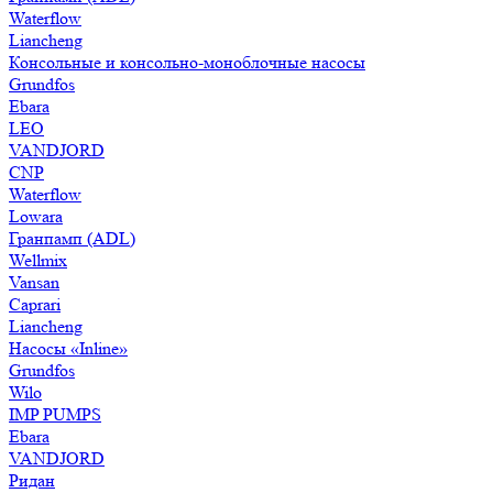
Waterflow
Liancheng
Консольные и консольно-моноблочные насосы
Grundfos
Ebara
LEO
VANDJORD
CNP
Waterflow
Lowara
Гранпамп (ADL)
Wellmix
Vansan
Caprari
Liancheng
Насосы «Inline»
Grundfos
Wilo
IMP PUMPS
Ebara
VANDJORD
Ридан