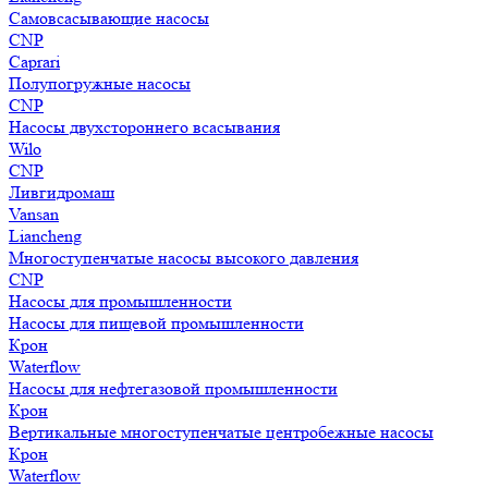
Самовсасывающие насосы
CNP
Caprari
Полупогружные насосы
CNP
Насосы двухстороннего всасывания
Wilo
CNP
Ливгидромаш
Vansan
Liancheng
Многоступенчатые насосы высокого давления
CNP
Насосы для промышленности
Насосы для пищевой промышленности
Крон
Waterflow
Насосы для нефтегазовой промышленности
Крон
Вертикальные многоступенчатые центробежные насосы
Крон
Waterflow