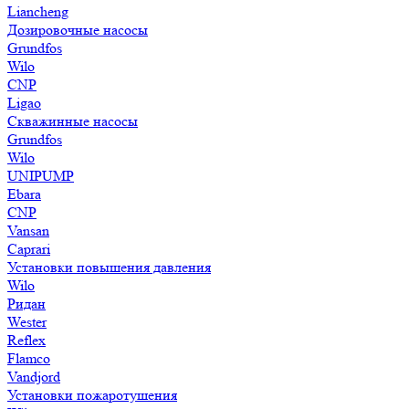
Liancheng
Дозировочные насосы
Grundfos
Wilo
CNP
Ligao
Скважинные насосы
Grundfos
Wilo
UNIPUMP
Ebara
CNP
Vansan
Caprari
Установки повышения давления
Wilo
Ридан
Wester
Reflex
Flamco
Vandjord
Установки пожаротушения