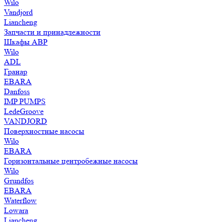
Wilo
Vandjord
Liancheng
Запчасти и принадлежности
Шкафы АВР
Wilo
ADL
Гранар
EBARA
Danfoss
IMP PUMPS
LedeGroove
VANDJORD
Поверхностные насосы
Wilo
EBARA
Горизонтальные центробежные насосы
Wilo
Grundfos
EBARA
Waterflow
Lowara
Liancheng