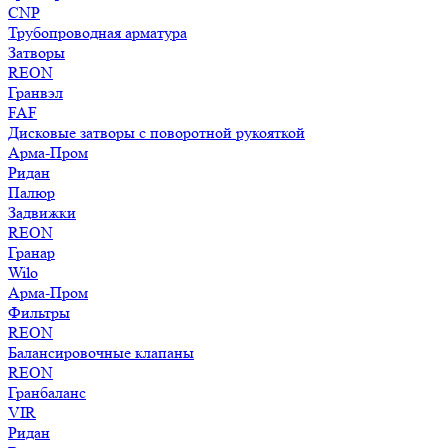
CNP
Трубопроводная арматура
Затворы
REON
Гранвэл
FAF
Дисковые затворы с поворотной рукояткой
Арма-Пром
Ридан
Палюр
Задвижки
REON
Гранар
Wilo
Арма-Пром
Фильтры
REON
Балансировочные клапаны
REON
Гранбаланс
VIR
Ридан