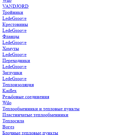
Wilo
VANDJORD
Тройники
LedeGroove
Крестовины
LedeGroove
Фланцы
LedeGroove
Хомуты
LedeGroove
Переходники
LedeGroove
Заглушки
LedeGroove
Теплоизоляция
Kaiflex
Резьбовые соединения
Wilo
Теплообменники и тепловые пункты
Пластинчатые теплообменники
Теплосила
Вогез
Блочные тепловые пункты