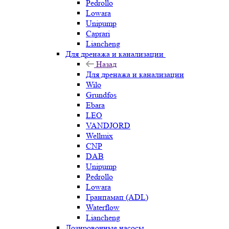
Pedrollo
Lowara
Unipump
Caprari
Liancheng
Для дренажа и канализации
Назад
Для дренажа и канализации
Wilo
Grundfos
Ebara
LEO
VANDJORD
Wellmix
CNP
DAB
Unipump
Pedrollo
Lowara
Гранпамап (ADL)
Waterflow
Liancheng
Дозировочные насосы