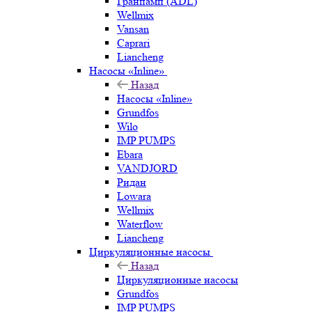
Гранпамп (ADL)
Wellmix
Vansan
Caprari
Liancheng
Насосы «Inline»
Назад
Насосы «Inline»
Grundfos
Wilo
IMP PUMPS
Ebara
VANDJORD
Ридан
Lowara
Wellmix
Waterflow
Liancheng
Циркуляционные насосы
Назад
Циркуляционные насосы
Grundfos
IMP PUMPS