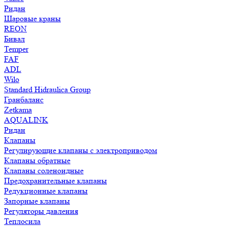
Ридан
Шаровые краны
REON
Бивал
Temper
FAF
ADL
Wilo
Standard Hidraulica Group
Гранбаланс
Zetkama
AQUALINK
Ридан
Клапаны
Регулирующие клапаны с электроприводом
Клапаны обратные
Клапаны соленоидные
Предохранительные клапаны
Редукционные клапаны
Запорные клапаны
Регуляторы давления
Теплосила