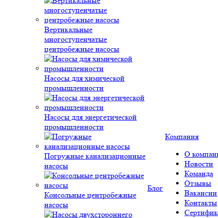
Вертикальные
многоступенчатые
центробежные насосы
Насосы для химической
промышленности
Насосы для энергетической
промышленности
Компания
О компан
Погружные канализационные
Новости
насосы
Команда
Отзывы
Блог
Вакансии
Консольные центробежные
Контакты
насосы
Сертифик