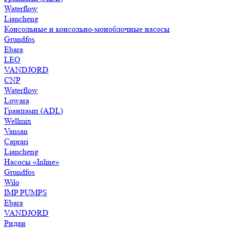
Waterflow
Liancheng
Консольные и консольно-моноблочные насосы
Grundfos
Ebara
LEO
VANDJORD
CNP
Waterflow
Lowara
Гранпамп (ADL)
Wellmix
Vansan
Caprari
Liancheng
Насосы «Inline»
Grundfos
Wilo
IMP PUMPS
Ebara
VANDJORD
Ридан