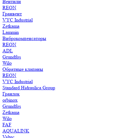
Вентили
REON
Гранвент
VYC Industrial
Zetkama
Lammin
Виброкомпенсаторы
REON
ADL
Grundfos
Wilo
Обратные клапаны
REON
VYC Industrial
Standard Hidraulica Group
Гранлок
orbinox
Grundfos
Zetkama
Wilo
FAF
AQUALINK
Valtec