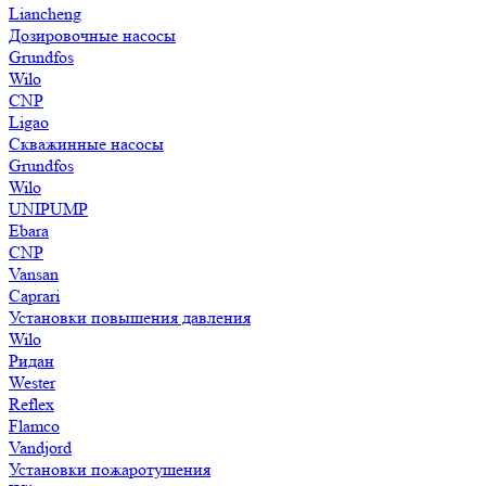
Liancheng
Дозировочные насосы
Grundfos
Wilo
CNP
Ligao
Скважинные насосы
Grundfos
Wilo
UNIPUMP
Ebara
CNP
Vansan
Caprari
Установки повышения давления
Wilo
Ридан
Wester
Reflex
Flamco
Vandjord
Установки пожаротушения