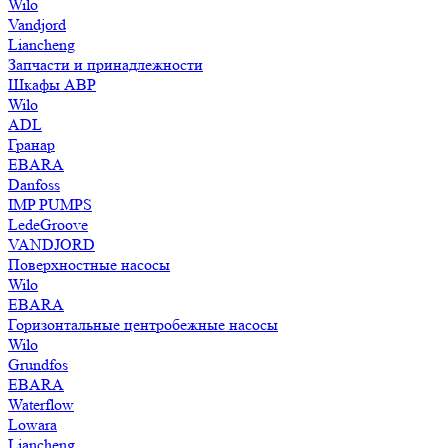
Wilo
Vandjord
Liancheng
Запчасти и принадлежности
Шкафы АВР
Wilo
ADL
Гранар
EBARA
Danfoss
IMP PUMPS
LedeGroove
VANDJORD
Поверхностные насосы
Wilo
EBARA
Горизонтальные центробежные насосы
Wilo
Grundfos
EBARA
Waterflow
Lowara
Liancheng