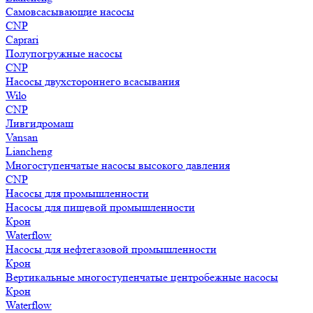
Самовсасывающие насосы
CNP
Caprari
Полупогружные насосы
CNP
Насосы двухстороннего всасывания
Wilo
CNP
Ливгидромаш
Vansan
Liancheng
Многоступенчатые насосы высокого давления
CNP
Насосы для промышленности
Насосы для пищевой промышленности
Крон
Waterflow
Насосы для нефтегазовой промышленности
Крон
Вертикальные многоступенчатые центробежные насосы
Крон
Waterflow