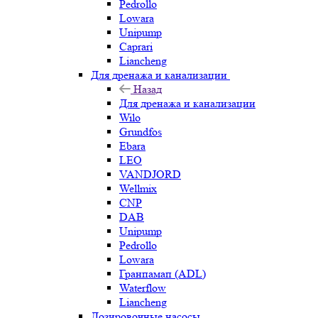
Pedrollo
Lowara
Unipump
Caprari
Liancheng
Для дренажа и канализации
Назад
Для дренажа и канализации
Wilo
Grundfos
Ebara
LEO
VANDJORD
Wellmix
CNP
DAB
Unipump
Pedrollo
Lowara
Гранпамап (ADL)
Waterflow
Liancheng
Дозировочные насосы