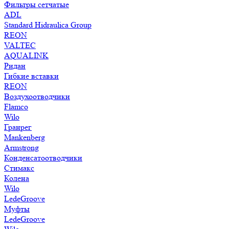
Фильтры сетчатые
ADL
Standard Hidraulica Group
REON
VALTEC
AQUALINK
Ридан
Гибкие вставки
REON
Воздухоотводчики
Flamco
Wilo
Гранрег
Mankenberg
Armstrong
Конденсатоотводчики
Стимакс
Колена
Wilo
LedeGroove
Муфты
LedeGroove