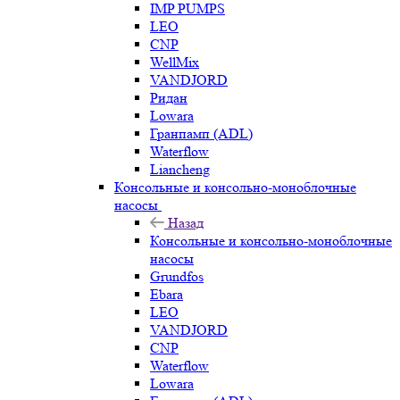
IMP PUMPS
LEO
CNP
WellMix
VANDJORD
Ридан
Lowara
Гранпамп (ADL)
Waterflow
Liancheng
Консольные и консольно-моноблочные
насосы
Назад
Консольные и консольно-моноблочные
насосы
Grundfos
Ebara
LEO
VANDJORD
CNP
Waterflow
Lowara