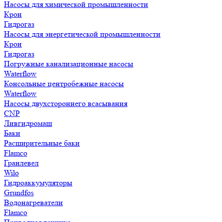
Насосы для химической промышленности
Крон
Гидрогаз
Насосы для энергетической промышленности
Крон
Гидрогаз
Погружные канализационные насосы
Waterflow
Консольные центробежные насосы
Waterflow
Насосы двухстороннего всасывания
CNP
Ливгидромаш
Баки
Расширительные баки
Flamco
Гранлевел
Wilo
Гидроаккумуляторы
Grundfos
Водонагреватели
Flamco