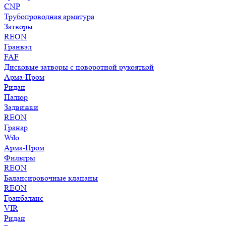
CNP
Трубопроводная арматура
Затворы
REON
Гранвэл
FAF
Дисковые затворы с поворотной рукояткой
Арма-Пром
Ридан
Палюр
Задвижки
REON
Гранар
Wilo
Арма-Пром
Фильтры
REON
Балансировочные клапаны
REON
Гранбаланс
VIR
Ридан