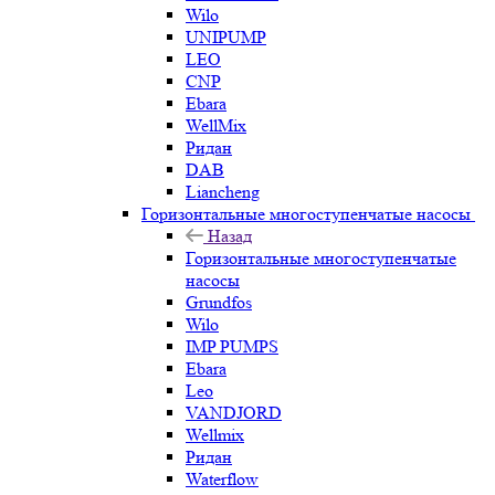
Wilo
UNIPUMP
LEO
CNP
Ebara
WellMix
Ридан
DAB
Liancheng
Горизонтальные многоступенчатые насосы
Назад
Горизонтальные многоступенчатые
насосы
Grundfos
Wilo
IMP PUMPS
Ebara
Leo
VANDJORD
Wellmix
Ридан
Waterflow