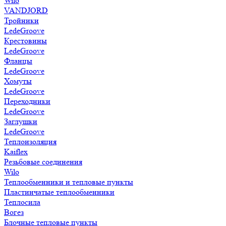
Wilo
VANDJORD
Тройники
LedeGroove
Крестовины
LedeGroove
Фланцы
LedeGroove
Хомуты
LedeGroove
Переходники
LedeGroove
Заглушки
LedeGroove
Теплоизоляция
Kaiflex
Резьбовые соединения
Wilo
Теплообменники и тепловые пункты
Пластинчатые теплообменники
Теплосила
Вогез
Блочные тепловые пункты