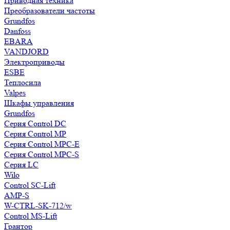
Приводная техника
Преобразователи частоты
Grundfos
Danfoss
EBARA
VANDJORD
Электроприводы
ESBE
Теплосила
Valpes
Шкафы управления
Grundfos
Серия Control DC
Серия Control MP
Серия Control MPC-E
Серия Control MPC-S
Серия LC
Wilo
Control SC-Lift
AMP-S
W-CTRL-SK-712/w
Control MS-Lift
Грантор