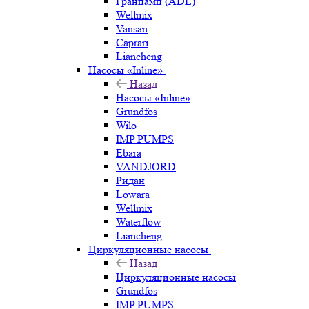
Гранпамп (ADL)
Wellmix
Vansan
Caprari
Liancheng
Насосы «Inline»
Назад
Насосы «Inline»
Grundfos
Wilo
IMP PUMPS
Ebara
VANDJORD
Ридан
Lowara
Wellmix
Waterflow
Liancheng
Циркуляционные насосы
Назад
Циркуляционные насосы
Grundfos
IMP PUMPS