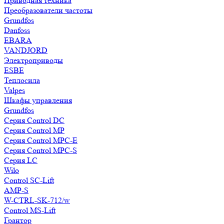
Приводная техника
Преобразователи частоты
Grundfos
Danfoss
EBARA
VANDJORD
Электроприводы
ESBE
Теплосила
Valpes
Шкафы управления
Grundfos
Серия Control DC
Серия Control MP
Серия Control MPC-E
Серия Control MPC-S
Серия LC
Wilo
Control SC-Lift
AMP-S
W-CTRL-SK-712/w
Control MS-Lift
Грантор