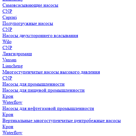
Самовсасывающие насосы
CNP
Caprari
Полупогружные насосы
CNP
Насосы двухстороннего всасывания
Wilo
CNP
Ливгидромаш
Vansan
Liancheng
Многоступенчатые насосы высокого давления
CNP
Насосы для промышленности
Насосы для пищевой промышленности
Крон
Waterflow
Насосы для нефтегазовой промышленности
Крон
Вертикальные многоступенчатые центробежные насосы
Крон
Waterflow