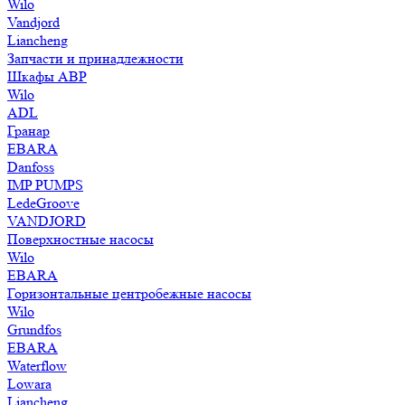
Wilo
Vandjord
Liancheng
Запчасти и принадлежности
Шкафы АВР
Wilo
ADL
Гранар
EBARA
Danfoss
IMP PUMPS
LedeGroove
VANDJORD
Поверхностные насосы
Wilo
EBARA
Горизонтальные центробежные насосы
Wilo
Grundfos
EBARA
Waterflow
Lowara
Liancheng