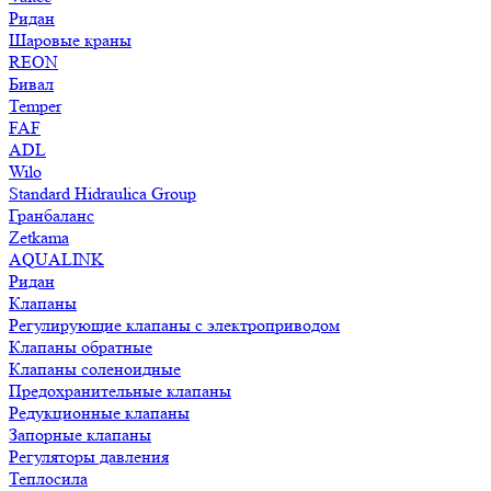
Ридан
Шаровые краны
REON
Бивал
Temper
FAF
ADL
Wilo
Standard Hidraulica Group
Гранбаланс
Zetkama
AQUALINK
Ридан
Клапаны
Регулирующие клапаны с электроприводом
Клапаны обратные
Клапаны соленоидные
Предохранительные клапаны
Редукционные клапаны
Запорные клапаны
Регуляторы давления
Теплосила