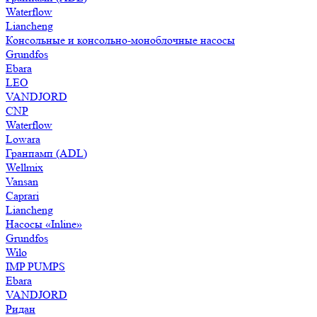
Waterflow
Liancheng
Консольные и консольно-моноблочные насосы
Grundfos
Ebara
LEO
VANDJORD
CNP
Waterflow
Lowara
Гранпамп (ADL)
Wellmix
Vansan
Caprari
Liancheng
Насосы «Inline»
Grundfos
Wilo
IMP PUMPS
Ebara
VANDJORD
Ридан