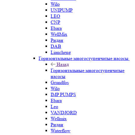
Wilo
UNIPUMP
LEO
CNP
Ebara
WellMix
Ридан
DAB
Liancheng
Горизонтальные многоступенчатые насосы
Назад
Горизонтальные многоступенчатые
насосы
Grundfos
Wilo
IMP PUMPS
Ebara
Leo
VANDJORD
Wellmix
Ридан
Waterflow