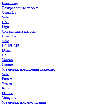
Liancheng
Дозировочные насосы
Grundfos
Wilo
CNP
Ligao
Скважинные насосы
Grundfos
Wilo
UNIPUMP
Ebara
CNP
Vansan
Caprari
Установки повышения давления
Wilo
Ридан
Wester
Reflex
Flamco
Vandjord
Установки пожаротушения