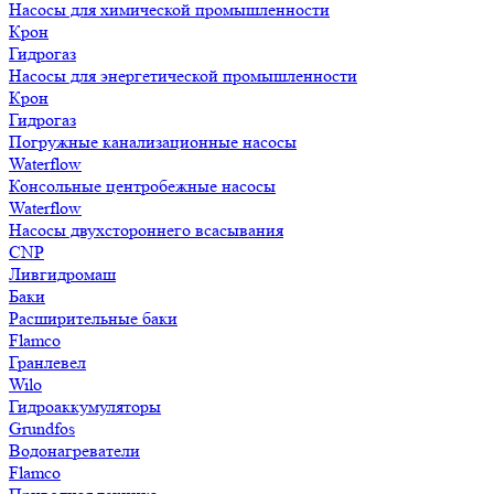
Насосы для химической промышленности
Крон
Гидрогаз
Насосы для энергетической промышленности
Крон
Гидрогаз
Погружные канализационные насосы
Waterflow
Консольные центробежные насосы
Waterflow
Насосы двухстороннего всасывания
CNP
Ливгидромаш
Баки
Расширительные баки
Flamco
Гранлевел
Wilo
Гидроаккумуляторы
Grundfos
Водонагреватели
Flamco