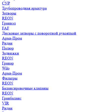
CNP
Трубопроводная арматура
Затворы
REON
Гранвэл
FAF
Дисковые затворы с поворотной рукояткой
Арма-Пром
Ридан
Палюр
Задвижки
REON
Гранар
Wilo
Арма-Пром
Фильтры
REON
Балансировочные клапаны
REON
Гранбаланс
VIR
Ридан