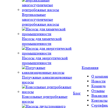
Вертикальные
многоступенчатые
центробежные насосы
Насосы для химической
промышленности
Насосы для энергетической
промышленности
Компания
О компан
Погружные канализационные
Новости
насосы
Команда
Отзывы
Блог
Вакансии
Консольные центробежные
Контакты
насосы
Сертифик