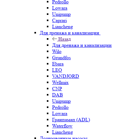
Pedrollo
Lowara
Unipump
Caprari
Liancheng
Для дренажа и канализации
Назад
Для дренажа и канализации
Wilo
Grundfos
Ebara
LEO
VANDJORD
Wellmix
CNP
DAB
Unipump
Pedrollo
Lowara
Гранпамап (ADL)
Waterflow
Liancheng
Дозировочные насосы