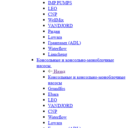
IMP PUMPS
LEO
CNP
WellMix
VANDJORD
Ридан
Lowara
Гранпамп (ADL)
Waterflow
Liancheng
Консольные и консольно-моноблочные
насосы
Назад
Консольные и консольно-моноблочные
насосы
Grundfos
Ebara
LEO
VANDJORD
CNP
Waterflow
Lowara