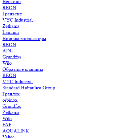
Вентили
REON
Гранвент
VYC Industrial
Zetkama
Lammin
Виброкомпенсаторы
REON
ADL
Grundfos
Wilo
Обратные клапаны
REON
VYC Industrial
Standard Hidraulica Group
Гранлок
orbinox
Grundfos
Zetkama
Wilo
FAF
AQUALINK
Valtec