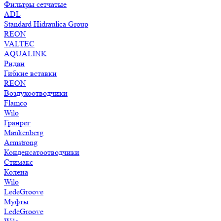
Фильтры сетчатые
ADL
Standard Hidraulica Group
REON
VALTEC
AQUALINK
Ридан
Гибкие вставки
REON
Воздухоотводчики
Flamco
Wilo
Гранрег
Mankenberg
Armstrong
Конденсатоотводчики
Стимакс
Колена
Wilo
LedeGroove
Муфты
LedeGroove