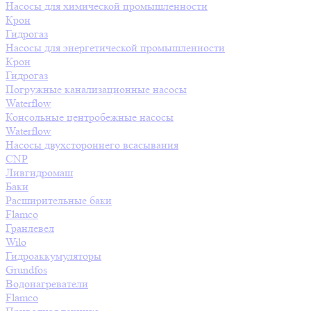
Насосы для химической промышленности
Крон
Гидрогаз
Насосы для энергетической промышленности
Крон
Гидрогаз
Погружные канализационные насосы
Waterflow
Консольные центробежные насосы
Waterflow
Насосы двухстороннего всасывания
CNP
Ливгидромаш
Баки
Расширительные баки
Flamco
Гранлевел
Wilo
Гидроаккумуляторы
Grundfos
Водонагреватели
Flamco