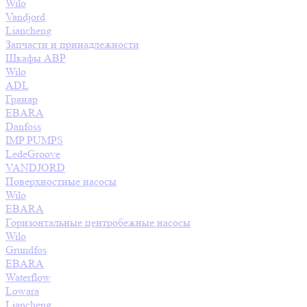
Wilo
Vandjord
Liancheng
Запчасти и принадлежности
Шкафы АВР
Wilo
ADL
Гранар
EBARA
Danfoss
IMP PUMPS
LedeGroove
VANDJORD
Поверхностные насосы
Wilo
EBARA
Горизонтальные центробежные насосы
Wilo
Grundfos
EBARA
Waterflow
Lowara
Liancheng