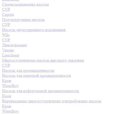
Самовсасывающие насосы
CNP
Caprari
Полупогружные насосы
CNP
Насосы двухстороннего всасывания
Wilo
CNP
Ливгидромаш
Vansan
Liancheng
Многоступенчатые насосы высокого давления
CNP
Насосы для промышленности
Насосы для пищевой промышленности
Крон
Waterflow
Насосы для нефтегазовой промышленности
Крон
Вертикальные многоступенчатые центробежные насосы
Крон
Waterflow