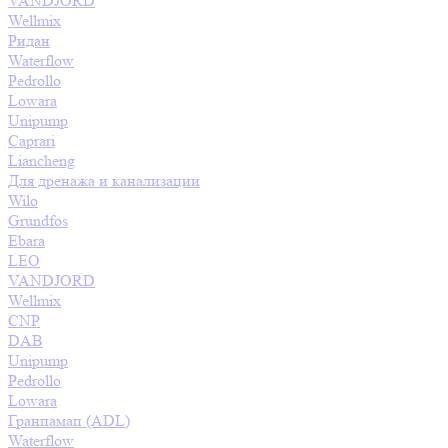
VANDJORD
Wellmix
Ридан
Waterflow
Pedrollo
Lowara
Unipump
Caprari
Liancheng
Для дренажа и канализации
Wilo
Grundfos
Ebara
LEO
VANDJORD
Wellmix
CNP
DAB
Unipump
Pedrollo
Lowara
Гранпамап (ADL)
Waterflow