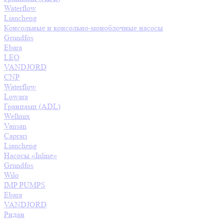
Waterflow
Liancheng
Консольные и консольно-моноблочные насосы
Grundfos
Ebara
LEO
VANDJORD
CNP
Waterflow
Lowara
Гранпамп (ADL)
Wellmix
Vansan
Caprari
Liancheng
Насосы «Inline»
Grundfos
Wilo
IMP PUMPS
Ebara
VANDJORD
Ридан