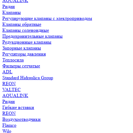
AQUALINK
Ридан
Клапаны
Регулирующие клапаны с электроприводом
Клапаны обратные
Клапаны соленоидные
Предохранительные клапаны
Редукционные клапаны
Запорные клапаны
Регуляторы давления
Теплосила
Фильтры сетчатые
ADL
Standard Hidraulica Group
REON
VALTEC
AQUALINK
Ридан
Гибкие вставки
REON
Воздухоотводчики
Flamco
Wilo