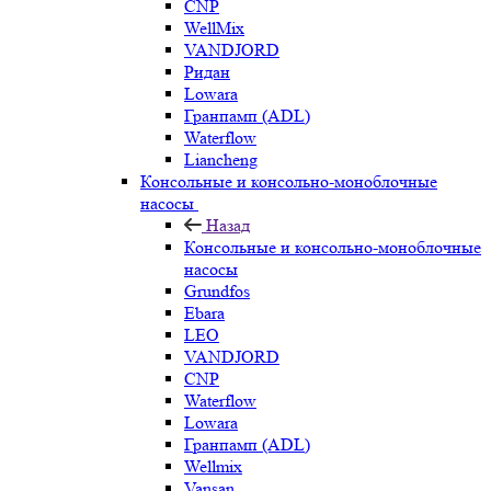
CNP
WellMix
VANDJORD
Ридан
Lowara
Гранпамп (ADL)
Waterflow
Liancheng
Консольные и консольно-моноблочные
насосы
Назад
Консольные и консольно-моноблочные
насосы
Grundfos
Ebara
LEO
VANDJORD
CNP
Waterflow
Lowara
Гранпамп (ADL)
Wellmix
Vansan