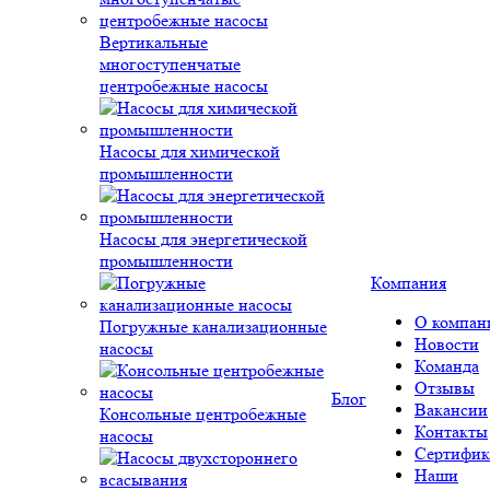
Вертикальные
многоступенчатые
центробежные насосы
Насосы для химической
промышленности
Насосы для энергетической
промышленности
Компания
О компан
Погружные канализационные
Новости
насосы
Команда
Отзывы
Блог
Вакансии
Консольные центробежные
Контакты
насосы
Сертифик
Наши