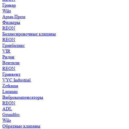
Гранар
Wilo
Арма-Пром
Фильтры
REON
Балансировочные клапаны
REON
Гранбаланс
VIR
Ридан
Вентили
REON
Гранвент
VYC Industrial
Zetkama
Lammin
Виброкомпенсаторы
REON
ADL
Grundfos
Wilo
Обратные клапаны