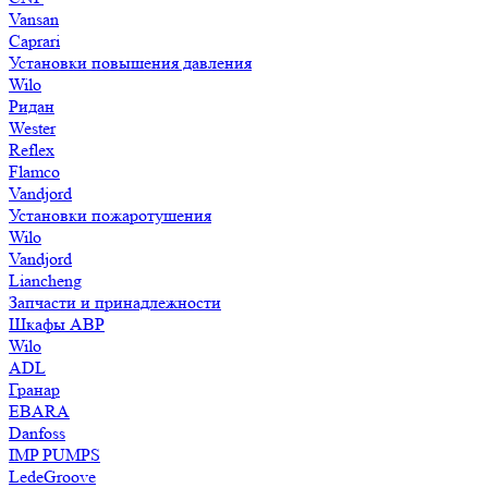
Vansan
Caprari
Установки повышения давления
Wilo
Ридан
Wester
Reflex
Flamco
Vandjord
Установки пожаротушения
Wilo
Vandjord
Liancheng
Запчасти и принадлежности
Шкафы АВР
Wilo
ADL
Гранар
EBARA
Danfoss
IMP PUMPS
LedeGroove