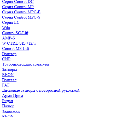
Серия Control DC
Серия Control MP
Серия Control MPC-E
Серия Control MPC-S
Серия LC
Wilo
Control SC-Lift
AMP-S
W-CTRL-SK-712/w
Control MS-Lift
Грантор
CNP
Трубопроводная арматура
Затворы
REON
Гранвэл
FAF
Дисковые затворы с поворотной рукояткой
Арма-Пром
Ридан
Палюр
Задвижки
REON