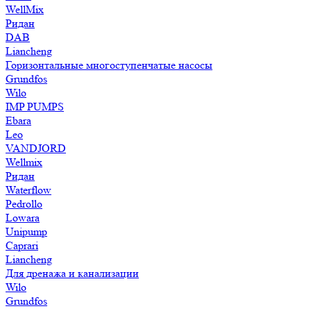
WellMix
Ридан
DAB
Liancheng
Горизонтальные многоступенчатые насосы
Grundfos
Wilo
IMP PUMPS
Ebara
Leo
VANDJORD
Wellmix
Ридан
Waterflow
Pedrollo
Lowara
Unipump
Caprari
Liancheng
Для дренажа и канализации
Wilo
Grundfos