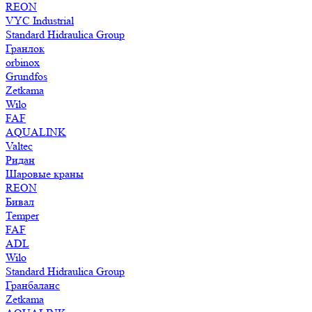
REON
VYC Industrial
Standard Hidraulica Group
Гранлок
orbinox
Grundfos
Zetkama
Wilo
FAF
AQUALINK
Valtec
Ридан
Шаровые краны
REON
Бивал
Temper
FAF
ADL
Wilo
Standard Hidraulica Group
Гранбаланс
Zetkama