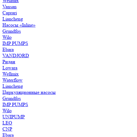
Wellmix
Vansan
Caprari
Liancheng
Насосы «Inline»
Grundfos
Wilo
IMP PUMPS
Ebara
VANDJORD
Ридан
Lowara
Wellmix
Waterflow
Liancheng
Циркуляционные насосы
Grundfos
IMP PUMPS
Wilo
UNIPUMP
LEO
CNP
Ebara