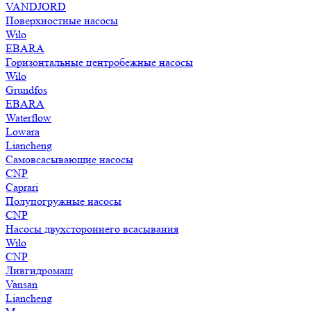
VANDJORD
Поверхностные насосы
Wilo
EBARA
Горизонтальные центробежные насосы
Wilo
Grundfos
EBARA
Waterflow
Lowara
Liancheng
Самовсасывающие насосы
CNP
Caprari
Полупогружные насосы
CNP
Насосы двухстороннего всасывания
Wilo
CNP
Ливгидромаш
Vansan
Liancheng