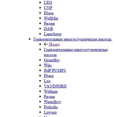
LEO
CNP
Ebara
WellMix
Ридан
DAB
Liancheng
Горизонтальные многоступенчатые насосы
Назад
Горизонтальные многоступенчатые
насосы
Grundfos
Wilo
IMP PUMPS
Ebara
Leo
VANDJORD
Wellmix
Ридан
Waterflow
Pedrollo
Lowara