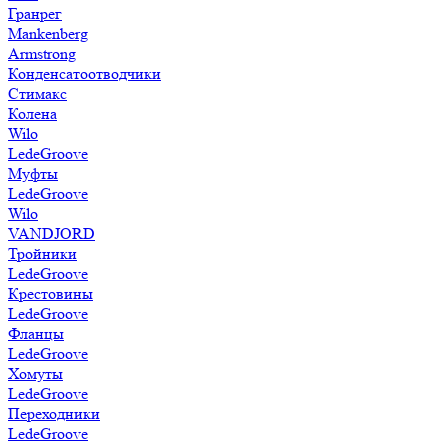
Гранрег
Mankenberg
Armstrong
Конденсатоотводчики
Стимакс
Колена
Wilo
LedeGroove
Муфты
LedeGroove
Wilo
VANDJORD
Тройники
LedeGroove
Крестовины
LedeGroove
Фланцы
LedeGroove
Хомуты
LedeGroove
Переходники
LedeGroove