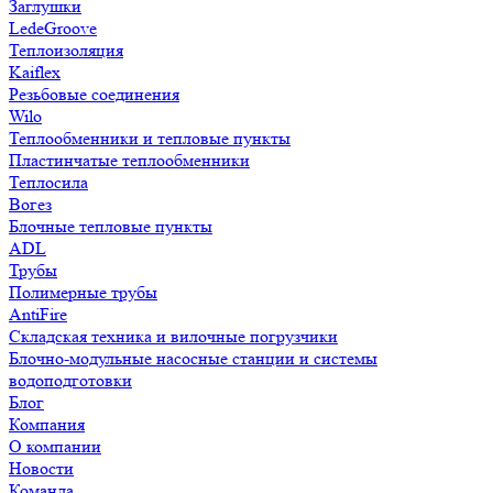
Заглушки
LedeGroove
Теплоизоляция
Kaiflex
Резьбовые соединения
Wilo
Теплообменники и тепловые пункты
Пластинчатые теплообменники
Теплосила
Вогез
Блочные тепловые пункты
ADL
Трубы
Полимерные трубы
AntiFire
Складская техника и вилочные погрузчики
Блочно-модульные насосные станции и системы
водоподготовки
Блог
Компания
О компании
Новости
Команда