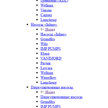
Гранпамп (ADL)
Wellmix
Vansan
Caprari
Liancheng
Насосы «Inline»
Назад
Насосы «Inline»
Grundfos
Wilo
IMP PUMPS
Ebara
VANDJORD
Ридан
Lowara
Wellmix
Waterflow
Liancheng
Циркуляционные насосы
Назад
Циркуляционные насосы
Grundfos
IMP PUMPS