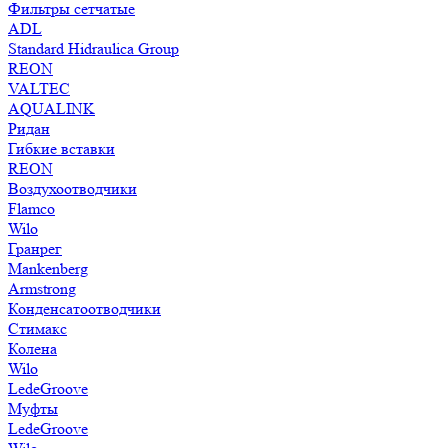
Фильтры сетчатые
ADL
Standard Hidraulica Group
REON
VALTEC
AQUALINK
Ридан
Гибкие вставки
REON
Воздухоотводчики
Flamco
Wilo
Гранрег
Mankenberg
Armstrong
Конденсатоотводчики
Стимакс
Колена
Wilo
LedeGroove
Муфты
LedeGroove