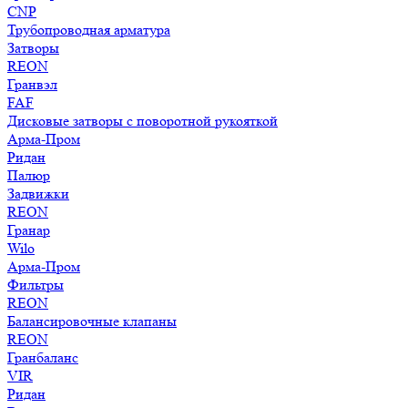
CNP
Трубопроводная арматура
Затворы
REON
Гранвэл
FAF
Дисковые затворы с поворотной рукояткой
Арма-Пром
Ридан
Палюр
Задвижки
REON
Гранар
Wilo
Арма-Пром
Фильтры
REON
Балансировочные клапаны
REON
Гранбаланс
VIR
Ридан