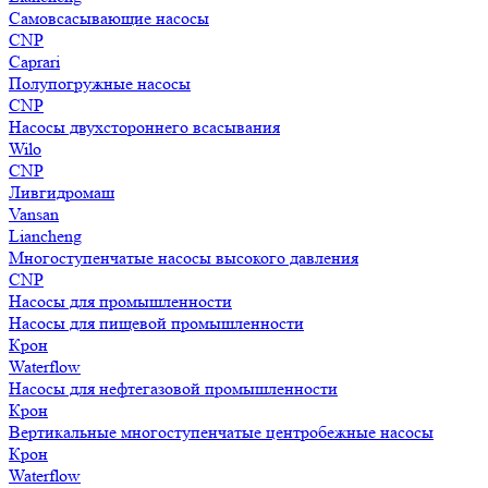
Самовсасывающие насосы
CNP
Caprari
Полупогружные насосы
CNP
Насосы двухстороннего всасывания
Wilo
CNP
Ливгидромаш
Vansan
Liancheng
Многоступенчатые насосы высокого давления
CNP
Насосы для промышленности
Насосы для пищевой промышленности
Крон
Waterflow
Насосы для нефтегазовой промышленности
Крон
Вертикальные многоступенчатые центробежные насосы
Крон
Waterflow