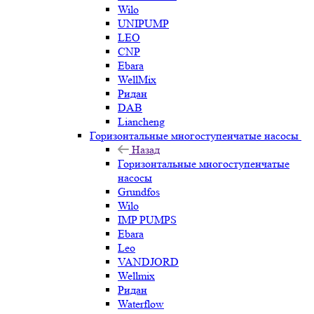
Wilo
UNIPUMP
LEO
CNP
Ebara
WellMix
Ридан
DAB
Liancheng
Горизонтальные многоступенчатые насосы
Назад
Горизонтальные многоступенчатые
насосы
Grundfos
Wilo
IMP PUMPS
Ebara
Leo
VANDJORD
Wellmix
Ридан
Waterflow