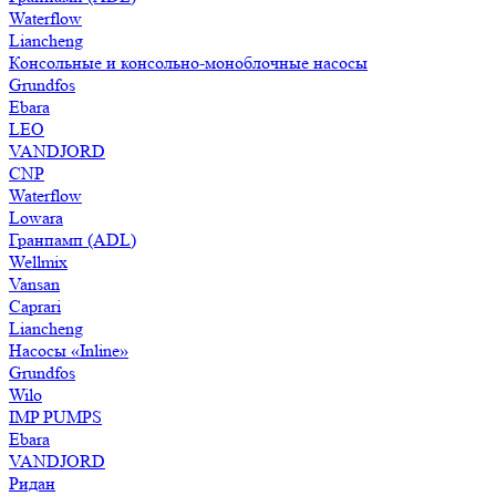
Waterflow
Liancheng
Консольные и консольно-моноблочные насосы
Grundfos
Ebara
LEO
VANDJORD
CNP
Waterflow
Lowara
Гранпамп (ADL)
Wellmix
Vansan
Caprari
Liancheng
Насосы «Inline»
Grundfos
Wilo
IMP PUMPS
Ebara
VANDJORD
Ридан