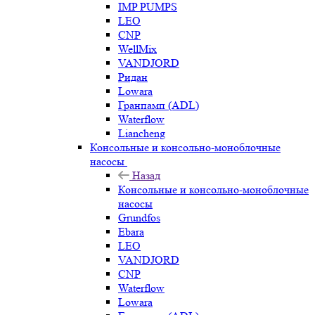
IMP PUMPS
LEO
CNP
WellMix
VANDJORD
Ридан
Lowara
Гранпамп (ADL)
Waterflow
Liancheng
Консольные и консольно-моноблочные
насосы
Назад
Консольные и консольно-моноблочные
насосы
Grundfos
Ebara
LEO
VANDJORD
CNP
Waterflow
Lowara