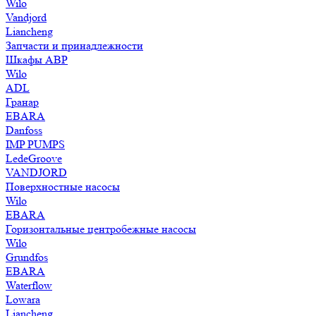
Wilo
Vandjord
Liancheng
Запчасти и принадлежности
Шкафы АВР
Wilo
ADL
Гранар
EBARA
Danfoss
IMP PUMPS
LedeGroove
VANDJORD
Поверхностные насосы
Wilo
EBARA
Горизонтальные центробежные насосы
Wilo
Grundfos
EBARA
Waterflow
Lowara
Liancheng