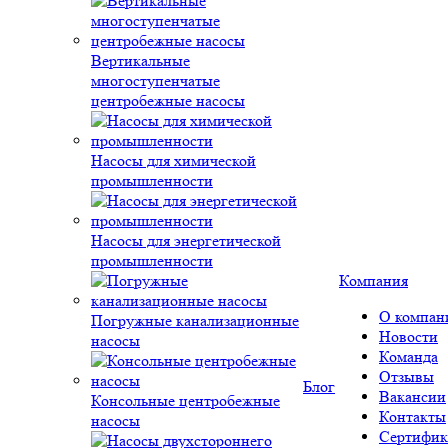
Вертикальные
многоступенчатые
центробежные насосы
Насосы для химической
промышленности
Насосы для энергетической
промышленности
Компания
О компан
Погружные канализационные
Новости
насосы
Команда
Отзывы
Блог
Вакансии
Консольные центробежные
Контакты
насосы
Сертифик