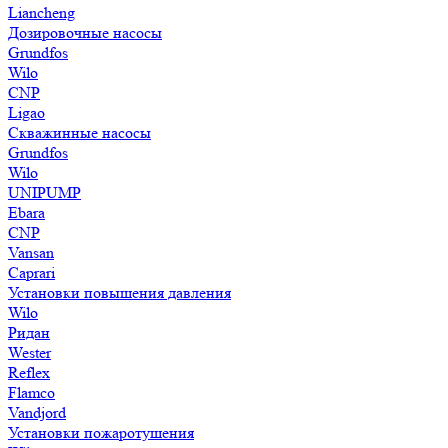
Liancheng
Дозировочные насосы
Grundfos
Wilo
CNP
Ligao
Скважинные насосы
Grundfos
Wilo
UNIPUMP
Ebara
CNP
Vansan
Caprari
Установки повышения давления
Wilo
Ридан
Wester
Reflex
Flamco
Vandjord
Установки пожаротушения