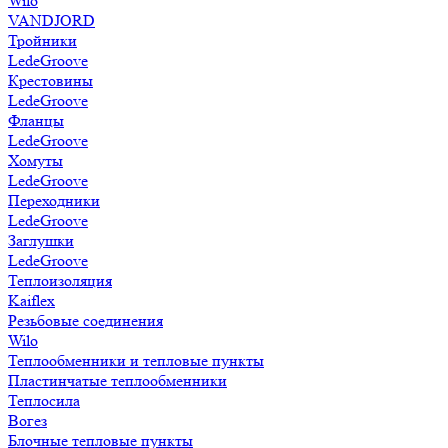
Wilo
VANDJORD
Тройники
LedeGroove
Крестовины
LedeGroove
Фланцы
LedeGroove
Хомуты
LedeGroove
Переходники
LedeGroove
Заглушки
LedeGroove
Теплоизоляция
Kaiflex
Резьбовые соединения
Wilo
Теплообменники и тепловые пункты
Пластинчатые теплообменники
Теплосила
Вогез
Блочные тепловые пункты