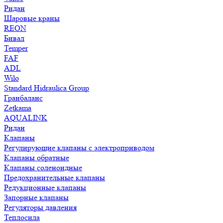
Ридан
Шаровые краны
REON
Бивал
Temper
FAF
ADL
Wilo
Standard Hidraulica Group
Гранбаланс
Zetkama
AQUALINK
Ридан
Клапаны
Регулирующие клапаны с электроприводом
Клапаны обратные
Клапаны соленоидные
Предохранительные клапаны
Редукционные клапаны
Запорные клапаны
Регуляторы давления
Теплосила