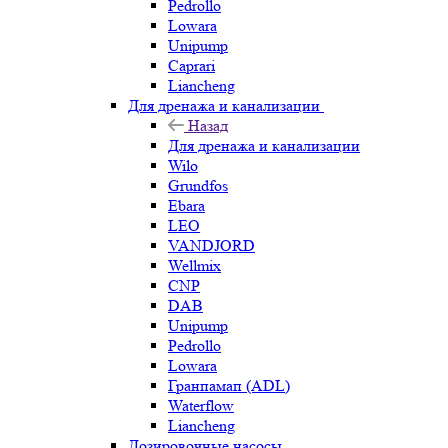
Pedrollo
Lowara
Unipump
Caprari
Liancheng
Для дренажа и канализации
Назад
Для дренажа и канализации
Wilo
Grundfos
Ebara
LEO
VANDJORD
Wellmix
CNP
DAB
Unipump
Pedrollo
Lowara
Гранпамап (ADL)
Waterflow
Liancheng
Дозировочные насосы