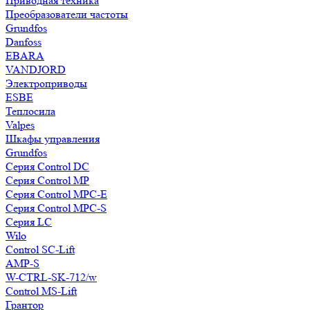
Приводная техника
Преобразователи частоты
Grundfos
Danfoss
EBARA
VANDJORD
Электроприводы
ESBE
Теплосила
Valpes
Шкафы управления
Grundfos
Серия Control DC
Серия Control MP
Серия Control MPC-E
Серия Control MPC-S
Серия LC
Wilo
Control SC-Lift
AMP-S
W-CTRL-SK-712/w
Control MS-Lift
Грантор