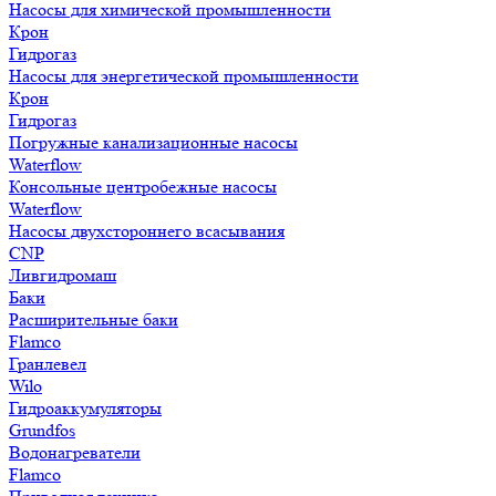
Насосы для химической промышленности
Крон
Гидрогаз
Насосы для энергетической промышленности
Крон
Гидрогаз
Погружные канализационные насосы
Waterflow
Консольные центробежные насосы
Waterflow
Насосы двухстороннего всасывания
CNP
Ливгидромаш
Баки
Расширительные баки
Flamco
Гранлевел
Wilo
Гидроаккумуляторы
Grundfos
Водонагреватели
Flamco