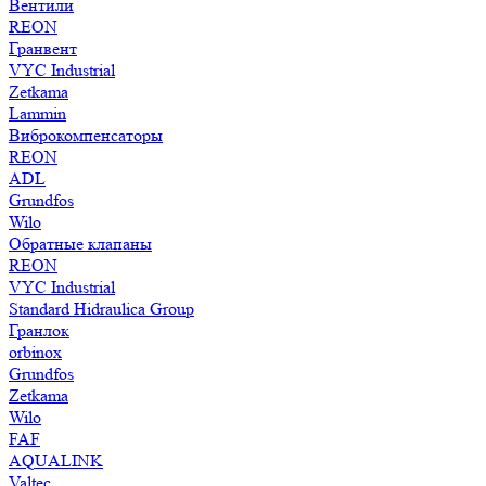
Вентили
REON
Гранвент
VYC Industrial
Zetkama
Lammin
Виброкомпенсаторы
REON
ADL
Grundfos
Wilo
Обратные клапаны
REON
VYC Industrial
Standard Hidraulica Group
Гранлок
orbinox
Grundfos
Zetkama
Wilo
FAF
AQUALINK
Valtec