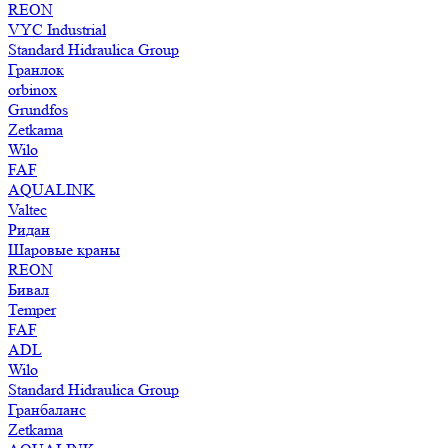
REON
VYC Industrial
Standard Hidraulica Group
Гранлок
orbinox
Grundfos
Zetkama
Wilo
FAF
AQUALINK
Valtec
Ридан
Шаровые краны
REON
Бивал
Temper
FAF
ADL
Wilo
Standard Hidraulica Group
Гранбаланс
Zetkama