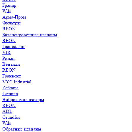
Гранар
Wilo
Арма-Пром
Фильтры
REON
Балансировочные клапаны
REON
Гранбаланс
VIR
Ридан
Вентили
REON
Гранвент
VYC Industrial
Zetkama
Lammin
Виброкомпенсаторы
REON
ADL
Grundfos
Wilo
Обратные клапаны