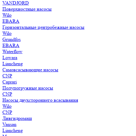
VANDJORD
Поверхностные насосы
Wilo
EBARA
Горизонтальные центробежные насосы
Wilo
Grundfos
EBARA
Waterflow
Lowara
Liancheng
Самовсасывающие насосы
CNP
Caprari
Полупогружные насосы
CNP
Насосы двухстороннего всасывания
Wilo
CNP
Ливгидромаш
Vansan
Liancheng