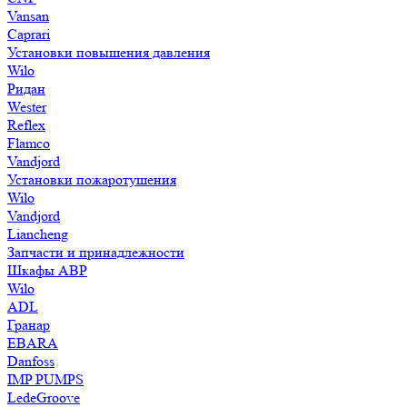
Vansan
Caprari
Установки повышения давления
Wilo
Ридан
Wester
Reflex
Flamco
Vandjord
Установки пожаротушения
Wilo
Vandjord
Liancheng
Запчасти и принадлежности
Шкафы АВР
Wilo
ADL
Гранар
EBARA
Danfoss
IMP PUMPS
LedeGroove