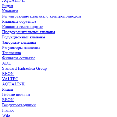
AQUALINK
Ридан
Клапаны
Регулирующие клапаны с электроприводом
Клапаны обратные
Клапаны соленоидные
Предохранительные клапаны
Редукционные клапаны
Запорные клапаны
Регуляторы давления
Теплосила
Фильтры сетчатые
ADL
Standard Hidraulica Group
REON
VALTEC
AQUALINK
Ридан
Гибкие вставки
REON
Воздухоотводчики
Flamco
Wilo