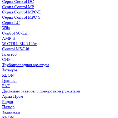
Серия Control DC
Серия Control MP
Серия Control MPC-E
Серия Control MPC-S
Серия LC
Wilo
Control SC-Lift
AMP-S
W-CTRL-SK-712/w
Control MS-Lift
Грантор
CNP
Трубопроводная арматура
Затворы
REON
Гранвэл
FAF
Дисковые затворы с поворотной рукояткой
Арма-Пром
Ридан
Палюр
Задвижки
REON