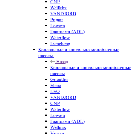
CNP
WellMix
VANDJORD
Ридан
Lowara
Гранпамп (ADL)
Waterflow
Liancheng
Консольные и консольно-моноблочные
насосы
Назад
Консольные и консольно-моноблочные
насосы
Grundfos
Ebara
LEO
VANDJORD
CNP
Waterflow
Lowara
Гранпамп (ADL)
Wellmix
Vansan