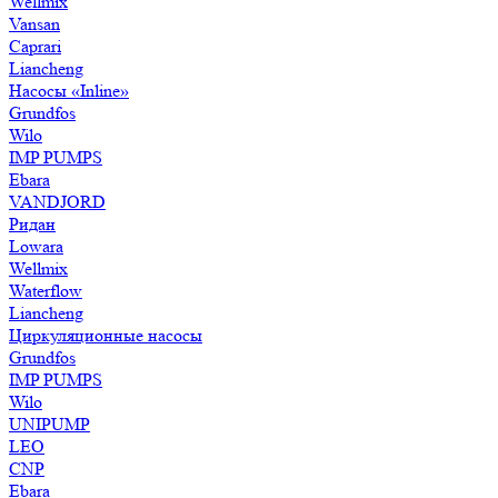
Wellmix
Vansan
Caprari
Liancheng
Насосы «Inline»
Grundfos
Wilo
IMP PUMPS
Ebara
VANDJORD
Ридан
Lowara
Wellmix
Waterflow
Liancheng
Циркуляционные насосы
Grundfos
IMP PUMPS
Wilo
UNIPUMP
LEO
CNP
Ebara