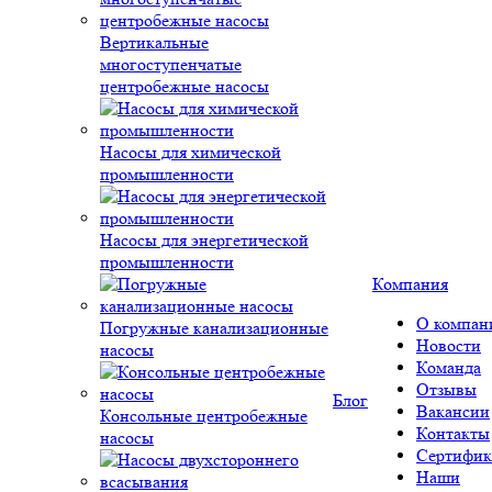
Вертикальные
многоступенчатые
центробежные насосы
Насосы для химической
промышленности
Насосы для энергетической
промышленности
Компания
О компан
Погружные канализационные
Новости
насосы
Команда
Отзывы
Блог
Вакансии
Консольные центробежные
Контакты
насосы
Сертифик
Наши