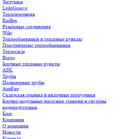
Заглушки
LedeGroove
Теплоизоляция
Kaiflex
Резьбовые соединения
Wilo
Теплообменники и тепловые пункты
Пластинчатые теплообменники
Теплосила
Вогез
Блочные тепловые пункты
ADL
Трубы
Полимерные трубы
AntiFire
Складская техника и вилочные погрузчики
Блочно-модульные насосные станции и системы
водоподготовки
Блог
Компания
О компании
Новости
Команда