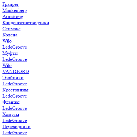
Гранрег
Mankenberg
Armstrong
Конденсатоотводчики
Стимакс
Колена
Wilo
LedeGroove
Муфты
LedeGroove
Wilo
VANDJORD
Тройники
LedeGroove
Крестовины
LedeGroove
Фланцы
LedeGroove
Хомуты
LedeGroove
Переходники
LedeGroove