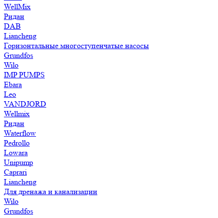
WellMix
Ридан
DAB
Liancheng
Горизонтальные многоступенчатые насосы
Grundfos
Wilo
IMP PUMPS
Ebara
Leo
VANDJORD
Wellmix
Ридан
Waterflow
Pedrollo
Lowara
Unipump
Caprari
Liancheng
Для дренажа и канализации
Wilo
Grundfos