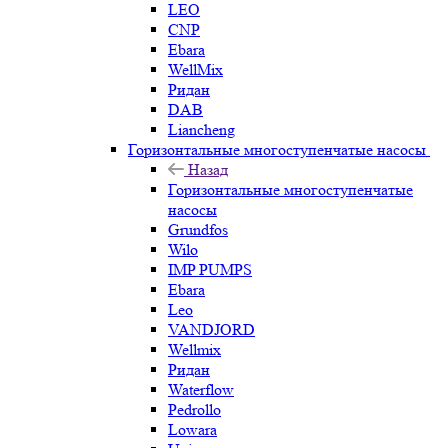
LEO
CNP
Ebara
WellMix
Ридан
DAB
Liancheng
Горизонтальные многоступенчатые насосы
Назад
Горизонтальные многоступенчатые
насосы
Grundfos
Wilo
IMP PUMPS
Ebara
Leo
VANDJORD
Wellmix
Ридан
Waterflow
Pedrollo
Lowara