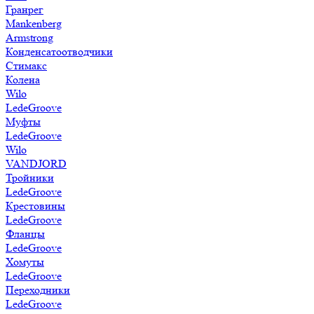
Гранрег
Mankenberg
Armstrong
Конденсатоотводчики
Стимакс
Колена
Wilo
LedeGroove
Муфты
LedeGroove
Wilo
VANDJORD
Тройники
LedeGroove
Крестовины
LedeGroove
Фланцы
LedeGroove
Хомуты
LedeGroove
Переходники
LedeGroove