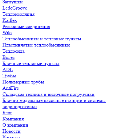
Заглушки
LedeGroove
Теплоизоляция
Kaiflex
Резьбовые соединения
Wilo
Теплообменники и тепловые пункты
Пластинчатые теплообменники
Теплосила
Вогез
Блочные тепловые пункты
ADL
Трубы
Полимерные трубы
AntiFire
Складская техника и вилочные погрузчики
Блочно-модульные насосные станции и системы
водоподготовки
Блог
Компания
О компании
Новости
Команда