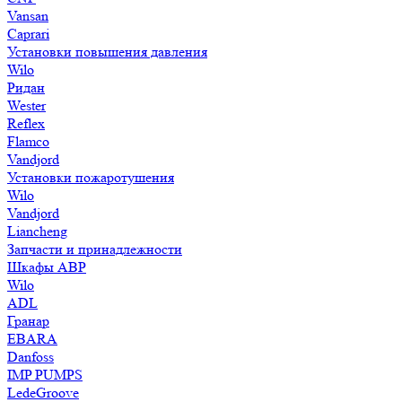
Vansan
Caprari
Установки повышения давления
Wilo
Ридан
Wester
Reflex
Flamco
Vandjord
Установки пожаротушения
Wilo
Vandjord
Liancheng
Запчасти и принадлежности
Шкафы АВР
Wilo
ADL
Гранар
EBARA
Danfoss
IMP PUMPS
LedeGroove