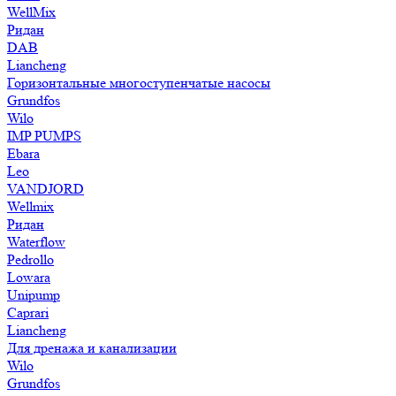
WellMix
Ридан
DAB
Liancheng
Горизонтальные многоступенчатые насосы
Grundfos
Wilo
IMP PUMPS
Ebara
Leo
VANDJORD
Wellmix
Ридан
Waterflow
Pedrollo
Lowara
Unipump
Caprari
Liancheng
Для дренажа и канализации
Wilo
Grundfos