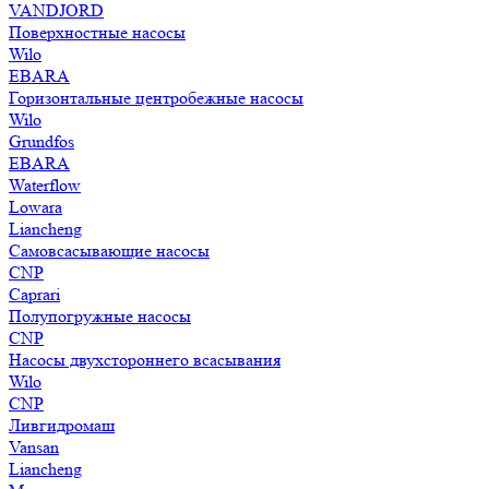
VANDJORD
Поверхностные насосы
Wilo
EBARA
Горизонтальные центробежные насосы
Wilo
Grundfos
EBARA
Waterflow
Lowara
Liancheng
Самовсасывающие насосы
CNP
Caprari
Полупогружные насосы
CNP
Насосы двухстороннего всасывания
Wilo
CNP
Ливгидромаш
Vansan
Liancheng