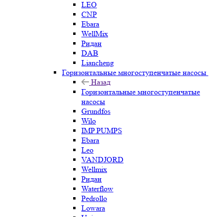
LEO
CNP
Ebara
WellMix
Ридан
DAB
Liancheng
Горизонтальные многоступенчатые насосы
Назад
Горизонтальные многоступенчатые
насосы
Grundfos
Wilo
IMP PUMPS
Ebara
Leo
VANDJORD
Wellmix
Ридан
Waterflow
Pedrollo
Lowara