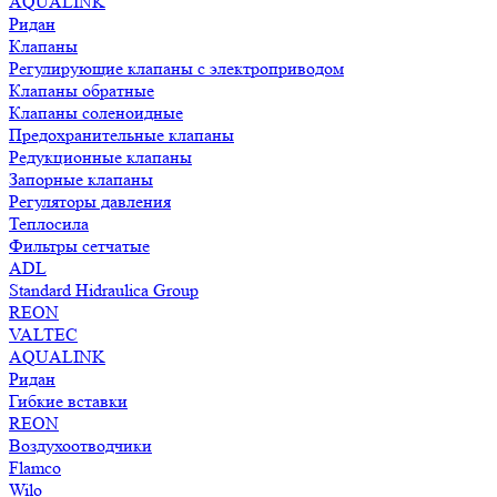
AQUALINK
Ридан
Клапаны
Регулирующие клапаны с электроприводом
Клапаны обратные
Клапаны соленоидные
Предохранительные клапаны
Редукционные клапаны
Запорные клапаны
Регуляторы давления
Теплосила
Фильтры сетчатые
ADL
Standard Hidraulica Group
REON
VALTEC
AQUALINK
Ридан
Гибкие вставки
REON
Воздухоотводчики
Flamco
Wilo