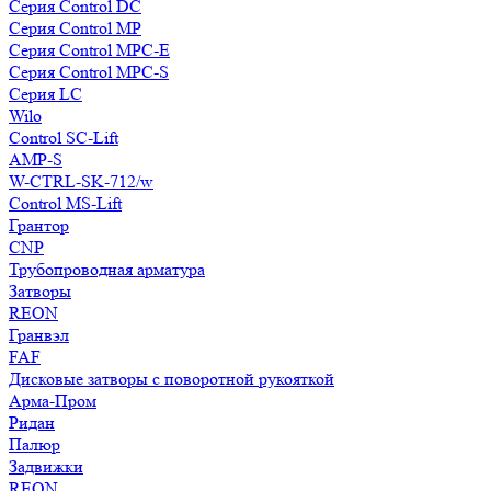
Серия Control DC
Серия Control MP
Серия Control MPC-E
Серия Control MPC-S
Серия LC
Wilo
Control SC-Lift
AMP-S
W-CTRL-SK-712/w
Control MS-Lift
Грантор
CNP
Трубопроводная арматура
Затворы
REON
Гранвэл
FAF
Дисковые затворы с поворотной рукояткой
Арма-Пром
Ридан
Палюр
Задвижки
REON