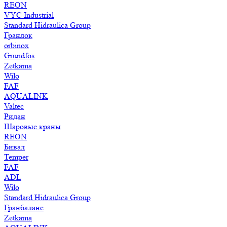
REON
VYC Industrial
Standard Hidraulica Group
Гранлок
orbinox
Grundfos
Zetkama
Wilo
FAF
AQUALINK
Valtec
Ридан
Шаровые краны
REON
Бивал
Temper
FAF
ADL
Wilo
Standard Hidraulica Group
Гранбаланс
Zetkama