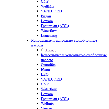
CNP
WellMix
VANDJORD
Ридан
Lowara
Гранпамп (ADL)
Waterflow
Liancheng
Консольные и консольно-моноблочные
насосы
Назад
Консольные и консольно-моноблочные
насосы
Grundfos
Ebara
LEO
VANDJORD
CNP
Waterflow
Lowara
Гранпамп (ADL)
Wellmix
Vansan