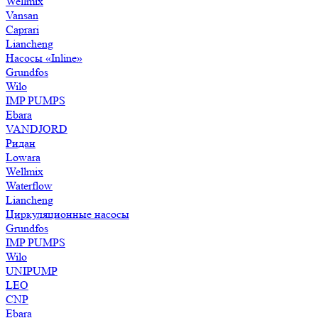
Wellmix
Vansan
Caprari
Liancheng
Насосы «Inline»
Grundfos
Wilo
IMP PUMPS
Ebara
VANDJORD
Ридан
Lowara
Wellmix
Waterflow
Liancheng
Циркуляционные насосы
Grundfos
IMP PUMPS
Wilo
UNIPUMP
LEO
CNP
Ebara