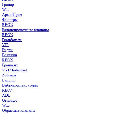
Гранар
Wilo
Арма-Пром
Фильтры
REON
Балансировочные клапаны
REON
Гранбаланс
VIR
Ридан
Вентили
REON
Гранвент
VYC Industrial
Zetkama
Lammin
Виброкомпенсаторы
REON
ADL
Grundfos
Wilo
Обратные клапаны