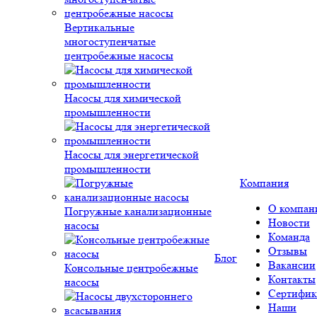
Вертикальные
многоступенчатые
центробежные насосы
Насосы для химической
промышленности
Насосы для энергетической
промышленности
Компания
О компан
Погружные канализационные
Новости
насосы
Команда
Отзывы
Блог
Вакансии
Консольные центробежные
Контакты
насосы
Сертифик
Наши