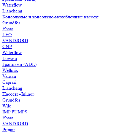
Waterflow
Liancheng
Консольные и консольно-моноблочные насосы
Grundfos
Ebara
LEO
VANDJORD
CNP
Waterflow
Lowara
Гранпамп (ADL)
Wellmix
Vansan
Caprari
Liancheng
Насосы «Inline»
Grundfos
Wilo
IMP PUMPS
Ebara
VANDJORD
Ридан