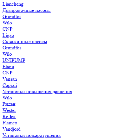
Liancheng
Дозировочные насосы
Grundfos
Wilo
CNP
Ligao
Скважинные насосы
Grundfos
Wilo
UNIPUMP
Ebara
CNP
Vansan
Caprari
Установки повышения давления
Wilo
Ридан
Wester
Reflex
Flamco
Vandjord
Установки пожаротушения