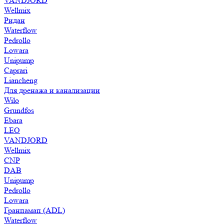
VANDJORD
Wellmix
Ридан
Waterflow
Pedrollo
Lowara
Unipump
Caprari
Liancheng
Для дренажа и канализации
Wilo
Grundfos
Ebara
LEO
VANDJORD
Wellmix
CNP
DAB
Unipump
Pedrollo
Lowara
Гранпамап (ADL)
Waterflow