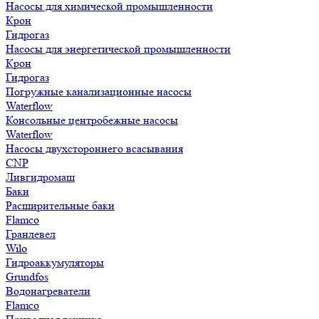
Насосы для химической промышленности
Крон
Гидрогаз
Насосы для энергетической промышленности
Крон
Гидрогаз
Погружные канализационные насосы
Waterflow
Консольные центробежные насосы
Waterflow
Насосы двухстороннего всасывания
CNP
Ливгидромаш
Баки
Расширительные баки
Flamco
Гранлевел
Wilo
Гидроаккумуляторы
Grundfos
Водонагреватели
Flamco