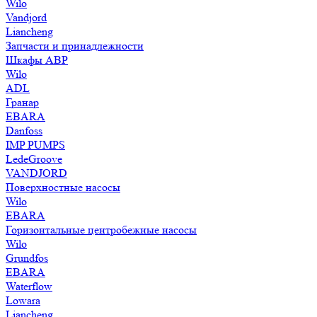
Wilo
Vandjord
Liancheng
Запчасти и принадлежности
Шкафы АВР
Wilo
ADL
Гранар
EBARA
Danfoss
IMP PUMPS
LedeGroove
VANDJORD
Поверхностные насосы
Wilo
EBARA
Горизонтальные центробежные насосы
Wilo
Grundfos
EBARA
Waterflow
Lowara
Liancheng