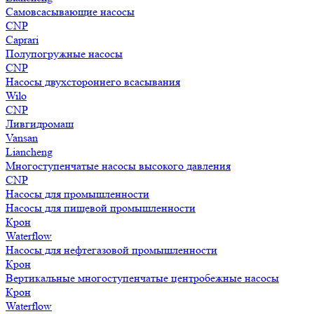
Самовсасывающие насосы
CNP
Caprari
Полупогружные насосы
CNP
Насосы двухстороннего всасывания
Wilo
CNP
Ливгидромаш
Vansan
Liancheng
Многоступенчатые насосы высокого давления
CNP
Насосы для промышленности
Насосы для пищевой промышленности
Крон
Waterflow
Насосы для нефтегазовой промышленности
Крон
Вертикальные многоступенчатые центробежные насосы
Крон
Waterflow