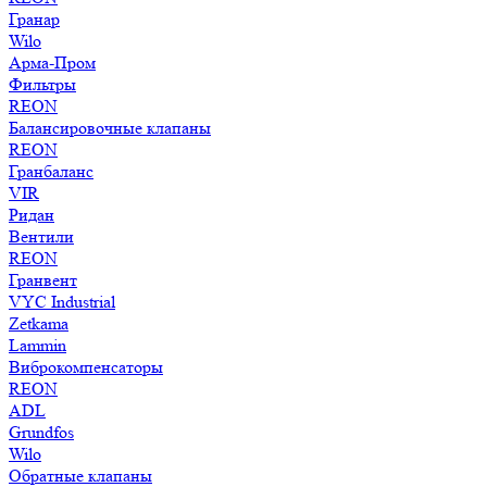
Гранар
Wilo
Арма-Пром
Фильтры
REON
Балансировочные клапаны
REON
Гранбаланс
VIR
Ридан
Вентили
REON
Гранвент
VYC Industrial
Zetkama
Lammin
Виброкомпенсаторы
REON
ADL
Grundfos
Wilo
Обратные клапаны