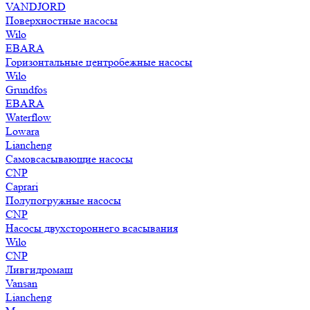
VANDJORD
Поверхностные насосы
Wilo
EBARA
Горизонтальные центробежные насосы
Wilo
Grundfos
EBARA
Waterflow
Lowara
Liancheng
Самовсасывающие насосы
CNP
Caprari
Полупогружные насосы
CNP
Насосы двухстороннего всасывания
Wilo
CNP
Ливгидромаш
Vansan
Liancheng