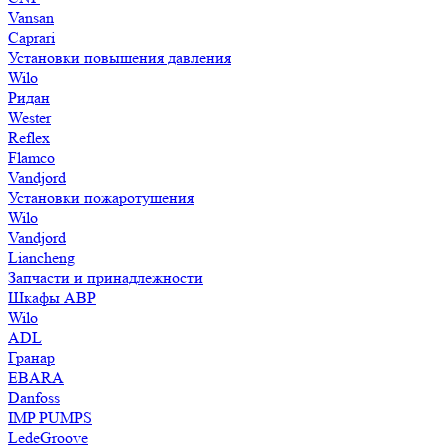
Vansan
Caprari
Установки повышения давления
Wilo
Ридан
Wester
Reflex
Flamco
Vandjord
Установки пожаротушения
Wilo
Vandjord
Liancheng
Запчасти и принадлежности
Шкафы АВР
Wilo
ADL
Гранар
EBARA
Danfoss
IMP PUMPS
LedeGroove