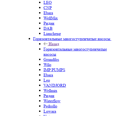
LEO
CNP
Ebara
WellMix
Ридан
DAB
Liancheng
Горизонтальные многоступенчатые насосы
Назад
Горизонтальные многоступенчатые
насосы
Grundfos
Wilo
IMP PUMPS
Ebara
Leo
VANDJORD
Wellmix
Ридан
Waterflow
Pedrollo
Lowara