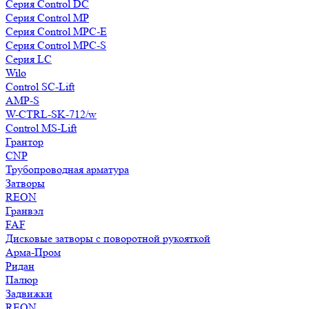
Серия Control DC
Серия Control MP
Серия Control MPC-E
Серия Control MPC-S
Серия LC
Wilo
Control SC-Lift
AMP-S
W-CTRL-SK-712/w
Control MS-Lift
Грантор
CNP
Трубопроводная арматура
Затворы
REON
Гранвэл
FAF
Дисковые затворы с поворотной рукояткой
Арма-Пром
Ридан
Палюр
Задвижки
REON