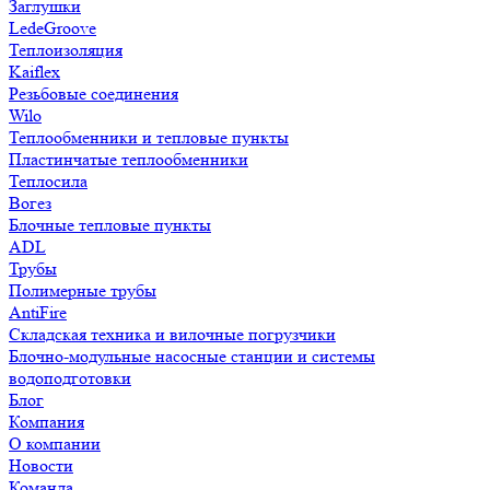
Заглушки
LedeGroove
Теплоизоляция
Kaiflex
Резьбовые соединения
Wilo
Теплообменники и тепловые пункты
Пластинчатые теплообменники
Теплосила
Вогез
Блочные тепловые пункты
ADL
Трубы
Полимерные трубы
AntiFire
Складская техника и вилочные погрузчики
Блочно-модульные насосные станции и системы
водоподготовки
Блог
Компания
О компании
Новости
Команда