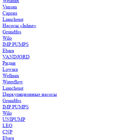
Wellmix
Vansan
Caprari
Liancheng
Насосы «Inline»
Grundfos
Wilo
IMP PUMPS
Ebara
VANDJORD
Ридан
Lowara
Wellmix
Waterflow
Liancheng
Циркуляционные насосы
Grundfos
IMP PUMPS
Wilo
UNIPUMP
LEO
CNP
Ebara