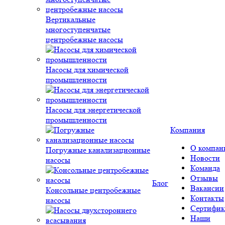
Вертикальные
многоступенчатые
центробежные насосы
Насосы для химической
промышленности
Насосы для энергетической
промышленности
Компания
О компан
Погружные канализационные
Новости
насосы
Команда
Отзывы
Блог
Вакансии
Консольные центробежные
Контакты
насосы
Сертифик
Наши