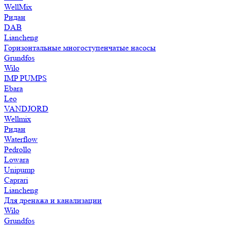
WellMix
Ридан
DAB
Liancheng
Горизонтальные многоступенчатые насосы
Grundfos
Wilo
IMP PUMPS
Ebara
Leo
VANDJORD
Wellmix
Ридан
Waterflow
Pedrollo
Lowara
Unipump
Caprari
Liancheng
Для дренажа и канализации
Wilo
Grundfos