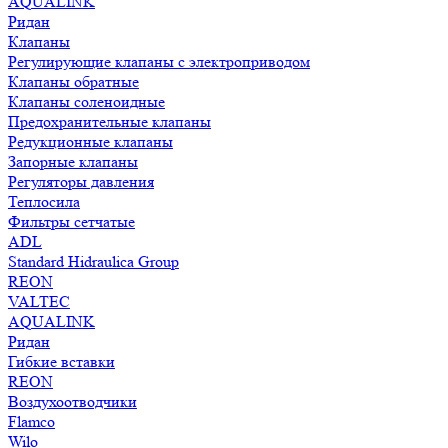
AQUALINK
Ридан
Клапаны
Регулирующие клапаны с электроприводом
Клапаны обратные
Клапаны соленоидные
Предохранительные клапаны
Редукционные клапаны
Запорные клапаны
Регуляторы давления
Теплосила
Фильтры сетчатые
ADL
Standard Hidraulica Group
REON
VALTEC
AQUALINK
Ридан
Гибкие вставки
REON
Воздухоотводчики
Flamco
Wilo