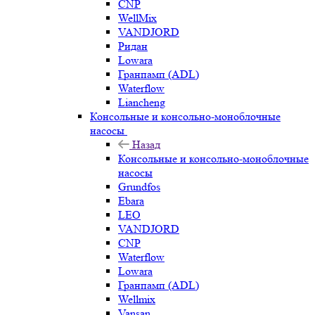
CNP
WellMix
VANDJORD
Ридан
Lowara
Гранпамп (ADL)
Waterflow
Liancheng
Консольные и консольно-моноблочные
насосы
Назад
Консольные и консольно-моноблочные
насосы
Grundfos
Ebara
LEO
VANDJORD
CNP
Waterflow
Lowara
Гранпамп (ADL)
Wellmix
Vansan