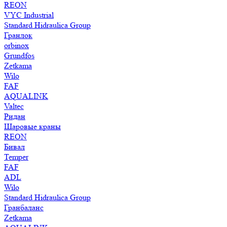
REON
VYC Industrial
Standard Hidraulica Group
Гранлок
orbinox
Grundfos
Zetkama
Wilo
FAF
AQUALINK
Valtec
Ридан
Шаровые краны
REON
Бивал
Temper
FAF
ADL
Wilo
Standard Hidraulica Group
Гранбаланс
Zetkama