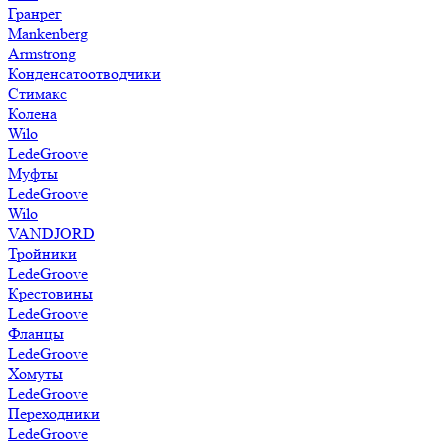
Гранрег
Mankenberg
Armstrong
Конденсатоотводчики
Стимакс
Колена
Wilo
LedeGroove
Муфты
LedeGroove
Wilo
VANDJORD
Тройники
LedeGroove
Крестовины
LedeGroove
Фланцы
LedeGroove
Хомуты
LedeGroove
Переходники
LedeGroove