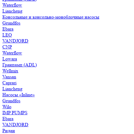
Waterflow
Liancheng
Консольные и консольно-моноблочные насосы
Grundfos
Ebara
LEO
VANDJORD
CNP
Waterflow
Lowara
Гранпамп (ADL)
Wellmix
Vansan
Caprari
Liancheng
Насосы «Inline»
Grundfos
Wilo
IMP PUMPS
Ebara
VANDJORD
Ридан