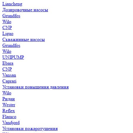
Liancheng
Дозировочные насосы
Grundfos
Wilo
CNP
Ligao
Скважинные насосы
Grundfos
Wilo
UNIPUMP
Ebara
CNP
Vansan
Caprari
Установки повышения давления
Wilo
Ридан
Wester
Reflex
Flamco
Vandjord
Установки пожаротушения