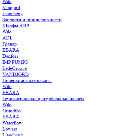
Wilo
Vandjord
Liancheng
Запчасти и принадлежности
Шкафы АВР
Wilo
ADL
Гранар
EBARA
Danfoss
IMP PUMPS
LedeGroove
VANDJORD
Поверхностные насосы
Wilo
EBARA
Горизонтальные центробежные насосы
Wilo
Grundfos
EBARA
Waterflow
Lowara
Liancheng