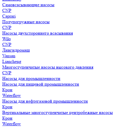
Самовсасывающие насосы
CNP
Caprari
Полупогружные насосы
CNP
Насосы двухстороннего всасывания
Wilo
CNP
Ливгидромаш
Vansan
Liancheng
Многоступенчатые насосы высокого давления
CNP
Насосы для промышленности
Насосы для пищевой промышленности
Крон
Waterflow
Насосы для нефтегазовой промышленности
Крон
Вертикальные многоступенчатые центробежные насосы
Крон
Waterflow