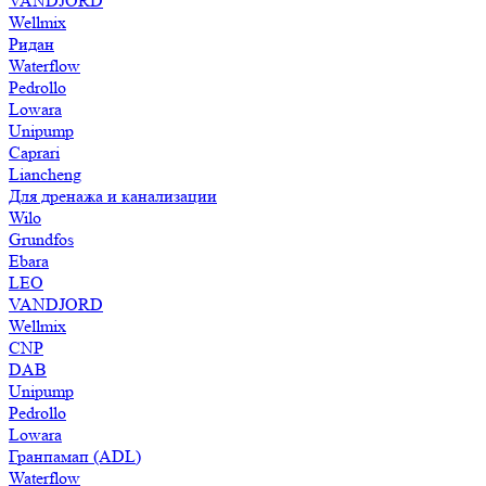
VANDJORD
Wellmix
Ридан
Waterflow
Pedrollo
Lowara
Unipump
Caprari
Liancheng
Для дренажа и канализации
Wilo
Grundfos
Ebara
LEO
VANDJORD
Wellmix
CNP
DAB
Unipump
Pedrollo
Lowara
Гранпамап (ADL)
Waterflow