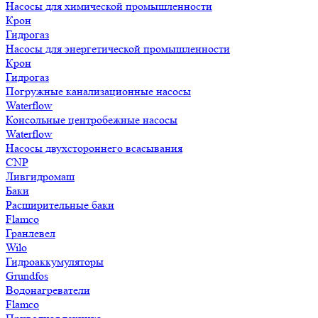
Насосы для химической промышленности
Крон
Гидрогаз
Насосы для энергетической промышленности
Крон
Гидрогаз
Погружные канализационные насосы
Waterflow
Консольные центробежные насосы
Waterflow
Насосы двухстороннего всасывания
CNP
Ливгидромаш
Баки
Расширительные баки
Flamco
Гранлевел
Wilo
Гидроаккумуляторы
Grundfos
Водонагреватели
Flamco