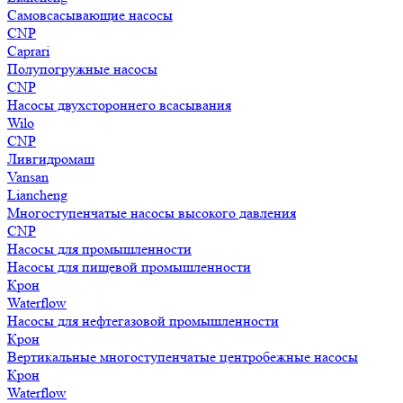
Самовсасывающие насосы
CNP
Caprari
Полупогружные насосы
CNP
Насосы двухстороннего всасывания
Wilo
CNP
Ливгидромаш
Vansan
Liancheng
Многоступенчатые насосы высокого давления
CNP
Насосы для промышленности
Насосы для пищевой промышленности
Крон
Waterflow
Насосы для нефтегазовой промышленности
Крон
Вертикальные многоступенчатые центробежные насосы
Крон
Waterflow