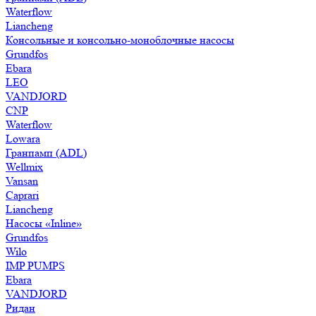
Waterflow
Liancheng
Консольные и консольно-моноблочные насосы
Grundfos
Ebara
LEO
VANDJORD
CNP
Waterflow
Lowara
Гранпамп (ADL)
Wellmix
Vansan
Caprari
Liancheng
Насосы «Inline»
Grundfos
Wilo
IMP PUMPS
Ebara
VANDJORD
Ридан