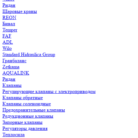
Ридан
Шаровые краны
REON
Бивал
Temper
FAF
ADL
Wilo
Standard Hidraulica Group
Гранбаланс
Zetkama
AQUALINK
Ридан
Клапаны
Регулирующие клапаны с электроприводом
Клапаны обратные
Клапаны соленоидные
Предохранительные клапаны
Редукционные клапаны
Запорные клапаны
Регуляторы давления
Теплосила