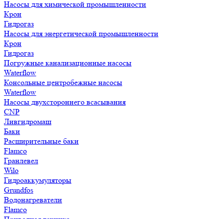
Насосы для химической промышленности
Крон
Гидрогаз
Насосы для энергетической промышленности
Крон
Гидрогаз
Погружные канализационные насосы
Waterflow
Консольные центробежные насосы
Waterflow
Насосы двухстороннего всасывания
CNP
Ливгидромаш
Баки
Расширительные баки
Flamco
Гранлевел
Wilo
Гидроаккумуляторы
Grundfos
Водонагреватели
Flamco