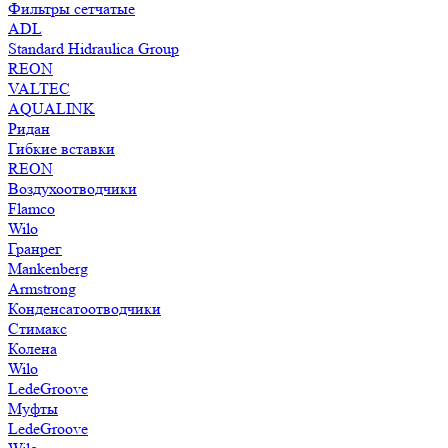
Фильтры сетчатые
ADL
Standard Hidraulica Group
REON
VALTEC
AQUALINK
Ридан
Гибкие вставки
REON
Воздухоотводчики
Flamco
Wilo
Гранрег
Mankenberg
Armstrong
Конденсатоотводчики
Стимакс
Колена
Wilo
LedeGroove
Муфты
LedeGroove