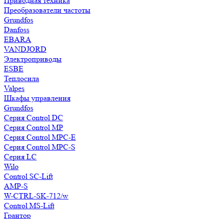
Приводная техника
Преобразователи частоты
Grundfos
Danfoss
EBARA
VANDJORD
Электроприводы
ESBE
Теплосила
Valpes
Шкафы управления
Grundfos
Серия Control DC
Серия Control MP
Серия Control MPC-E
Серия Control MPC-S
Серия LC
Wilo
Control SC-Lift
AMP-S
W-CTRL-SK-712/w
Control MS-Lift
Грантор