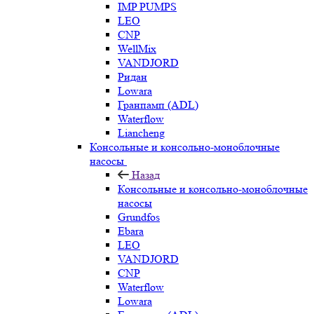
IMP PUMPS
LEO
CNP
WellMix
VANDJORD
Ридан
Lowara
Гранпамп (ADL)
Waterflow
Liancheng
Консольные и консольно-моноблочные
насосы
Назад
Консольные и консольно-моноблочные
насосы
Grundfos
Ebara
LEO
VANDJORD
CNP
Waterflow
Lowara