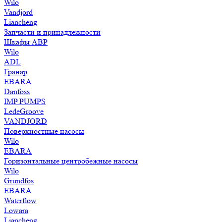
Wilo
Vandjord
Liancheng
Запчасти и принадлежности
Шкафы АВР
Wilo
ADL
Гранар
EBARA
Danfoss
IMP PUMPS
LedeGroove
VANDJORD
Поверхностные насосы
Wilo
EBARA
Горизонтальные центробежные насосы
Wilo
Grundfos
EBARA
Waterflow
Lowara
Liancheng