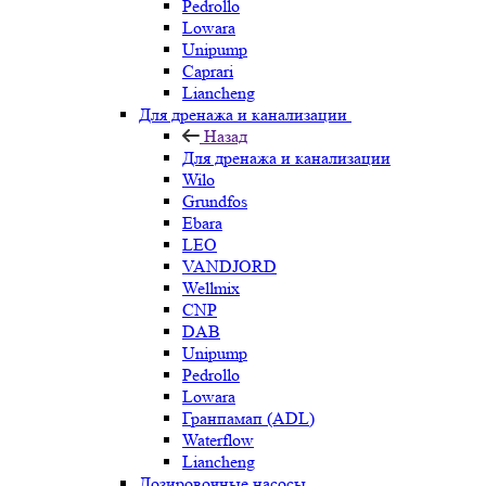
Pedrollo
Lowara
Unipump
Caprari
Liancheng
Для дренажа и канализации
Назад
Для дренажа и канализации
Wilo
Grundfos
Ebara
LEO
VANDJORD
Wellmix
CNP
DAB
Unipump
Pedrollo
Lowara
Гранпамап (ADL)
Waterflow
Liancheng
Дозировочные насосы