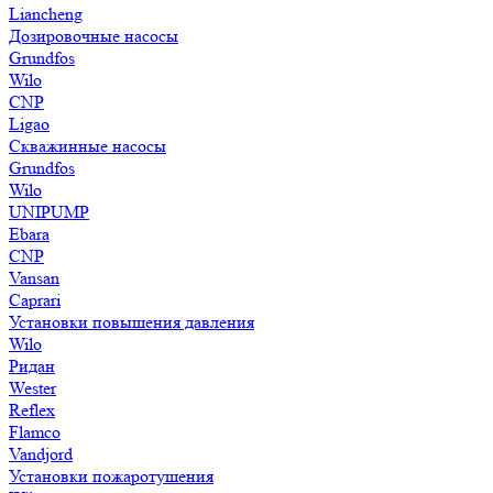
Liancheng
Дозировочные насосы
Grundfos
Wilo
CNP
Ligao
Скважинные насосы
Grundfos
Wilo
UNIPUMP
Ebara
CNP
Vansan
Caprari
Установки повышения давления
Wilo
Ридан
Wester
Reflex
Flamco
Vandjord
Установки пожаротушения