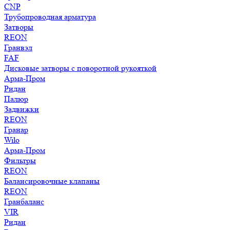
CNP
Трубопроводная арматура
Затворы
REON
Гранвэл
FAF
Дисковые затворы с поворотной рукояткой
Арма-Пром
Ридан
Палюр
Задвижки
REON
Гранар
Wilo
Арма-Пром
Фильтры
REON
Балансировочные клапаны
REON
Гранбаланс
VIR
Ридан