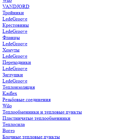
Wilo
VANDJORD
Тройники
LedeGroove
Крестовины
LedeGroove
Фланцы
LedeGroove
Хомуты
LedeGroove
Переходники
LedeGroove
Заглушки
LedeGroove
Теплоизоляция
Kaiflex
Резьбовые соединения
Wilo
Теплообменники и тепловые пункты
Пластинчатые теплообменники
Теплосила
Вогез
Блочные тепловые пункты