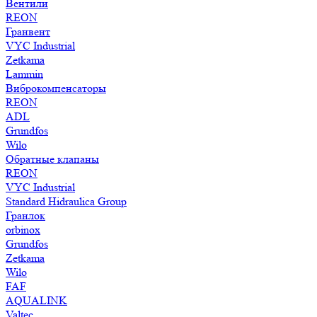
Вентили
REON
Гранвент
VYC Industrial
Zetkama
Lammin
Виброкомпенсаторы
REON
ADL
Grundfos
Wilo
Обратные клапаны
REON
VYC Industrial
Standard Hidraulica Group
Гранлок
orbinox
Grundfos
Zetkama
Wilo
FAF
AQUALINK
Valtec