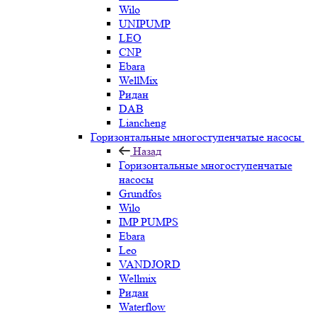
Wilo
UNIPUMP
LEO
CNP
Ebara
WellMix
Ридан
DAB
Liancheng
Горизонтальные многоступенчатые насосы
Назад
Горизонтальные многоступенчатые
насосы
Grundfos
Wilo
IMP PUMPS
Ebara
Leo
VANDJORD
Wellmix
Ридан
Waterflow