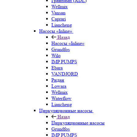
Гранпамп (ADL)
Wellmix
Vansan
Caprari
Liancheng
Насосы «Inline»
Назад
Насосы «Inline»
Grundfos
Wilo
IMP PUMPS
Ebara
VANDJORD
Ридан
Lowara
Wellmix
Waterflow
Liancheng
Циркуляционные насосы
Назад
Циркуляционные насосы
Grundfos
IMP PUMPS