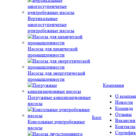
Вертикальные
многоступенчатые
центробежные насосы
Насосы для химической
промышленности
Насосы для энергетической
промышленности
Компания
О компан
Погружные канализационные
Новости
насосы
Команда
Отзывы
Блог
Вакансии
Консольные центробежные
Контакты
насосы
Сертифик